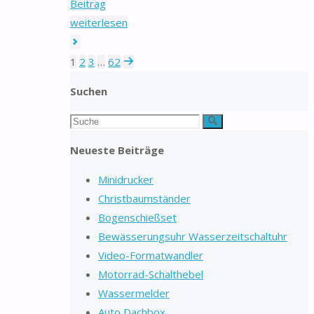
Beitrag
"Senf"
weiterlesen
1
2
3
…
62
Seitennummerierung
Suchen
der
Suchen
Suche
Beiträge
nach:
Neueste Beiträge
Minidrucker
Christbaumständer
Bogenschießset
Bewässerungsuhr Wasserzeitschaltuhr
Video-Formatwandler
Motorrad-Schalthebel
Wassermelder
Auto Dachbox