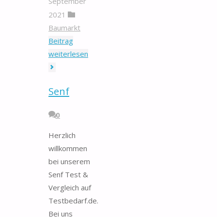
September
2021
Baumarkt
Beitrag
"Gasbräter
weiterlesen
3-
flammig"
Senf
0
Herzlich
willkommen
bei unserem
Senf Test &
Vergleich auf
Testbedarf.de.
Bei uns