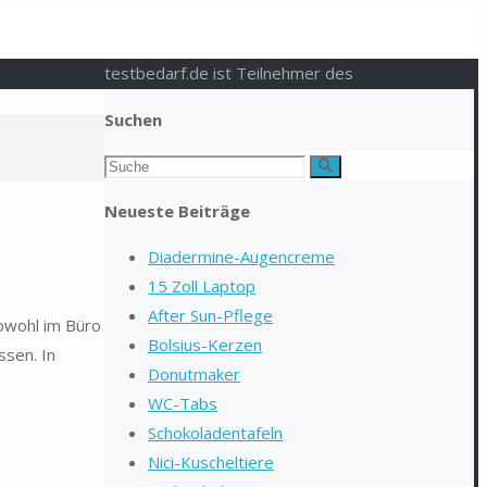
testbedarf.de ist Teilnehmer des
Suchen
Suchen
Suche
nach:
Neueste Beiträge
Diadermine-Augencreme
15 Zoll Laptop
After Sun-Pflege
sowohl im Büro
Bolsius-Kerzen
ssen. In
Donutmaker
WC-Tabs
Schokoladentafeln
Nici-Kuscheltiere