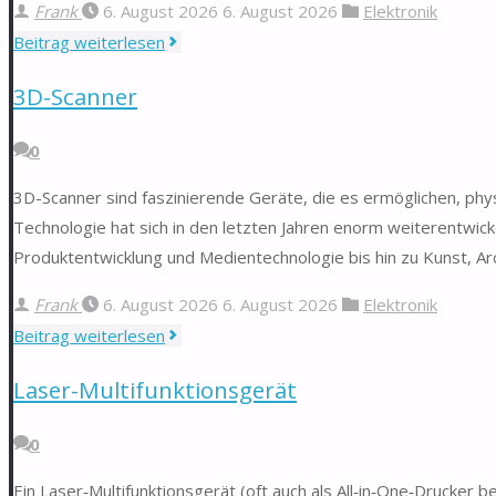
Frank
6. August 2026
6. August 2026
Elektronik
"NVIDIA-
Beitrag weiterlesen
Grafikkarte"
3D-Scanner
0
3D-Scanner sind faszinierende Geräte, die es ermöglichen, phy
Technologie hat sich in den letzten Jahren enorm weiterentwick
Produktentwicklung und Medientechnologie bis hin zu Kunst, Ar
Frank
6. August 2026
6. August 2026
Elektronik
"3D-
Beitrag weiterlesen
Scanner"
Laser-Multifunktionsgerät
0
Ein Laser‑Multifunktionsgerät (oft auch als All‑in‑One‑Drucker 