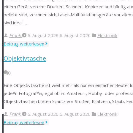
einem Gerät vereint: Drucken, Scannen, Kopieren und häufig au
beliebt sind, zeichnen sich Laser‑Multifunktionsgeräte vor alle
sind ideal …
Frank
6. August 2026
6. August 2026
Elektronik
"Laser-
Beitrag weiterlesen
Multifunktionsgerät"
Objektivtasche
0
Eine Objektivtasche ist weit mehr als nur ein einfacher Beutel 
jede*n Fotograf*in, egal ob im Amateur‑, Hobby‑ oder professio
Objektivtaschen bieten Schutz vor Stößen, Kratzern, Staub, Feu
Frank
6. August 2026
6. August 2026
Elektronik
"Objektivtasche"
Beitrag weiterlesen