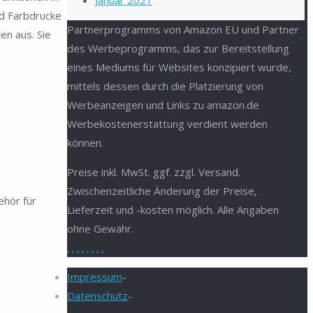
Januar 2021
nd Farbdrucke
Partnerprogramms von Amazon EU und Partner
en aus. Sie
des Werbeprogramms, das zur Bereitstellung
eines Mediums für Websites konzipiert wurde,
mittels dessen durch die Platzierung von
Werbeanzeigen und Links zu amazon.de
Werbekostenerstattung verdient werden
können.
Preise inkl. MwSt. ggf. zzgl. Versand.
Zwischenzeitliche Änderung der Preise,
ehör für
Lieferzeit und -kosten möglich. Alle Angaben
ohne Gewähr.
.
.
.
.
.
.
.
.
Impressum
-
Datenschutz
-