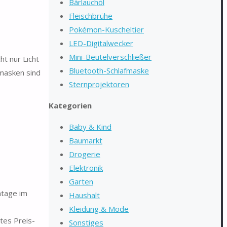
Bärlauchöl
Fleischbrühe
Pokémon-Kuscheltier
LED-Digitalwecker
Mini-Beutelverschließer
t nur Licht
Bluetooth-Schlafmaske
fmasken sind
Sternprojektoren
Kategorien
Baby & Kind
Baumarkt
Drogerie
Elektronik
Garten
ntage im
Haushalt
Kleidung & Mode
tes Preis-
Sonstiges