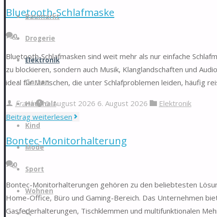
Zoll
Bluetooth-Schlafmaske
Zum
Laptop"
Baumarkt
Inhalt
0
springen
Drogerie
Bluetooth‑Schlafmasken sind weit mehr als nur einfache Schlaf
Elektronik
zu blockieren, sondern auch Musik, Klanglandschaften und Aud
Garten
ideal für Menschen, die unter Schlafproblemen leiden, häufig 
Frank
6. August 2026
6. August 2026
Elektronik
Haushalt
"Bluetooth-
Beitrag weiterlesen
Kind
Schlafmaske"
Bontec-Monitorhalterung
Mode
0
Sport
Bontec-Monitorhalterungen gehören zu den beliebtesten Lösun
Wohnen
Home-Office, Büro und Gaming-Bereich. Das Unternehmen biet
Gasfederhalterungen, Tischklemmen und multifunktionalen Mehr
Suche