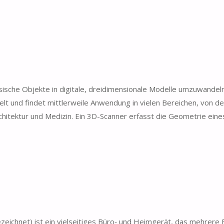
sische Objekte in digitale, dreidimensionale Modelle umzuwandel
elt und findet mittlerweile Anwendung in vielen Bereichen, von de
chitektur und Medizin. Ein 3D-Scanner erfasst die Geometrie eine
bezeichnet) ist ein vielseitiges Büro‑ und Heimgerät, das mehrere 