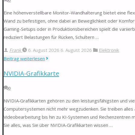
Eine höhenverstellbare Monitor-Wandhalterung bietet eine flex
Wand zu befestigen, ohne dabei an Beweglichkeit oder Komfo
Gaming-Setups oder in Produktionsbereichen spielt die variierba
reduziert Belastungen für Rücken, Schultern …
Frank
6. August 2026
6. August 2026
Elektronik
"Monitor-
Beitrag weiterlesen
Wandhalterung
NVIDIA-Grafikkarte
höhenverstellbar"
0
NVIDIA‑Grafikkarten gehören zu den leistungsfähigsten und vi
Computersystemen nicht mehr wegzudenken. Sie treiben alles 
Videobearbeitung bis hin zu KI‑Systemen und Rechenzentren m
Sie alles, was Sie über NVIDIA‑Grafikkarten wissen …