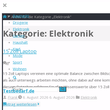
Baumarkt
Start
Archiv für die Kategorie „Elektronik“
Drogerie
Elektronik
Kategorie:
Elektronik
Garten
Haushalt
Kind
15 Zoll Laptop
Mode
Sport
0
Wohnen
15 Zoll Laptops vereinen eine optimale Balance zwischen Bildsch
Suche
als auch unterwegs arbeiten möchten, ohne dabei auf eine kom
diesem Ratgeber erfahren Sie alles Wissenswerte über 15 Zoll
Suchen
Suche
Testbedarf.de
Frank
6. August 2026
6. August 2026
Elektronik
nach:
"15
Beitrag weiterlesen