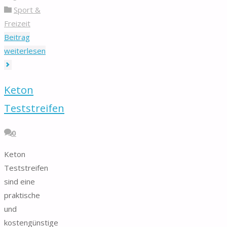
Sport &
Freizeit
Beitrag
"Herrengeldbörse"
weiterlesen
Keton
Teststreifen
0
Keton
Teststreifen
sind eine
praktische
und
kostengünstige