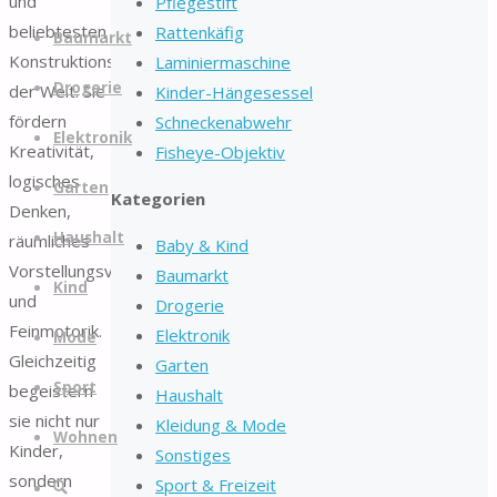
und
Pflegestift
Zum
beliebtesten
Rattenkäfig
Baumarkt
Inhalt
Konstruktionsspielzeugen
Laminiermaschine
springen
Drogerie
der Welt. Sie
Kinder-Hängesessel
fördern
Schneckenabwehr
Elektronik
Kreativität,
Fisheye-Objektiv
logisches
Garten
Kategorien
Denken,
Haushalt
räumliches
Baby & Kind
Vorstellungsvermögen
Baumarkt
Kind
und
Drogerie
Feinmotorik.
Elektronik
Mode
Gleichzeitig
Garten
Sport
begeistern
Haushalt
sie nicht nur
Kleidung & Mode
Wohnen
Kinder,
Sonstiges
sondern
Sport & Freizeit
Suche