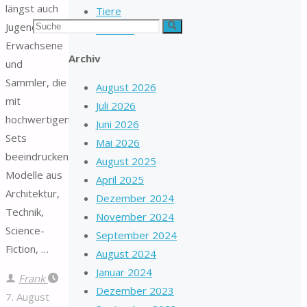
längst auch
Tiere
Suchen
Jugendliche,
Suche
Wohnen
Erwachsene
nach:
Archiv
und
Sammler, die
August 2026
mit
Juli 2026
hochwertigen
Juni 2026
Sets
Mai 2026
beeindruckende
August 2025
Modelle aus
April 2025
Architektur,
Dezember 2024
Technik,
November 2024
Science-
September 2024
Fiction, …
August 2024
Januar 2024
Frank
Dezember 2023
7. August