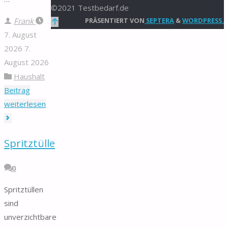
©2021 Testbedarf.de
Frank
Zurück
PRÄSENTIERT VON
SEPTERA
&
WORDPRESS.
7. August
nach
2026
7.
oben
August 2026
Haushalt
Beitrag
"Grillspieß"
weiterlesen
Spritztülle
0
Spritztüllen
sind
unverzichtbare