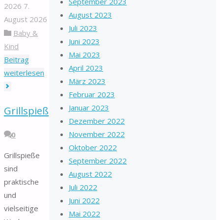
September 2023
2026
7.
August 2023
August 2026
Juli 2023
Baby &
Juni 2023
Kind
Mai 2023
Beitrag
April 2023
"Klemmbausteine"
weiterlesen
März 2023
Februar 2023
Januar 2023
Grillspieß
Dezember 2022
November 2022
0
Oktober 2022
Grillspieße
September 2022
sind
August 2022
praktische
Juli 2022
und
Juni 2022
vielseitige
Mai 2022