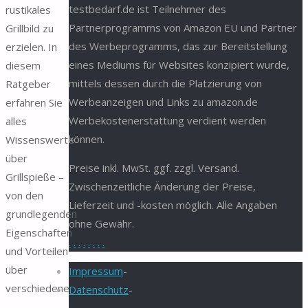
testbedarf.de ist Teilnehmer des
rustikales
Partnerprogramms von Amazon EU und Partner
Grillbild zu
des Werbeprogramms, das zur Bereitstellung
erzielen. In
eines Mediums für Websites konzipiert wurde,
diesem
mittels dessen durch die Platzierung von
Ratgeber
Werbeanzeigen und Links zu amazon.de
erfahren Sie
Werbekostenerstattung verdient werden
alles
können.
Wissenswerte
über
Preise inkl. MwSt. ggf. zzgl. Versand.
Grillspieße –
Zwischenzeitliche Änderung der Preise,
von den
Lieferzeit und -kosten möglich. Alle Angaben
grundlegenden
ohne Gewähr.
Eigenschaften
.
.
.
.
.
.
.
.
und Vorteilen
über
Impressum
-
verschiedene
Datenschutz
-
…