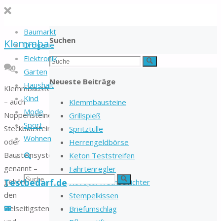
Baumarkt
Suchen
Klemmbausteine
Drogerie
Elektronik
Suchen
Suche
0
Garten
nach:
Neueste Beiträge
Haushalt
Klemmbausteine
Kind
– auch
Klemmbausteine
Mode
Noppensteine,
Grillspieß
Sport
Steckbausteine
Spritztülle
Wohnen
oder
Herrengeldbörse
Bausteinsysteme
Suche
Keton Teststreifen
genannt –
Fahrtenregler
Suchen
Suche
gehören zu
Testbedarf.de
Novopal Wechselrichter
den
Stempelkissen
nach:
vielseitigsten
Briefumschlag