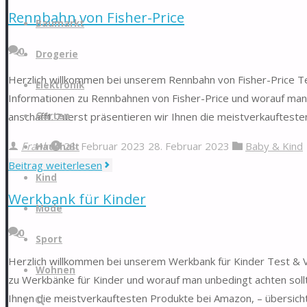
Mikrofon"
Rennbahn von Fisher-Price
Zum
Baumarkt
Inhalt
0
springen
Drogerie
Herzlich willkommen bei unserem Rennbahn von Fisher-Price Tes
Elektronik
Informationen zu Rennbahnen von Fisher-Price und worauf man 
Garten
anschafft. Zuerst präsentieren wir Ihnen die meistverkaufteste
Frank
28. Februar 2023
28. Februar 2023
Baby & Kind
Haushalt
"Rennbahn
Beitrag weiterlesen
Kind
von
Werkbank für Kinder
Fisher-
Mode
Price"
0
Sport
Herzlich willkommen bei unserem Werkbank für Kinder Test & Ve
Wohnen
zu Werkbänke für Kinder und worauf man unbedingt achten sollt
Ihnen die meistverkauftesten Produkte bei Amazon, – übersichtl
Suche