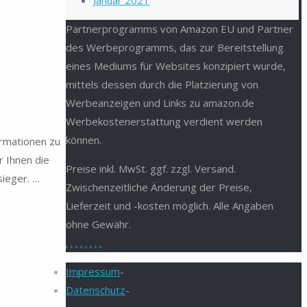
Januar 2021
Partnerprogramms von Amazon EU und Partner
des Werbeprogramms, das zur Bereitstellung
eines Mediums für Websites konzipiert wurde,
mittels dessen durch die Platzierung von
Werbeanzeigen und Links zu amazon.de
Werbekostenerstattung verdient werden
können.
ormationen zu
r Ihnen die
Preise inkl. MwSt. ggf. zzgl. Versand.
sieger. …
Zwischenzeitliche Änderung der Preise,
Lieferzeit und -kosten möglich. Alle Angaben
ohne Gewähr.
.
.
.
.
.
.
.
.
Impressum
-
Datenschutz
-