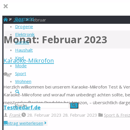
Baumarkt
Start
2023
Februar
Drogerie
Elektronik
Monat:
Februar 2023
Garten
Haushalt
Kind
Karaoke-Mikrofon
Mode
Sport
0
Wohnen
Herzlich willkommen bei unserem Karaoke-Mikrofon Test & Vergl
Suche
Karaoke-Mikrofone und worauf man unbedingt achten sollte, bev
meistverkauftesten Produkte bei Amazon, – übersichtlich darg
Suchen
Suche
Testbedarf.de
Frank
28. Februar 2023
28. Februar 2023
Sport & Freiz
nach:
"Karaoke-
Beitrag weiterlesen