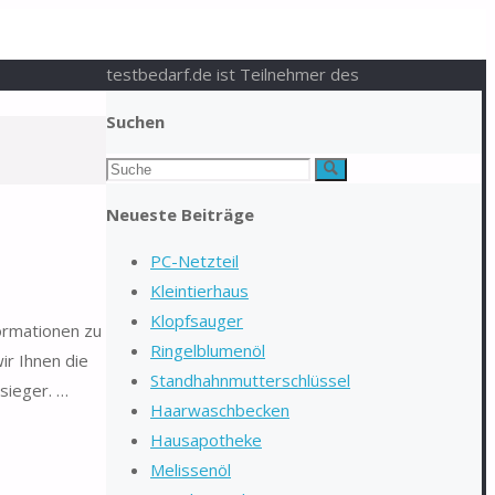
testbedarf.de ist Teilnehmer des
Suchen
Suchen
Suche
nach:
Neueste Beiträge
PC-Netzteil
Kleintierhaus
Klopfsauger
formationen zu
Ringelblumenöl
ir Ihnen die
Standhahnmutterschlüssel
sieger. …
Haarwaschbecken
Hausapotheke
Melissenöl