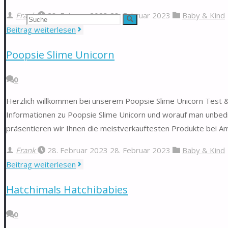
Frank
28. Februar 2023
28. Februar 2023
Baby & Kind
Suchen
Suche
"Werkbank
Beitrag weiterlesen
nach:
für
Poopsie Slime Unicorn
Kinder"
0
Herzlich willkommen bei unserem Poopsie Slime Unicorn Test & V
Informationen zu Poopsie Slime Unicorn und worauf man unbedin
präsentieren wir Ihnen die meistverkauftesten Produkte bei Ama
Frank
28. Februar 2023
28. Februar 2023
Baby & Kind
"Poopsie
Beitrag weiterlesen
Slime
Hatchimals Hatchibabies
Unicorn"
0