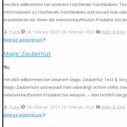
Herzlich willkommen bei unserem Hatchimals Hatchibabies Test 
Informationen zu Hatchimals Hatchibabies und worauf man unbed
präsentieren wir Ihnen die meistverkauftesten Produkte bei Ama
Frank
28. Februar 2023
28. Februar 2023
Baby & Kind
"Hatchimals
Beitrag weiterlesen
Hatchibabies"
Magic-Zauberhut
0
Herzlich willkommen bei unserem Magic-Zauberhut Test & Vergle
Magic-Zauberhüte und worauf man unbedingt achten sollte, bev
meistverkauftesten Produkte bei Amazon, – übersichtlich darg
Frank
28. Februar 2023
28. Februar 2023
Baby & Kind
"Magic-
Beitrag weiterlesen
Zauberhut"