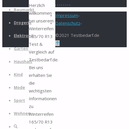
.
.
.
.
.
.
.
.
Herzlich
Zum
Baumarkt
willkommen
Inhalt
Impressum
-
bei unserem
springen
Drogerie
Datenschutz
-
Winterreifen
©2021 Testbedarf.de
Elektronik
165/70 R13
Zurück
Test &
Garten
nach
Vergleich auf
oben
Testbedarf.de.
Haushalt
Bei uns
Kind
erhalten Sie
die
Mode
wichtigsten
Informationen
Sport
zu
Wohnen
Winterreifen
165/70 R13
Suche