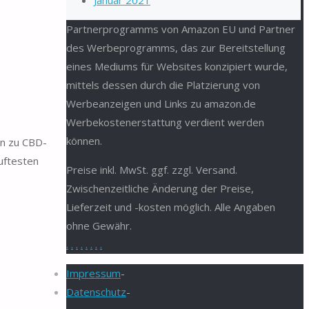
Januar 2021
Partnerprogramms von Amazon EU und Partner
des Werbeprogramms, das zur Bereitstellung
eines Mediums für Websites konzipiert wurde,
mittels dessen durch die Platzierung von
Werbeanzeigen und Links zu amazon.de
Werbekostenerstattung verdient werden
können.
en zu CBD-
uftesten
Preise inkl. MwSt. ggf. zzgl. Versand.
Zwischenzeitliche Änderung der Preise,
Lieferzeit und -kosten möglich. Alle Angaben
ohne Gewähr.
.
.
.
.
.
.
.
.
Impressum
-
Datenschutz
-