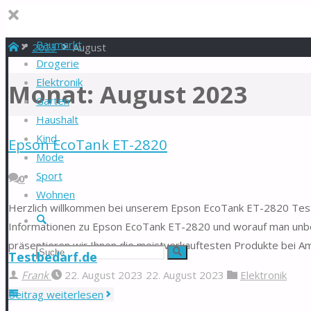
Baumarkt
Start
2023
August
Drogerie
Elektronik
Monat:
August 2023
Garten
Haushalt
Kind
Epson EcoTank ET-2820
Mode
Sport
0
Wohnen
Herzlich willkommen bei unserem Epson EcoTank ET-2820 Test &
Suche
Informationen zu Epson EcoTank ET-2820 und worauf man unbed
präsentieren wir Ihnen die meistverkauftesten Produkte bei Ama
Suchen
Suche
Testbedarf.de
Frank
22. August 2023
22. August 2023
Elektronik
nach:
"Epson
Beitrag weiterlesen