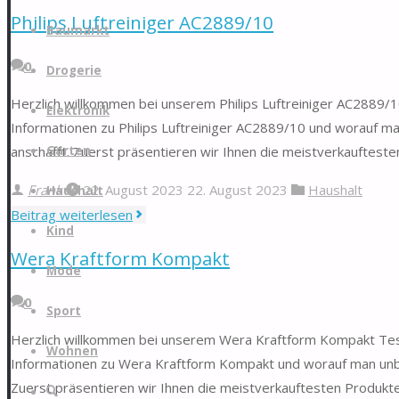
EcoTank
Philips Luftreiniger AC2889/10
Zum
ET-
Baumarkt
Inhalt
2820"
0
springen
Drogerie
Herzlich willkommen bei unserem Philips Luftreiniger AC2889/10
Elektronik
Informationen zu Philips Luftreiniger AC2889/10 und worauf ma
Garten
anschafft. Zuerst präsentieren wir Ihnen die meistverkaufteste
Frank
22. August 2023
22. August 2023
Haushalt
Haushalt
"Philips
Beitrag weiterlesen
Kind
Luftreiniger
Wera Kraftform Kompakt
AC2889/10"
Mode
0
Sport
Herzlich willkommen bei unserem Wera Kraftform Kompakt Test &
Wohnen
Informationen zu Wera Kraftform Kompakt und worauf man unbe
Zuerst präsentieren wir Ihnen die meistverkauftesten Produkte 
Suche