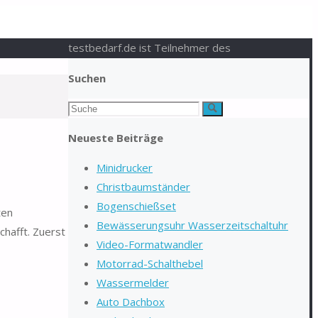
testbedarf.de ist Teilnehmer des
Suchen
Suchen
Suche
nach:
Neueste Beiträge
Minidrucker
Christbaumständer
Bogenschießset
ten
Bewässerungsuhr Wasserzeitschaltuhr
hafft. Zuerst
Video-Formatwandler
Motorrad-Schalthebel
Wassermelder
Auto Dachbox