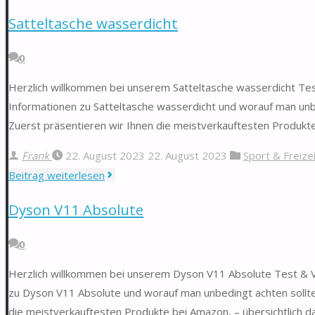
Schutzhülle
Satteltasche wasserdicht
MacBook
Air
0
13"
Herzlich willkommen bei unserem Satteltasche wasserdicht Test 
Informationen zu Satteltasche wasserdicht und worauf man unbe
Zuerst präsentieren wir Ihnen die meistverkauftesten Produkte 
Frank
22. August 2023
22. August 2023
Sport & Freize
"Satteltasche
Beitrag weiterlesen
wasserdicht"
Dyson V11 Absolute
0
Herzlich willkommen bei unserem Dyson V11 Absolute Test & Ver
zu Dyson V11 Absolute und worauf man unbedingt achten sollte
die meistverkauftesten Produkte bei Amazon, – übersichtlich da