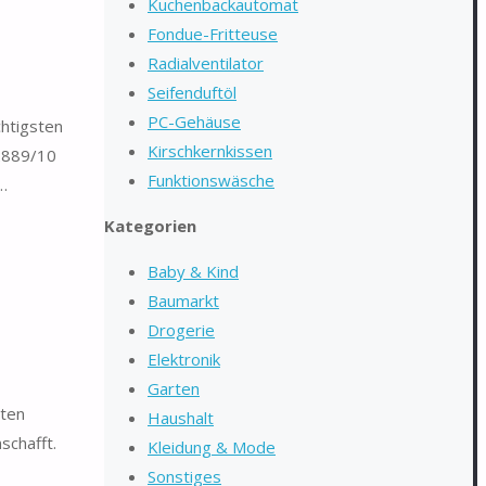
Kuchenbackautomat
Fondue-Fritteuse
Radialventilator
Seifenduftöl
PC-Gehäuse
chtigsten
Kirschkernkissen
C2889/10
Funktionswäsche
 …
Kategorien
Baby & Kind
Baumarkt
Drogerie
Elektronik
Garten
sten
Haushalt
schafft.
Kleidung & Mode
Sonstiges