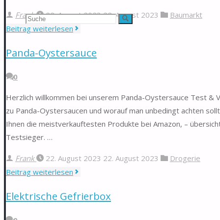
Frank
22. August 2023
22. August 2023
Baumarkt
Suchen
Suche
"Wera
Beitrag weiterlesen
nach:
Kraftform
Panda-Oystersauce
Kompakt"
0
Herzlich willkommen bei unserem Panda-Oystersauce Test & Verg
zu Panda-Oystersaucen und worauf man unbedingt achten sollt
Ihnen die meistverkauftesten Produkte bei Amazon, – übersich
Testsieger. …
Frank
22. August 2023
22. August 2023
Drogerie
"Panda-
Beitrag weiterlesen
Oystersauce"
Elektrische Gefrierbox
0