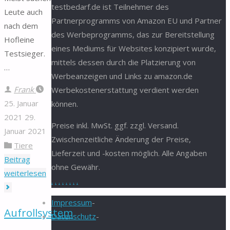
testbedarf.de ist Teilnehmer des
Leute auch
Partnerprogramms von Amazon EU und Partner
nach dem
des Werbeprogramms, das zur Bereitstellung
Hofleine
eines Mediums für Websites konzipiert wurde,
Testsieger.
mittels dessen durch die Platzierung von
…
Werbeanzeigen und Links zu amazon.de
Frank
Werbekostenerstattung verdient werden
25. Januar
können.
2021
29.
Preise inkl. MwSt. ggf. zzgl. Versand.
Januar 2021
Zwischenzeitliche Änderung der Preise,
Tiere
Lieferzeit und -kosten möglich. Alle Angaben
Beitrag
ohne Gewähr.
"Hofleine"
weiterlesen
.
.
.
.
.
.
.
.
Impressum
-
Aufrollsystem
Datenschutz
-