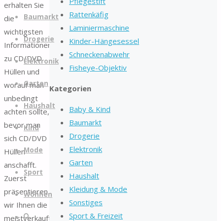
Pflegestift
erhalten Sie
Zum
Rattenkäfig
Baumarkt
die
Inhalt
Laminiermaschine
wichtigsten
springen
Drogerie
Kinder-Hängesessel
Informationen
Schneckenabwehr
zu CD/DVD
Elektronik
Fisheye-Objektiv
Hüllen und
Garten
worauf man
Kategorien
unbedingt
Haushalt
Baby & Kind
achten sollte,
Baumarkt
bevor man
Kind
Drogerie
sich CD/DVD
Elektronik
Mode
Hüllen
Garten
anschafft.
Sport
Haushalt
Zuerst
Kleidung & Mode
präsentieren
Wohnen
Sonstiges
wir Ihnen die
Sport & Freizeit
Suche
meistverkauftesten