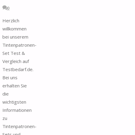
0
Herzlich
willkommen
bei unserem
Tintenpatronen-
Set Test &
Vergleich auf
Testbedarf.de.
Bei uns
erhalten Sie
die
wichtigsten
Informationen
zu
Tintenpatronen-
Sets und