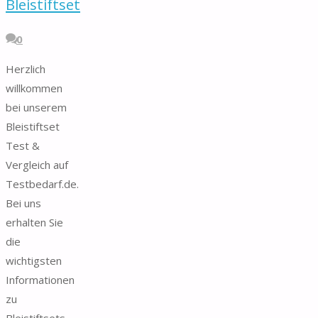
Bleistiftset
0
Herzlich
willkommen
bei unserem
Bleistiftset
Test &
Vergleich auf
Testbedarf.de.
Bei uns
erhalten Sie
die
wichtigsten
Informationen
zu
Bleistiftsets