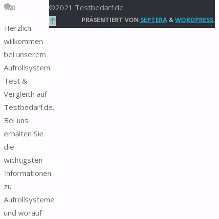
0
©2021 Testbedarf.de
Zurück
PRÄSENTIERT VON
SEPTERA
&
WORDPRESS.
Herzlich
nach
willkommen
oben
bei unserem
Aufrollsystem
Test &
Vergleich auf
Testbedarf.de.
Bei uns
erhalten Sie
die
wichtigsten
Informationen
zu
Aufrollsysteme
und worauf