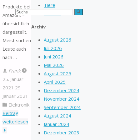
Tiere
Produkte bei
Suchen
Suche
Wohnen
Amazon, –
übersichtlich
nach:
Archiv
dargestellt.
August 2026
Meist suchen
Juli 2026
Leute auch
Juni 2026
nach …
Mai 2026
Frank
August 2025
25. Januar
April 2025
2021
29.
Dezember 2024
Januar 2021
November 2024
Elektronik
September 2024
Beitrag
August 2024
"CD/DVD
weiterlesen
Januar 2024
Hüllen"
Dezember 2023