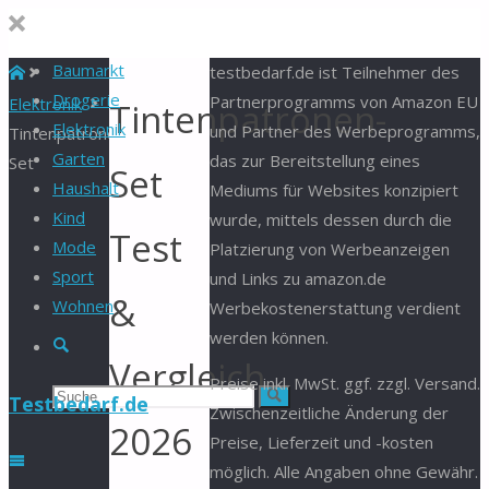
Baumarkt
Start
testbedarf.de ist Teilnehmer des
Drogerie
Partnerprogramms von Amazon EU
Elektronik
Tintenpatronen-
Elektronik
und Partner des Werbeprogramms,
Tintenpatronen-
Garten
das zur Bereitstellung eines
Set
Set
Haushalt
Mediums für Websites konzipiert
Kind
wurde, mittels dessen durch die
Test
Mode
Platzierung von Werbeanzeigen
Sport
und Links zu amazon.de
&
Wohnen
Werbekostenerstattung verdient
werden können.
Suche
Vergleich
Preise inkl. MwSt. ggf. zzgl. Versand.
Suchen
Suche
Testbedarf.de
Zwischenzeitliche Änderung der
2026
Preise, Lieferzeit und -kosten
nach:
möglich. Alle Angaben ohne Gewähr.