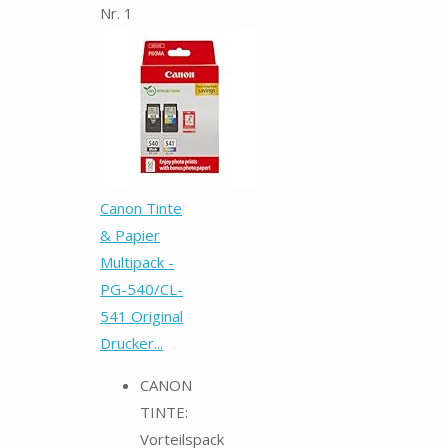
Nr. 1
Canon Tinte
& Papier
Multipack -
PG-540/CL-
541 Original
Drucker...
CANON
TINTE:
Vorteilspack