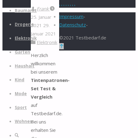
.
.
.
.
.
.
.
.
Zum
Frank
Baumarkt
Inhalt
Impressum
-
25. Januar
springen
Drogerie
Datenschutz
-
2021
29.
Januar 2021
©2021 Testbedarf.de
Elektronik
Elektronik
Zurück
Garten
nach
Herzlich
oben
willkommen
Haushalt
bei unserem
Tintenpatronen-
Kind
Set Test &
Mode
Vergleich
auf
Sport
Testbedarf.de.
Bei uns
Wohnen
erhalten Sie
Suche