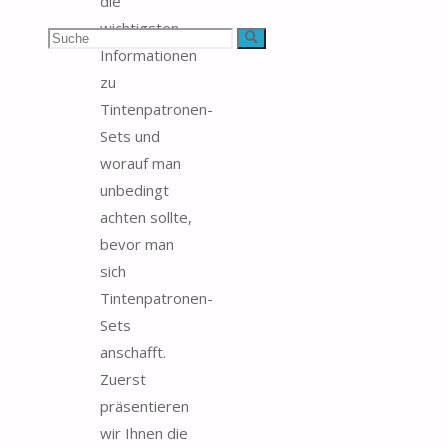
die
wichtigsten
Suchen
Suche
Informationen
nach:
zu
Tintenpatronen-
Sets und
worauf man
unbedingt
achten sollte,
bevor man
sich
Tintenpatronen-
Sets
anschafft.
Zuerst
präsentieren
wir Ihnen die