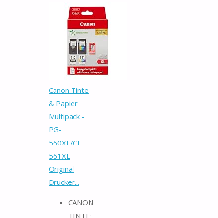
Canon Tinte
& Papier
Multipack -
PG-
560XL/CL-
561XL
Original
Drucker...
CANON
TINTE: