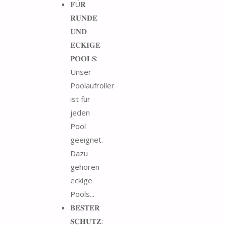
𝐅Ü𝐑
𝐑𝐔𝐍𝐃𝐄
𝐔𝐍𝐃
𝐄𝐂𝐊𝐈𝐆𝐄
𝐏𝐎𝐎𝐋𝐒:
Unser
Poolaufroller
ist für
jeden
Pool
geeignet.
Dazu
gehören
eckige
Pools...
𝐁𝐄𝐒𝐓𝐄𝐑
𝐒𝐂𝐇𝐔𝐓𝐙: