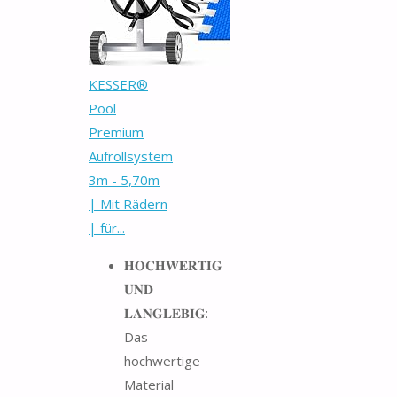
KESSER®
Pool
Premium
Aufrollsystem
3m - 5,70m
| Mit Rädern
| für...
𝐇𝐎𝐂𝐇𝐖𝐄𝐑𝐓𝐈𝐆
𝐔𝐍𝐃
𝐋𝐀𝐍𝐆𝐋𝐄𝐁𝐈𝐆:
Das
hochwertige
Material