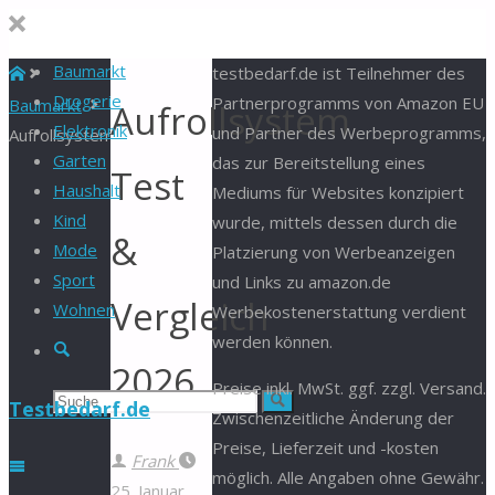
Baumarkt
Start
testbedarf.de ist Teilnehmer des
Drogerie
Partnerprogramms von Amazon EU
Baumarkt
Aufrollsystem
Elektronik
und Partner des Werbeprogramms,
Aufrollsystem
Garten
das zur Bereitstellung eines
Test
Haushalt
Mediums für Websites konzipiert
Kind
wurde, mittels dessen durch die
&
Mode
Platzierung von Werbeanzeigen
Sport
und Links zu amazon.de
Vergleich
Wohnen
Werbekostenerstattung verdient
werden können.
Suche
2026
Preise inkl. MwSt. ggf. zzgl. Versand.
Suchen
Suche
Testbedarf.de
Zwischenzeitliche Änderung der
Preise, Lieferzeit und -kosten
nach:
Frank
möglich. Alle Angaben ohne Gewähr.
25. Januar