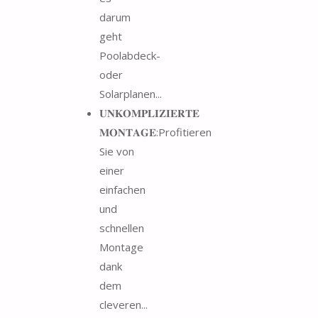
darum
geht
Poolabdeck-
oder
Solarplanen...
𝐔𝐍𝐊𝐎𝐌𝐏𝐋𝐈𝐙𝐈𝐄𝐑𝐓𝐄
𝐌𝐎𝐍𝐓𝐀𝐆𝐄:Profitieren
Sie von
einer
einfachen
und
schnellen
Montage
dank
dem
cleveren...