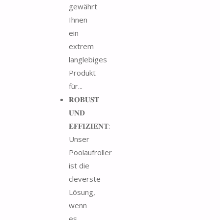
gewährt
Ihnen
ein
extrem
langlebiges
Produkt
für...
𝐑𝐎𝐁𝐔𝐒𝐓
𝐔𝐍𝐃
𝐄𝐅𝐅𝐈𝐙𝐈𝐄𝐍𝐓:
Unser
Poolaufroller
ist die
cleverste
Lösung,
wenn
es