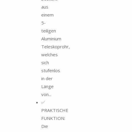
aus
einem
5-
teiligen
Aluminium
Teleskoprohr,
welches
sich
stufenlos
in der
Länge
von...
✅
PRAKTISCHE
FUNKTION:
Die