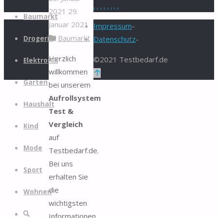
.
.
.
.
.
.
.
.
2021
29.
Zum
Baumarkt
Januar 2021
Inhalt
Impressum
-
Baumarkt
springen
Drogerie
Datenschutz
-
Herzlich
©2021 Testbedarf.de
Elektronik
willkommen
Zurück
Garten
bei unserem
nach
Aufrollsystem
oben
Haushalt
Test &
Vergleich
Kind
auf
Mode
Testbedarf.de.
Bei uns
Sport
erhalten Sie
die
Wohnen
wichtigsten
Suche
Informationen