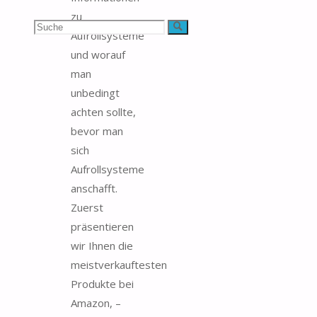
zu
Suchen
Suche
Aufrollsysteme
und worauf
nach:
man
unbedingt
achten sollte,
bevor man
sich
Aufrollsysteme
anschafft.
Zuerst
präsentieren
wir Ihnen die
meistverkauftesten
Produkte bei
Amazon, –