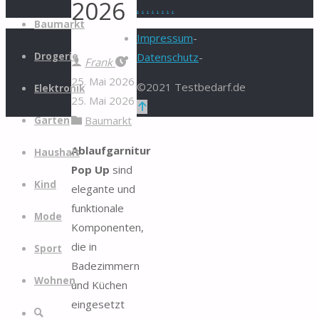
2026
.
.
.
.
.
.
.
.
Zum
Baumarkt
Inhalt
Impressum
-
springen
Drogerie
Datenschutz
-
Frank
25. Mai 2026
©2021 Testbedarf.de
Elektronik
25. Mai 2026
Zurück
Baumarkt
Garten
nach
oben
Ablaufgarnitur
Haushalt
Pop Up
sind
Kind
elegante und
funktionale
Mode
Komponenten,
die in
Sport
Badezimmern
Wohnen
und Küchen
eingesetzt
Suche