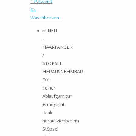
– Passend
für
Waschbecken...
✅ NEU
-
HAARFÄNGER
/
STÖPSEL
HERAUSNEHMBAR:
Die
Feiner
Ablaufgarnitur
ermöglicht
dank
herausziehbarem
Stöpsel