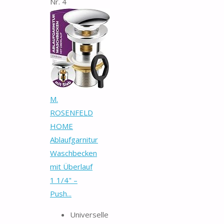
Nr. 4
M.
ROSENFELD
HOME
Ablaufgarnitur
Waschbecken
mit Überlauf
1 1/4" –
Push...
Universelle