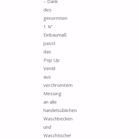
– Dank
des
genormten
1 ¼“
Einbaumaß
passt
das
Pop Up
Ventil
aus
verchromtem
Messing
an alle
handelsüblichen
Waschbecken
und
Waschtische!