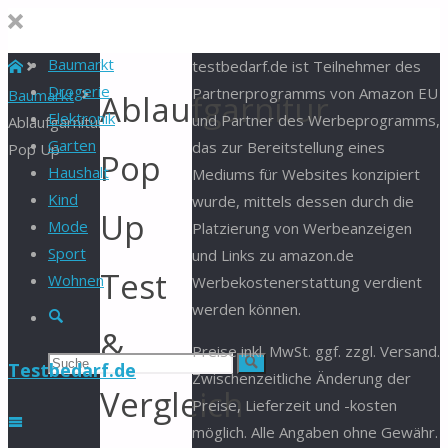
Baumarkt
Start
testbedarf.de ist Teilnehmer des
Drogerie
Partnerprogramms von Amazon EU
Baumarkt
Ablaufgarnitur
Elektronik
und Partner des Werbeprogramms,
Ablaufgarnitur
Garten
das zur Bereitstellung eines
Pop Up
Pop
Haushalt
Mediums für Websites konzipiert
Kind
wurde, mittels dessen durch die
Up
Mode
Platzierung von Werbeanzeigen
Sport
und Links zu amazon.de
Test
Wohnen
Werbekostenerstattung verdient
werden können.
Suche
&
Preise inkl. MwSt. ggf. zzgl. Versand.
Suchen
Suche
Testbedarf.de
Zwischenzeitliche Änderung der
Vergleich
Preise, Lieferzeit und -kosten
nach:
möglich. Alle Angaben ohne Gewähr.