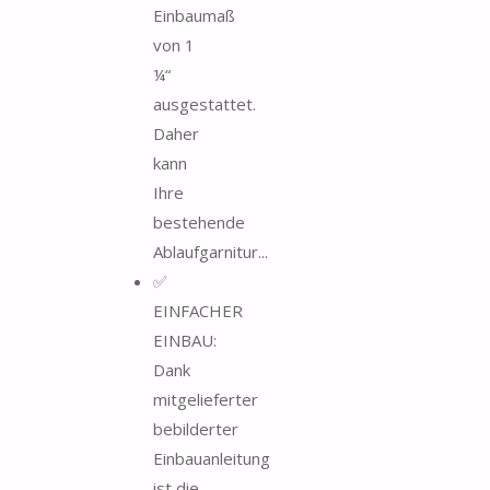
Einbaumaß
von 1
¼“
ausgestattet.
Daher
kann
Ihre
bestehende
Ablaufgarnitur...
✅
EINFACHER
EINBAU:
Dank
mitgelieferter
bebilderter
Einbauanleitung
ist die