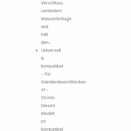
Verschluss,
verhindert
Wasserleckage
und
hält
den...
Universell
&
kompatibel
– Für
Standardwaschbecken
41–
50 mm.
Dieses
Modell
ist
kompatibel