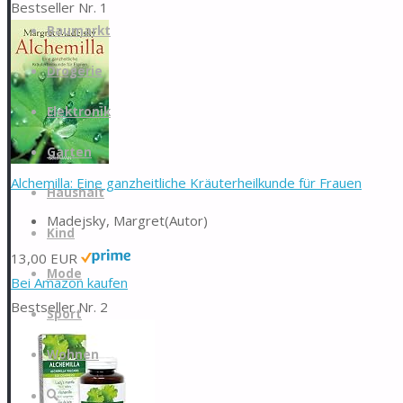
Bestseller Nr. 1
Zum
Baumarkt
Inhalt
springen
Drogerie
Elektronik
Garten
Alchemilla: Eine ganzheitliche Kräuterheilkunde für Frauen
Haushalt
Madejsky, Margret(Autor)
Kind
13,00 EUR
Mode
Bei Amazon kaufen
Bestseller Nr. 2
Sport
Wohnen
Suche