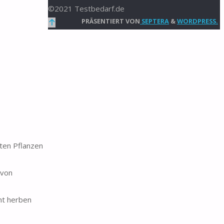
©2021 Testbedarf.de
Zurück
PRÄSENTIERT VON
SEPTERA
&
WORDPRESS.
nach
oben
ten Pflanzen
 von
ht herben