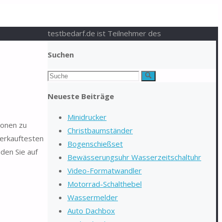
testbedarf.de ist Teilnehmer des
Suchen
Suchen
Suche
nach:
Neueste Beiträge
Minidrucker
ionen zu
Christbaumständer
verkauftesten
Bogenschießset
den Sie auf
Bewässerungsuhr Wasserzeitschaltuhr
Video-Formatwandler
Motorrad-Schalthebel
Wassermelder
Auto Dachbox