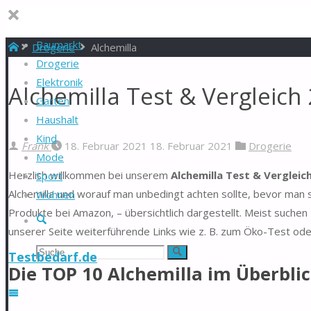
Baumarkt
Start
Drogerie
Alchemilla
Drogerie
Elektronik
Alchemilla Test & Vergleich
Garten
Haushalt
Kind
Frank
18. Februar 2021
18. Februar 2021
Drogerie
Mode
Herzlich willkommen bei unserem
Alchemilla Test & Vergleic
Sport
Alchemilla und worauf man unbedingt achten sollte, bevor man s
Wohnen
Produkte bei Amazon, – übersichtlich dargestellt. Meist suchen
Suche
unserer Seite weiterführende Links wie z. B. zum Öko-Test ode
Suchen
Suche
Testbedarf.de
Die TOP 10 Alchemilla im Überbli
nach: