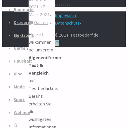
.
.
.
.
.
.
.
.
2021
17.
Zum
Baumarkt
März 2021
Inhalt
Impressum
-
Garten
springen
Drogerie
Datenschutz
-
Herzlich
©2021 Testbedarf.de
Elektronik
willkommen
Zurück
Garten
bei unserem
nach
Algenentferner
oben
Haushalt
Test &
Vergleich
Kind
auf
Mode
Testbedarf.de.
Bei uns
Sport
erhalten Sie
die
Wohnen
wichtigsten
Suche
Informationen