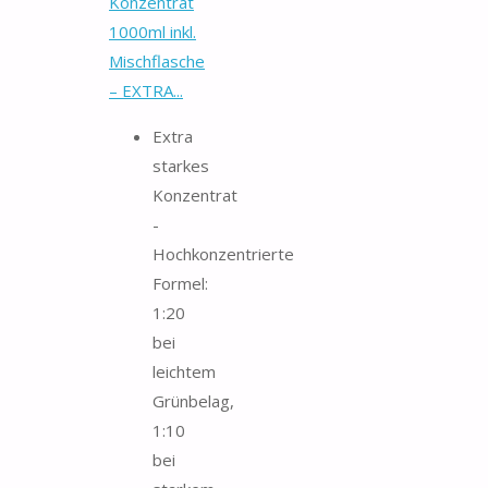
Konzentrat
1000ml inkl.
Mischflasche
– EXTRA...
Extra
starkes
Konzentrat
-
Hochkonzentrierte
Formel:
1:20
bei
leichtem
Grünbelag,
1:10
bei