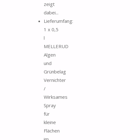
zeigt
dabei...
Lieferumfang:
1 x 0,5
l
MELLERUD
Algen
und
Grünbelag
Vernichter
/
Wirksames
Spray
für
kleine
Flächen
im