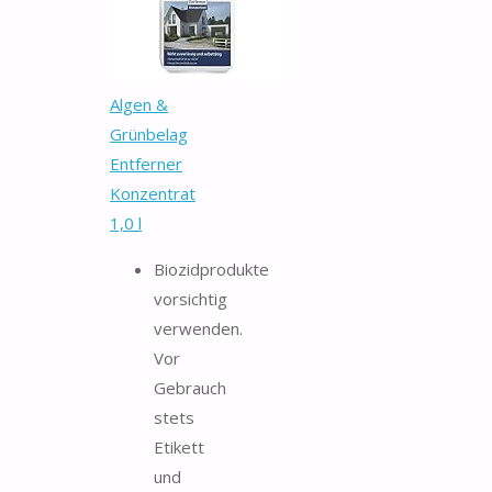
Algen &
Grünbelag
Entferner
Konzentrat
1,0 l
Biozidprodukte
vorsichtig
verwenden.
Vor
Gebrauch
stets
Etikett
und