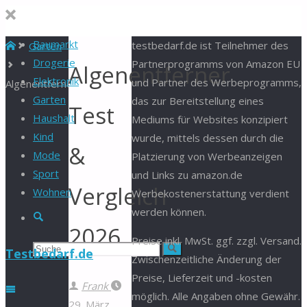
Baumarkt
Start
testbedarf.de ist Teilnehmer des
Garten
Drogerie
Partnerprogramms von Amazon EU
Algenentferner
Elektronik
und Partner des Werbeprogramms,
Algenentferner
Garten
das zur Bereitstellung eines
Test
Haushalt
Mediums für Websites konzipiert
Kind
wurde, mittels dessen durch die
&
Mode
Platzierung von Werbeanzeigen
Sport
und Links zu amazon.de
Vergleich
Wohnen
Werbekostenerstattung verdient
werden können.
Suche
2026
Preise inkl. MwSt. ggf. zzgl. Versand.
Suchen
Suche
Testbedarf.de
Zwischenzeitliche Änderung der
Preise, Lieferzeit und -kosten
nach:
Frank
möglich. Alle Angaben ohne Gewähr.
29. März