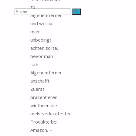
zu
Suchen
Suche
Algenentferner
und worauf
nach:
man
unbedingt
achten sollte,
bevor man
sich
Algenentferner
anschafft.
Zuerst
präsentieren
wir Ihnen die
meistverkauftesten
Produkte bei
Amazon, –