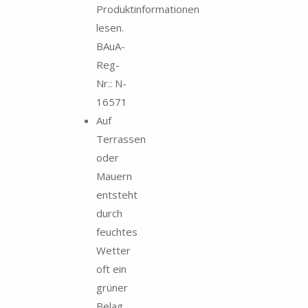
Produktinformationen
lesen.
BAuA-
Reg-
Nr.: N-
16571
Auf
Terrassen
oder
Mauern
entsteht
durch
feuchtes
Wetter
oft ein
grüner
Belag,