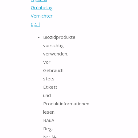
Grünbelag
Vernichter
0,5 l
Biozidprodukte
vorsichtig
verwenden.
Vor
Gebrauch
stets
Etikett
und
Produktinformationen
lesen.
BAuA-
Reg-
Nr.: N-