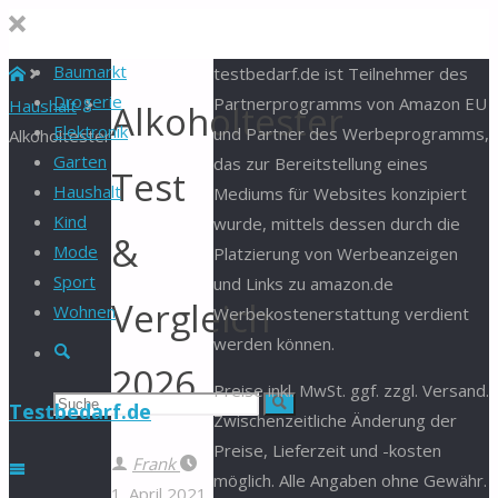
Baumarkt
Start
testbedarf.de ist Teilnehmer des
Drogerie
Partnerprogramms von Amazon EU
Haushalt
Alkoholtester
Elektronik
und Partner des Werbeprogramms,
Alkoholtester
Garten
das zur Bereitstellung eines
Test
Haushalt
Mediums für Websites konzipiert
Kind
wurde, mittels dessen durch die
&
Mode
Platzierung von Werbeanzeigen
Sport
und Links zu amazon.de
Vergleich
Wohnen
Werbekostenerstattung verdient
werden können.
Suche
2026
Preise inkl. MwSt. ggf. zzgl. Versand.
Suchen
Suche
Testbedarf.de
Zwischenzeitliche Änderung der
Preise, Lieferzeit und -kosten
nach:
Frank
möglich. Alle Angaben ohne Gewähr.
1. April 2021