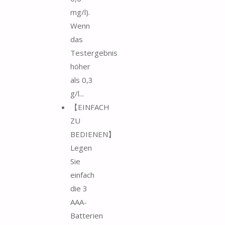
mg/l).
Wenn
das
Testergebnis
höher
als 0,3
g/l...
【EINFACH
ZU
BEDIENEN】
Legen
Sie
einfach
die 3
AAA-
Batterien