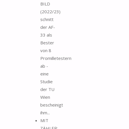
BILD
(2022/23)
schnitt
der AF-
33 als
Bester
von 8
Promilletestern
ab -
eine
Studie
der TU
Wien
bescheinigt
ihm...
MIT
ZÄHLER: