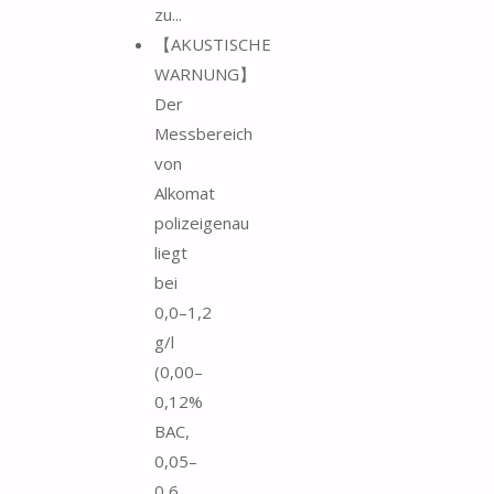
zu...
【AKUSTISCHE
WARNUNG】
Der
Messbereich
von
Alkomat
polizeigenau
liegt
bei
0,0–1,2
g/l
(0,00–
0,12%
BAC,
0,05–
0,6