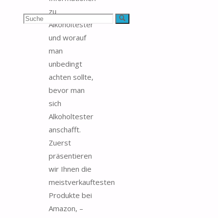
zu
Suchen
Suche
Alkoholtester
und worauf
nach:
man
unbedingt
achten sollte,
bevor man
sich
Alkoholtester
anschafft.
Zuerst
präsentieren
wir Ihnen die
meistverkauftesten
Produkte bei
Amazon, –