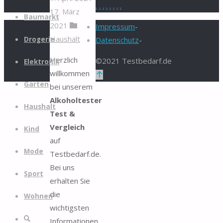
.
.
.
.
.
.
.
.
17. März
Zum
Baumarkt
2021
Inhalt
Impressum
-
Haushalt
springen
Drogerie
Datenschutz
-
Herzlich
©2021 Testbedarf.de
Elektronik
willkommen
Zurück
Garten
bei unserem
nach
Alkoholtester
oben
Haushalt
Test &
Vergleich
Kind
auf
Mode
Testbedarf.de.
Bei uns
Sport
erhalten Sie
die
Wohnen
wichtigsten
Suche
Informationen