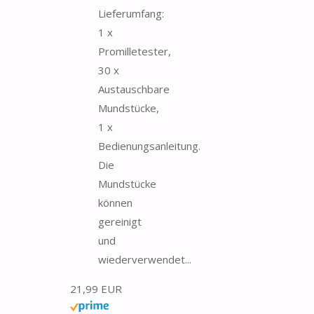
Lieferumfang:
1 x
Promilletester,
30 x
Austauschbare
Mundstücke,
1 x
Bedienungsanleitung.
Die
Mundstücke
können
gereinigt
und
wiederverwendet...
21,99 EUR