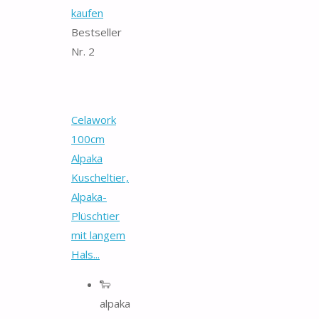
kaufen
Bestseller
Nr. 2
Celawork
100cm
Alpaka
Kuscheltier,
Alpaka-
Plüschtier
mit langem
Hals...
🐑
alpaka