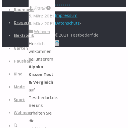
.
.
.
.
.
.
.
.
Zum
Frank
Baumarkt
Inhalt
Impressum
-
5. März 2021
springen
Drogerie
Datenschutz
-
5. März 2021
Wohnen
©2021 Testbedarf.de
Elektronik
Zurück
Herzlich
Garten
nach
willkommen
oben
bei unserem
Haushalt
Alpaka
Kissen Test
Kind
& Vergleich
Mode
auf
Testbedarf.de.
Sport
Bei uns
erhalten Sie
Wohnen
die
Suche