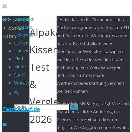
Baumarkt
Start
testbedarf.de ist Teilnehmer des
Wohnen
Drogerie
Partnerprogramms von Amazon EU
Alpaka
Alpaka
Elektronik
und Partner des Werbeprogramms,
Kissen
Garten
das zur Bereitstellung eines
Kissen
Haushalt
Mediums für Websites konzipiert
Kind
wurde, mittels dessen durch die
Test
Mode
Platzierung von Werbeanzeigen
Sport
und Links zu amazon.de
&
Wohnen
Werbekostenerstattung verdient
werden können.
Suche
Vergleich
Preise inkl. MwSt. ggf. zzgl. Versand.
Suchen
Suche
Testbedarf.de
Zwischenzeitliche Änderung der
2026
Preise, Lieferzeit und -kosten
nach:
möglich. Alle Angaben ohne Gewähr.