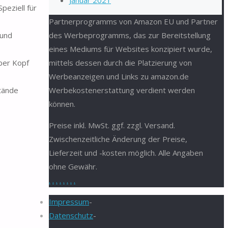
Januar 2021
eziell für
Partnerprogramms von Amazon EU und Partner
des Werbeprogramms, das zur Bereitstellung
 und
eines Mediums für Websites konzipiert wurde,
mittels dessen durch die Platzierung von
ber Kopf
Werbeanzeigen und Links zu amazon.de
Werbekostenerstattung verdient werden
tände
können.
Preise inkl. MwSt. ggf. zzgl. Versand.
Zwischenzeitliche Änderung der Preise,
Lieferzeit und -kosten möglich. Alle Angaben
ohne Gewähr.
.
.
.
.
.
.
.
.
Impressum
-
Datenschutz
-