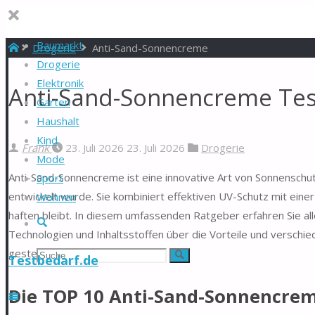
Baumarkt
Start
Drogerie
Anti-Sand-Sonnencreme
Drogerie
Elektronik
Anti-Sand-Sonnencreme Test
Garten
Haushalt
Kind
Frank
23. Juli 2026
23. Juli 2026
Drogerie
Mode
Anti-Sand-Sonnencreme ist eine innovative Art von Sonnenschut
Sport
entwickelt wurde. Sie kombiniert effektiven UV-Schutz mit einer
Wohnen
haften bleibt. In diesem umfassenden Ratgeber erfahren Sie 
Suche
Technologien und Inhaltsstoffen über die Vorteile und verschi
gestellten Fragen.
Suchen
Suche
Testbedarf.de
nach:
Die TOP 10 Anti-Sand-Sonnencrem