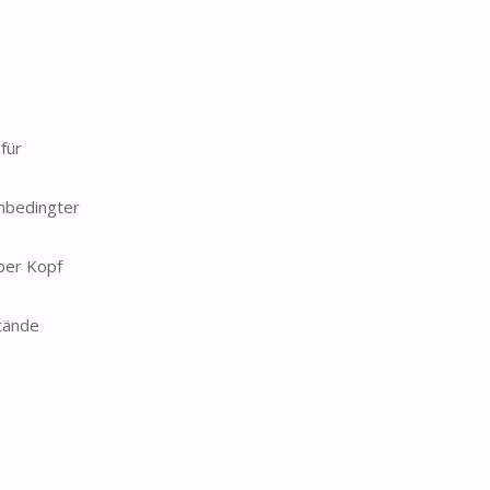
für
nbedingter
ber Kopf
tände