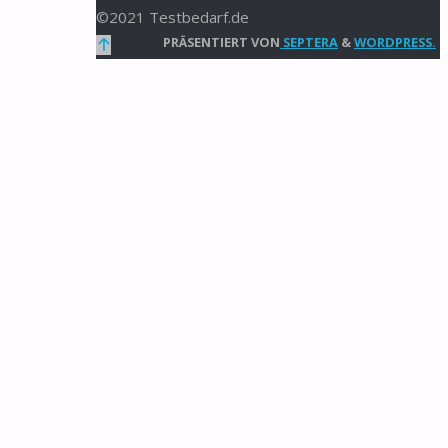
©2021 Testbedarf.de
Zurück
PRÄSENTIERT VON
SEPTERA
&
WORDPRESS.
nach
oben