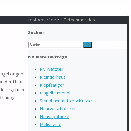
testbedarf.de ist Teilnehmer des
Suchen
Suchen
Suche
nach:
Neueste Beiträge
PC-Netzteil
n Umgebungen
Kleintierhaus
 an der Haut
Klopfsauger
de liegenden
Ringelblumenöl
d häufig
Standhahnmutterschlüssel
Haarwaschbecken
Hausapotheke
Melissenöl