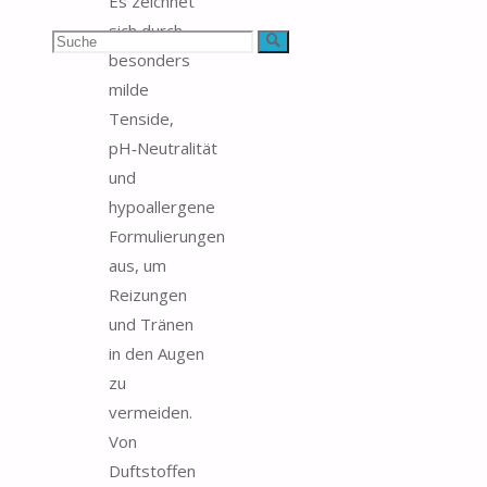
Es zeichnet
sich durch
Suchen
Suche
besonders
nach:
milde
Tenside,
pH‑Neutralität
und
hypoallergene
Formulierungen
aus, um
Reizungen
und Tränen
in den Augen
zu
vermeiden.
Von
Duftstoffen