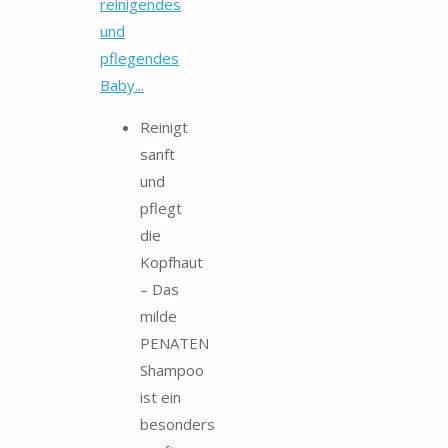
reinigendes
und
pflegendes
Baby...
Reinigt
sanft
und
pflegt
die
Kopfhaut
– Das
milde
PENATEN
Shampoo
ist ein
besonders