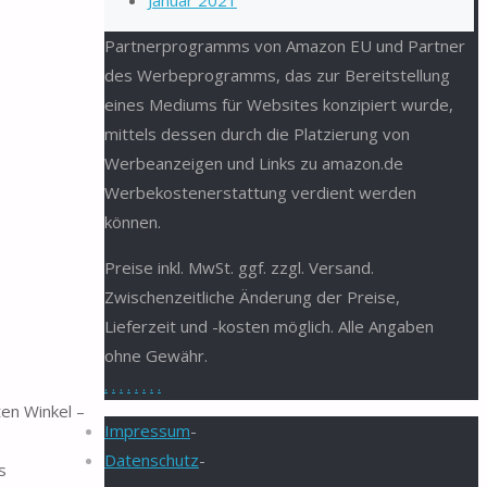
Januar 2021
Partnerprogramms von Amazon EU und Partner
des Werbeprogramms, das zur Bereitstellung
eines Mediums für Websites konzipiert wurde,
mittels dessen durch die Platzierung von
Werbeanzeigen und Links zu amazon.de
Werbekostenerstattung verdient werden
können.
Preise inkl. MwSt. ggf. zzgl. Versand.
Zwischenzeitliche Änderung der Preise,
Lieferzeit und -kosten möglich. Alle Angaben
ohne Gewähr.
.
.
.
.
.
.
.
.
en Winkel –
Impressum
-
Datenschutz
-
s