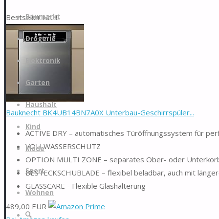
Zum
Bestseller Nr. 1
Baumarkt
Inhalt
springen
Drogerie
Elektronik
Garten
Haushalt
Bauknecht BK4UB14BN7A0X Unterbau-Geschirrspüler...
Kind
ACTIVE DRY – automatisches Türöffnungssystem für perfe
VOLLWASSERSCHUTZ
Mode
OPTION MULTI ZONE – separates Ober- oder Unterkor
Sport
BESTECKSCHUBLADE – flexibel beladbar, auch mit länger
GLASSCARE - Flexible Glashalterung
Wohnen
489,00 EUR
Suche