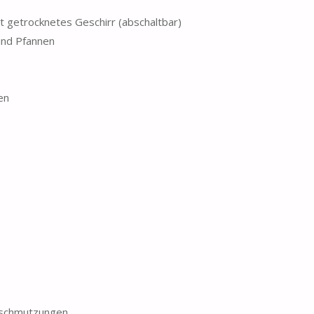
 getrocknetes Geschirr (abschaltbar)
 und Pfannen
en
rschmutzungen