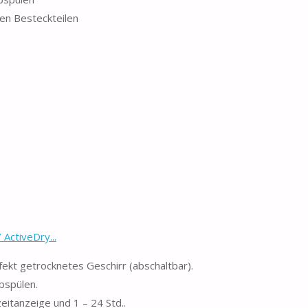
en Besteckteilen
ActiveDry...
kt getrocknetes Geschirr (abschaltbar).
spülen.
tanzeige und 1 – 24 Std..