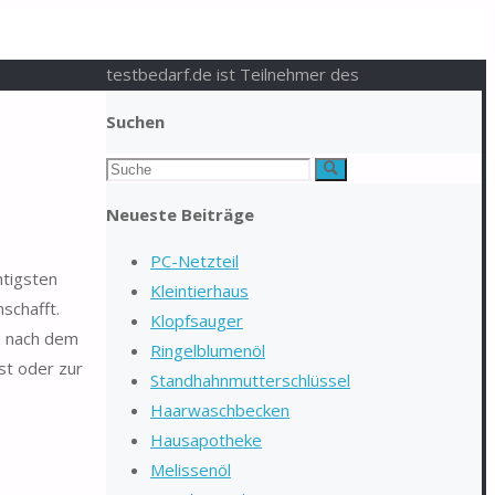
testbedarf.de ist Teilnehmer des
Suchen
Suchen
Suche
nach:
Neueste Beiträge
PC-Netzteil
htigsten
Kleintierhaus
schafft.
Klopfsauger
ch nach dem
Ringelblumenöl
st oder zur
Standhahnmutterschlüssel
Haarwaschbecken
Hausapotheke
Melissenöl