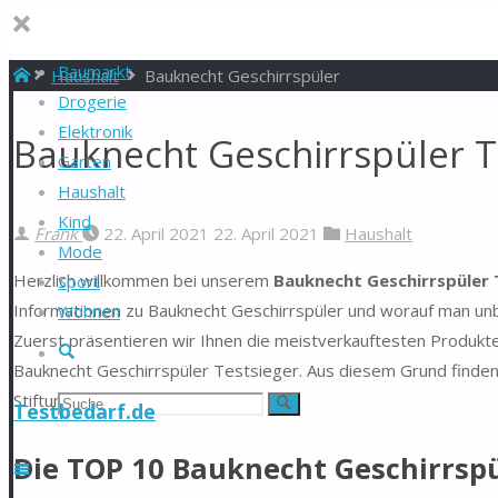
Baumarkt
Start
Haushalt
Bauknecht Geschirrspüler
Drogerie
Elektronik
Bauknecht Geschirrspüler T
Garten
Haushalt
Kind
Frank
22. April 2021
22. April 2021
Haushalt
Mode
Herzlich willkommen bei unserem
Bauknecht Geschirrspüler 
Sport
Informationen zu Bauknecht Geschirrspüler und worauf man unbe
Wohnen
Zuerst präsentieren wir Ihnen die meistverkauftesten Produkte
Suche
Bauknecht Geschirrspüler Testsieger. Aus diesem Grund finden 
Stiftung Warentest.
Suchen
Suche
Testbedarf.de
nach:
Die TOP 10 Bauknecht Geschirrspü