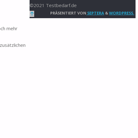
©2021 Testbedarf.de
Zurück
PRÄSENTIERT VON
SEPTERA
&
WORDPRESS.
nach
och mehr
oben
zusätzlichen