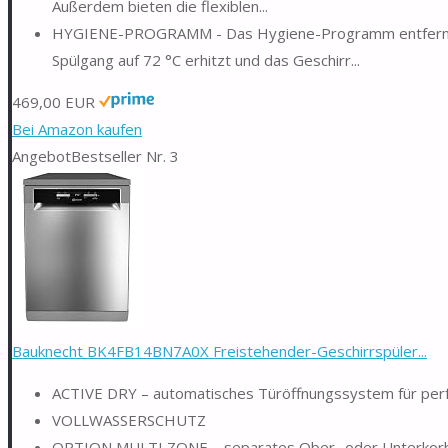
Außerdem bieten die flexiblen...
HYGIENE-PROGRAMM - Das Hygiene-Programm entfernt Ba
Spülgang auf 72 °C erhitzt und das Geschirr...
469,00 EUR
Bei Amazon kaufen
Angebot
Bestseller Nr. 3
Bauknecht BK4FB14BN7A0X Freistehender-Geschirrspüler...
ACTIVE DRY – automatisches Türöffnungssystem für perfe
VOLLWASSERSCHUTZ
OPTION MULTI ZONE – separates Ober- oder Unterkor