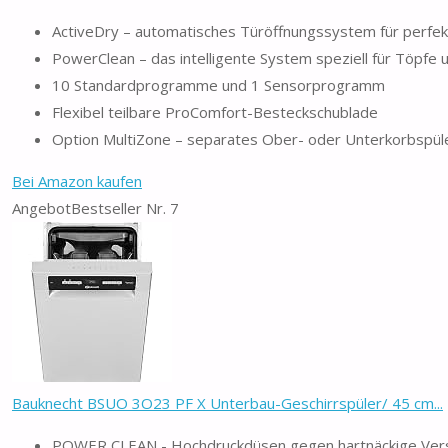
ActiveDry – automatisches Türöffnungssystem für perfekt
PowerClean – das intelligente System speziell für Töpfe
10 Standardprogramme und 1 Sensorprogramm
Flexibel teilbare ProComfort-Besteckschublade
Option MultiZone – separates Ober- oder Unterkorbspül
Bei Amazon kaufen
Angebot
Bestseller Nr. 7
Bauknecht BSUO 3O23 PF X Unterbau-Geschirrspüler/ 45 cm...
POWER CLEAN - Hochdruckdüsen gegen hartnäckige Ve