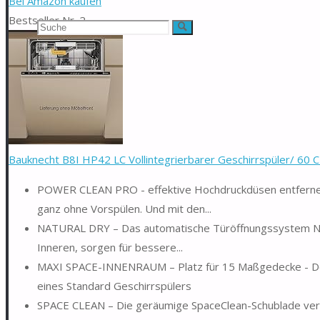
Bei Amazon kaufen
Bestseller Nr. 2
Suchen
Suche
nach:
Bauknecht B8I HP42 LC Vollintegrierbarer Geschirrspüler/ 60 CM
POWER CLEAN PRO - effektive Hochdruckdüsen entfernen 
ganz ohne Vorspülen. Und mit den...
NATURAL DRY – Das automatische Türöffnungssystem Natu
Inneren, sorgen für bessere...
MAXI SPACE-INNENRAUM – Platz für 15 Maßgedecke - De
eines Standard Geschirrspülers
SPACE CLEAN – Die geräumige SpaceClean-Schublade verfü