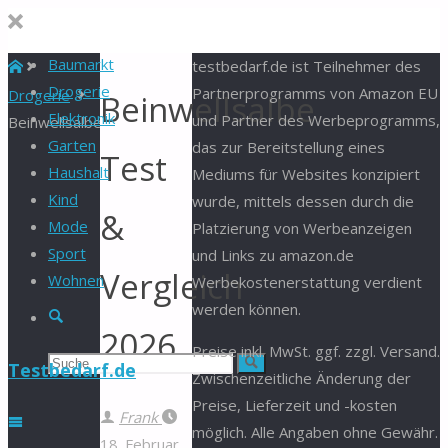
Baumarkt
Start
testbedarf.de ist Teilnehmer des
Drogerie
Partnerprogramms von Amazon EU
Drogerie
Beinwellsalbe
Elektronik
und Partner des Werbeprogramms,
Beinwellsalbe
Garten
das zur Bereitstellung eines
Test
Haushalt
Mediums für Websites konzipiert
Kind
wurde, mittels dessen durch die
&
Mode
Platzierung von Werbeanzeigen
Sport
und Links zu amazon.de
Vergleich
Wohnen
Werbekostenerstattung verdient
werden können.
Suche
2026
Preise inkl. MwSt. ggf. zzgl. Versand.
Suchen
Suche
Testbedarf.de
Zwischenzeitliche Änderung der
Preise, Lieferzeit und -kosten
nach:
Frank
möglich. Alle Angaben ohne Gewähr.
18. Februar