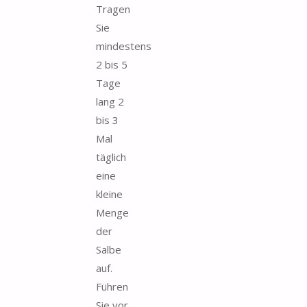
Tragen
Sie
mindestens
2 bis 5
Tage
lang 2
bis 3
Mal
täglich
eine
kleine
Menge
der
Salbe
auf.
Führen
Sie vor