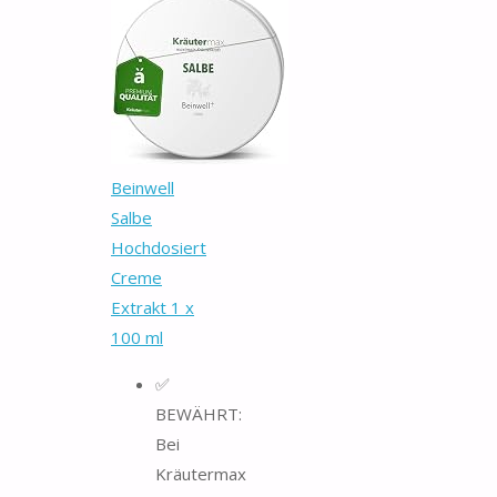
Beinwell
Salbe
Hochdosiert
Creme
Extrakt 1 x
100 ml
✅
BEWÄHRT:
Bei
Kräutermax