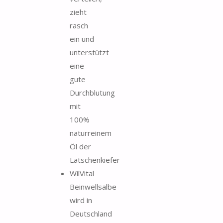
zieht
rasch
ein und
unterstützt
eine
gute
Durchblutung
mit
100%
naturreinem
Öl der
Latschenkiefer
WilVital
Beinwellsalbe
wird in
Deutschland