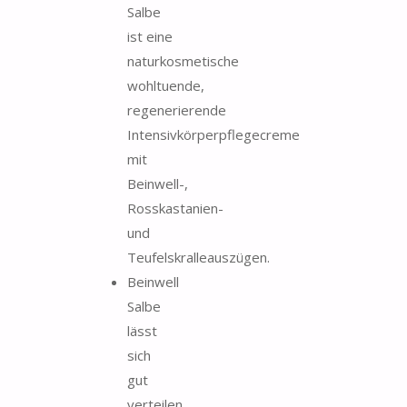
Salbe
ist eine
naturkosmetische
wohltuende,
regenerierende
Intensivkörperpflegecreme
mit
Beinwell-,
Rosskastanien-
und
Teufelskralleauszügen.
Beinwell
Salbe
lässt
sich
gut
verteilen,