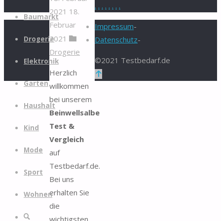
.
.
.
.
.
.
.
.
2021
18.
Zum
Baumarkt
Februar
Inhalt
Impressum
-
2021
springen
Drogerie
Datenschutz
-
Drogerie
©2021 Testbedarf.de
Elektronik
Herzlich
Zurück
Garten
willkommen
nach
bei unserem
oben
Haushalt
Beinwellsalbe
Test &
Kind
Vergleich
Mode
auf
Testbedarf.de.
Sport
Bei uns
erhalten Sie
Wohnen
die
Suche
wichtigsten