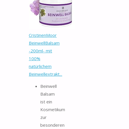
CristinenMoor
BeinwellBalsam
-200ml- mit
100%
natürlichem
Beinwellextrakt...
Beinwell
Balsam
ist ein
Kosmetikum
zur
besonderen