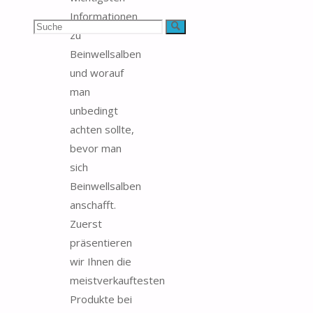
Informationen
Suchen
Suche
zu
Beinwellsalben
nach:
und worauf
man
unbedingt
achten sollte,
bevor man
sich
Beinwellsalben
anschafft.
Zuerst
präsentieren
wir Ihnen die
meistverkauftesten
Produkte bei