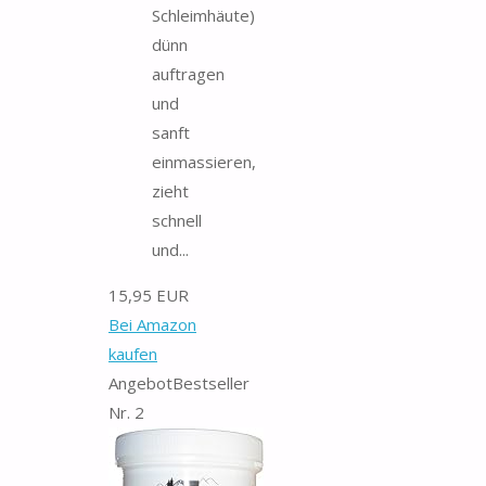
Schleimhäute)
dünn
auftragen
und
sanft
einmassieren,
zieht
schnell
und...
15,95 EUR
Bei Amazon
kaufen
Angebot
Bestseller
Nr. 2