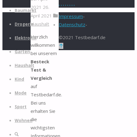
.
.
.
.
.
.
.
.
2021
26.
Zum
Baumarkt
April 2021
Inhalt
Impressum
-
Haushalt
springen
Drogerie
Datenschutz
-
Herzlich
©2021 Testbedarf.de
Elektronik
willkommen
Zurück
Garten
bei unserem
nach
Besteck
oben
Haushalt
Test &
Vergleich
Kind
auf
Mode
Testbedarf.de.
Bei uns
Sport
erhalten Sie
die
Wohnen
wichtigsten
Suche
Informationen