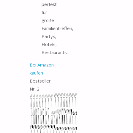
perfekt
für
große
Familientreffen,
Partys,
Hotels,
Restaurants...
Bei Amazon
kaufen
Bestseller
Nr. 2