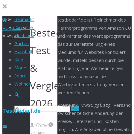
Baumarkt
Start
testbedarf.de ist Teilnehmer des
Drogerie
Partnerprogramms von Amazon EU
Haushalt
Besteck
Elektronik
und Partner des Werbeprogramms,
Besteck
Garten
das zur Bereitstellung eines
Test
Haushalt
Mediums für Websites konzipiert
Kind
wurde, mittels dessen durch die
&
Mode
Platzierung von Werbeanzeigen
Sport
und Links zu amazon.de
Vergleich
Wohnen
Werbekostenerstattung verdient
werden können.
Suche
2026
Preise inkl. MwSt. ggf. zzgl. Versand.
Suchen
Suche
Testbedarf.de
Zwischenzeitliche Änderung der
Preise, Lieferzeit und -kosten
nach:
Frank
möglich. Alle Angaben ohne Gewähr.
26. April