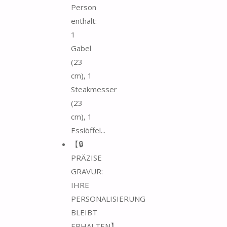
Person
enthält:
1
Gabel
(23
cm), 1
Steakmesser
(23
cm), 1
Esslöffel...
【🔒
PRÄZISE
GRAVUR:
IHRE
PERSONALISIERUNG
BLEIBT
ERHALTEN】