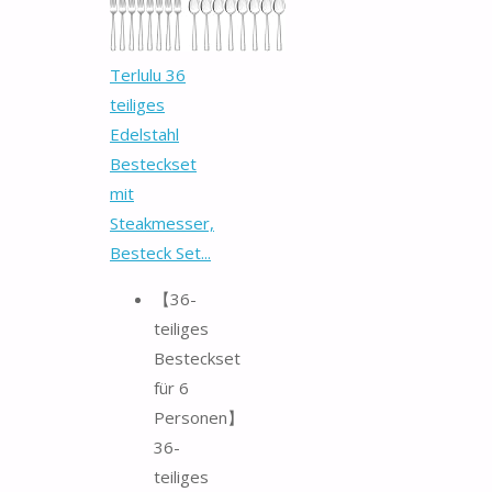
Terlulu 36
teiliges
Edelstahl
Besteckset
mit
Steakmesser,
Besteck Set...
【36-
teiliges
Besteckset
für 6
Personen】
36-
teiliges