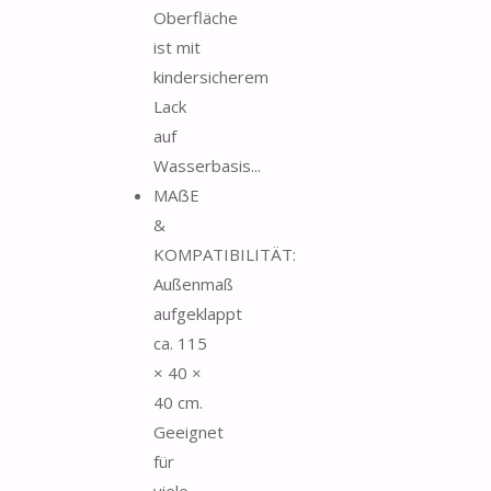
Oberfläche
ist mit
kindersicherem
Lack
auf
Wasserbasis...
MAẞE
&
KOMPATIBILITÄT:
Außenmaß
aufgeklappt
ca. 115
× 40 ×
40 cm.
Geeignet
für
viele