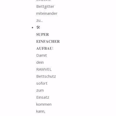
Bettgitter
miteinander
zu...
🛠️
𝐒𝐔𝐏𝐄𝐑
𝐄𝐈𝐍𝐅𝐀𝐂𝐇𝐄𝐑
𝐀𝐔𝐅𝐁𝐀𝐔:
Damit
dein
RAWVEL
Bettschutz
sofort
zum
Einsatz
kommen
kann,