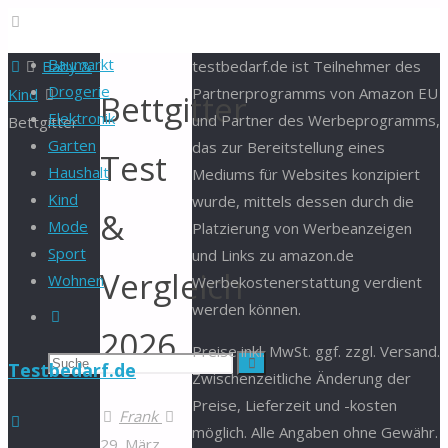
Baumarkt
Start
Baby &
testbedarf.de ist Teilnehmer des
Drogerie
Partnerprogramms von Amazon EU
Kind
Bettgitter
Elektronik
und Partner des Werbeprogramms,
Bettgitter
Garten
das zur Bereitstellung eines
Test
Haushalt
Mediums für Websites konzipiert
Kind
wurde, mittels dessen durch die
&
Mode
Platzierung von Werbeanzeigen
Sport
und Links zu amazon.de
Vergleich
Wohnen
Werbekostenerstattung verdient
werden können.
Suche
2026
Preise inkl. MwSt. ggf. zzgl. Versand.
Suchen
Suche
Testbedarf.de
Zwischenzeitliche Änderung der
Preise, Lieferzeit und -kosten
nach:
Frank
möglich. Alle Angaben ohne Gewähr.
29. März