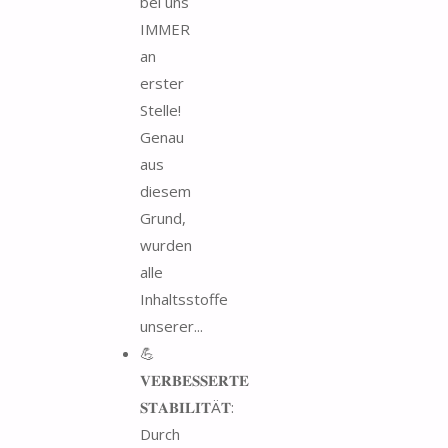
bei uns
IMMER
an
erster
Stelle!
Genau
aus
diesem
Grund,
wurden
alle
Inhaltsstoffe
unserer...
💪
𝐕𝐄𝐑𝐁𝐄𝐒𝐒𝐄𝐑𝐓𝐄
𝐒𝐓𝐀𝐁𝐈𝐋𝐈𝐓Ä𝐓:
Durch