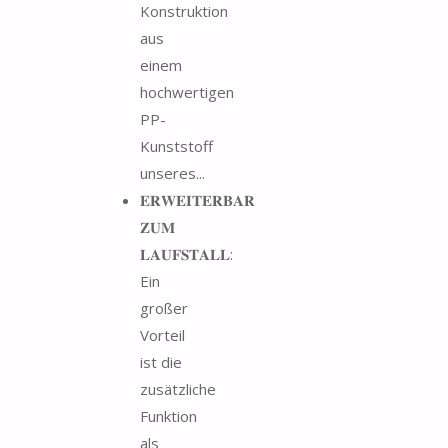
Konstruktion
aus
einem
hochwertigen
PP-
Kunststoff
unseres...
𝐄𝐑𝐖𝐄𝐈𝐓𝐄𝐑𝐁𝐀𝐑
𝐙𝐔𝐌
𝐋𝐀𝐔𝐅𝐒𝐓𝐀𝐋𝐋:
Ein
großer
Vorteil
ist die
zusätzliche
Funktion
als