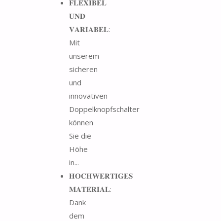
𝐅𝐋𝐄𝐗𝐈𝐁𝐄𝐋
𝐔𝐍𝐃
𝐕𝐀𝐑𝐈𝐀𝐁𝐄𝐋:
Mit
unserem
sicheren
und
innovativen
Doppelknopfschalter
können
Sie die
Höhe
in...
𝐇𝐎𝐂𝐇𝐖𝐄𝐑𝐓𝐈𝐆𝐄𝐒
𝐌𝐀𝐓𝐄𝐑𝐈𝐀𝐋:
Dank
dem