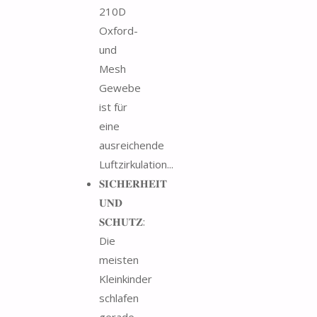
210D
Oxford-
und
Mesh
Gewebe
ist für
eine
ausreichende
Luftzirkulation...
𝐒𝐈𝐂𝐇𝐄𝐑𝐇𝐄𝐈𝐓
𝐔𝐍𝐃
𝐒𝐂𝐇𝐔𝐓𝐙:
Die
meisten
Kleinkinder
schlafen
gerade