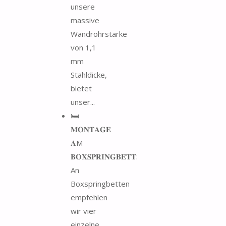
unsere
massive
Wandrohrstärke
von 1,1
mm
Stahldicke,
bietet
unser...
🛏️
𝐌𝐎𝐍𝐓𝐀𝐆𝐄
𝐀M
𝐁𝐎𝐗𝐒𝐏𝐑𝐈𝐍𝐆𝐁𝐄𝐓𝐓:
An
Boxspringbetten
empfehlen
wir vier
einzelne