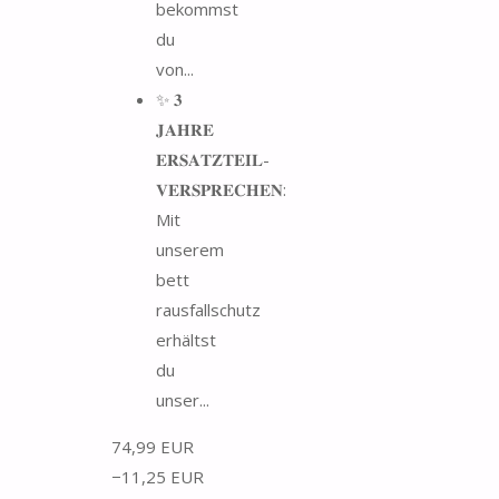
bekommst
du
von...
✨ 𝟑
𝐉𝐀𝐇𝐑𝐄
𝐄𝐑𝐒𝐀𝐓𝐙𝐓𝐄𝐈𝐋-
𝐕𝐄𝐑𝐒𝐏𝐑𝐄𝐂𝐇𝐄𝐍:
Mit
unserem
bett
rausfallschutz
erhältst
du
unser...
74,99 EUR
−11,25 EUR