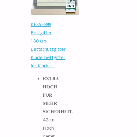
KESSER®
Bettgitter
180 cm
Bettschutzgitter
Kinderbettgitter
für Kinder...
𝐄𝐗𝐓𝐑𝐀
𝐇𝐎𝐂𝐇
𝐅Ü𝐑
𝐌𝐄𝐇𝐑
𝐒𝐈𝐂𝐇𝐄𝐑𝐇𝐄𝐈𝐓:
42cm
Hoch
damit