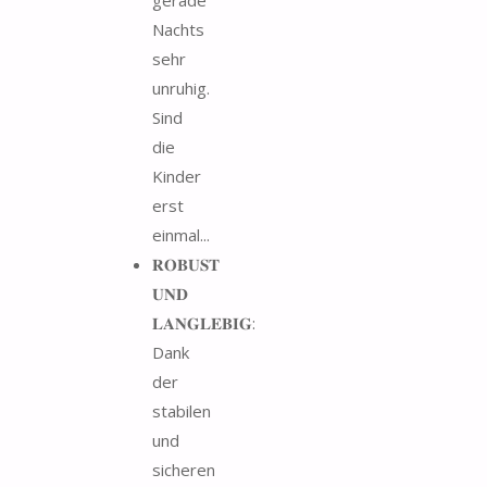
Nachts
sehr
unruhig.
Sind
die
Kinder
erst
einmal...
𝐑𝐎𝐁𝐔𝐒𝐓
𝐔𝐍𝐃
𝐋𝐀𝐍𝐆𝐋𝐄𝐁𝐈𝐆:
Dank
der
stabilen
und
sicheren