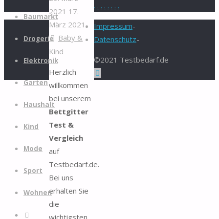
.
.
.
.
.
.
.
.
2021
17.
Zum
Baumarkt
März 2021
Inhalt
Impressum
-
Baby &
springen
Drogerie
Datenschutz
-
Kind
©2021 Testbedarf.de
Elektronik
Herzlich
Zurück
Garten
willkommen
nach
bei unserem
oben
Haushalt
Bettgitter
Test &
Kind
Vergleich
Mode
auf
Testbedarf.de.
Sport
Bei uns
erhalten Sie
Wohnen
die
Suche
wichtigsten