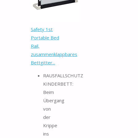
Safety 1st
Portable Bed
Rail,
zusammenklappbares
Bettgitter...
RAUSFALLSCHUTZ
KINDERBETT:
Beim
Übergang
von
der
Krippe
ins