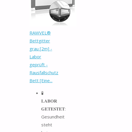
RAWVEL®
Bettgitter
grau [2m] -
Labor
geprüft -
Rausfallschutz
Bett [Eine...
🧪
𝐋𝐀𝐁𝐎𝐑
𝐆𝐄𝐓𝐄𝐒𝐓𝐄𝐓:
Gesundheit
steht