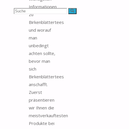
Informationen
Suchen
Suche
zu
Birkenblättertees
nach:
und worauf
man
unbedingt
achten sollte,
bevor man
sich
Birkenblättertees
anschafft.
Zuerst
präsentieren
wir Ihnen die
meistverkauftesten
Produkte bei