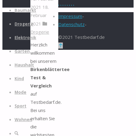
.
.
.
.
.
.
.
.
2021
18.
Zum
Baumarkt
Februar
Inhalt
Impressum
-
2021
springen
Drogerie
Datenschutz
-
Drogerie
©2021 Testbedarf.de
Elektronik
Herzlich
Zurück
Garten
willkommen
nach
bei unserem
oben
Haushalt
Birkenblättertee
Test &
Kind
Vergleich
Mode
auf
Testbedarf.de.
Sport
Bei uns
erhalten Sie
Wohnen
die
Suche
wichtigsten