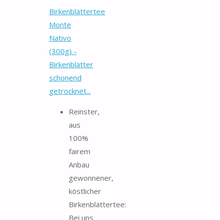
Birkenblättertee
Monte
Nativo
(300g) -
Birkenblätter
schonend
getrocknet...
Reinster,
aus
100%
fairem
Anbau
gewonnener,
köstlicher
Birkenblättertee:
Bei uns