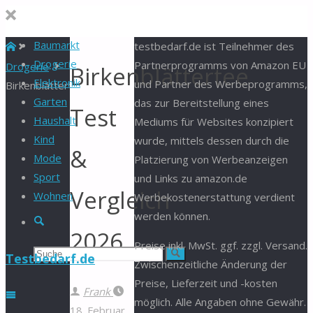
Baumarkt
Start
testbedarf.de ist Teilnehmer des
Drogerie
Partnerprogramms von Amazon EU
Drogerie
Birkenblättertee
Elektronik
und Partner des Werbeprogramms,
Birkenblättertee
Garten
das zur Bereitstellung eines
Test
Haushalt
Mediums für Websites konzipiert
Kind
wurde, mittels dessen durch die
&
Mode
Platzierung von Werbeanzeigen
Sport
und Links zu amazon.de
Vergleich
Wohnen
Werbekostenerstattung verdient
werden können.
Suche
2026
Preise inkl. MwSt. ggf. zzgl. Versand.
Suchen
Suche
Testbedarf.de
Zwischenzeitliche Änderung der
Preise, Lieferzeit und -kosten
nach:
Frank
möglich. Alle Angaben ohne Gewähr.
18. Februar