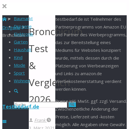
Baumarkt
Start
testbedarf.de ist Teilnehmer des
Drogerie
Partnerprogramms von Amazon EU
Drogerie
Bronchicum
Elektronik
und Partner des Werbeprogramms,
Bronchicum
Garten
das zur Bereitstellung eines
Test
Haushalt
Mediums für Websites konzipiert
Kind
wurde, mittels dessen durch die
&
Mode
Platzierung von Werbeanzeigen
Sport
und Links zu amazon.de
Vergleich
Wohnen
Werbekostenerstattung verdient
werden können.
Suche
2026
Preise inkl. MwSt. ggf. zzgl. Versand.
Suchen
Suche
Testbedarf.de
Zwischenzeitliche Änderung der
Preise, Lieferzeit und -kosten
nach:
Frank
möglich. Alle Angaben ohne Gewähr.
3. März 2021