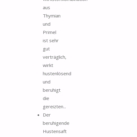
aus
Thymian
und
Primel
ist sehr
gut
verträglich,
wirkt
hustenlösend
und
beruhigt
die
gereizten...
Der
beruhigende
Hustensaft