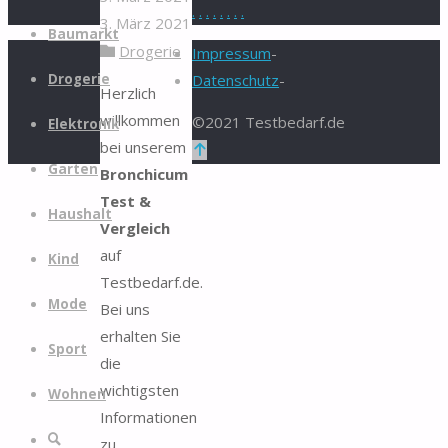
.
.
.
.
.
.
.
.
3. März 2021
Zum
Baumarkt
Drogerie
Inhalt
Impressum
-
springen
Drogerie
Datenschutz
-
Herzlich
willkommen
©2021 Testbedarf.de
Elektronik
bei unserem
Zurück
Garten
Bronchicum
nach
Test &
oben
Haushalt
Vergleich
auf
Kind
Testbedarf.de.
Mode
Bei uns
erhalten Sie
Sport
die
wichtigsten
Wohnen
Informationen
Suche
zu