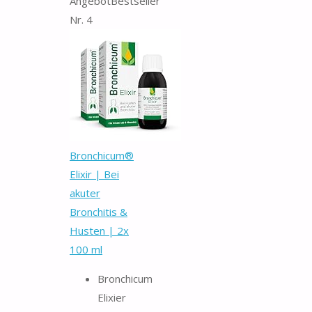
Angebot
Bestseller
Nr. 4
Bronchicum®
Elixir | Bei
akuter
Bronchitis &
Husten | 2x
100 ml
Bronchicum
Elixier