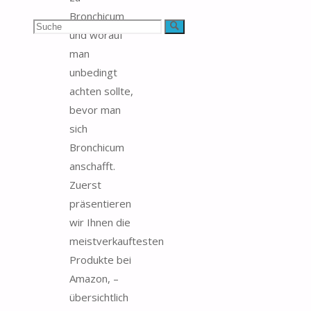
Bronchicum
Suchen
Suche
und worauf
man
nach:
unbedingt
achten sollte,
bevor man
sich
Bronchicum
anschafft.
Zuerst
präsentieren
wir Ihnen die
meistverkauftesten
Produkte bei
Amazon, –
übersichtlich