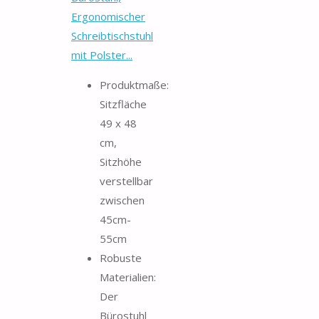
Ergonomischer
Schreibtischstuhl
mit Polster...
Produktmaße:
Sitzfläche
49 x 48
cm,
Sitzhöhe
verstellbar
zwischen
45cm-
55cm
Robuste
Materialien:
Der
Bürostuhl