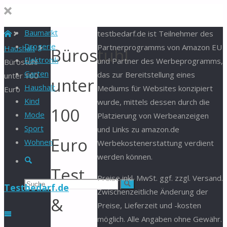
Baumarkt
Start
testbedarf.de ist Teilnehmer des
Drogerie
Partnerprogramms von Amazon EU
Haushalt
Bürostuhl
Elektronik
und Partner des Werbeprogramms,
Bürostuhl
Garten
das zur Bereitstellung eines
unter 100
unter
Haushalt
Mediums für Websites konzipiert
Euro
Kind
wurde, mittels dessen durch die
100
Mode
Platzierung von Werbeanzeigen
Sport
und Links zu amazon.de
Euro
Wohnen
Werbekostenerstattung verdient
werden können.
Suche
Test
Preise inkl. MwSt. ggf. zzgl. Versand.
Suchen
Suche
Testbedarf.de
Zwischenzeitliche Änderung der
&
Preise, Lieferzeit und -kosten
nach:
möglich. Alle Angaben ohne Gewähr.