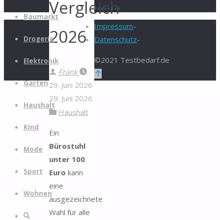
Vergleich
.
.
.
.
.
.
.
.
Zum
Baumarkt
Inhalt
Impressum
-
2026
springen
Drogerie
Datenschutz
-
©2021 Testbedarf.de
Elektronik
Frank
Zurück
Garten
29. Juni 2026
nach
29. Juni 2026
oben
Haushalt
Haushalt
Kind
Ein
Bürostuhl
Mode
unter 100
Sport
Euro
kann
eine
Wohnen
ausgezeichnete
Wahl für alle
Suche