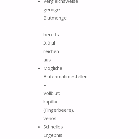
Vergleichsweise
geringe
Blutmenge
–
bereits
3,0 μl
reichen
aus
Mögliche
Blutentnahmestellen
–
Vollblut:
kapillar
(Fingerbeere),
venös
Schnelles
Ergebnis