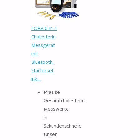
FORA 6-in-1
Cholesterin
Messgerät
mit
Bluetooth,
Starterset
inkl...
Präzise
Gesamtcholesterin-
Messwerte
in
Sekundenschnelle:
Unser