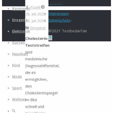
.
.
.
.
.
.
.
.
Zum
Frank
Baumarkt
Inhalt
Impressum
-
28. Juli 2026
springen
Drogerie
Datenschutz
-
28. Juli 2026
Drogerie
©2021 Testbedarf.de
Elektronik
Zurück
Cholesterin-
Garten
nach
Teststreifen
oben
sind
Haushalt
medizinische
Diagnosehilfsmittel,
Kind
die es
Mode
ermöglichen,
den
Sport
Cholesterinspiegel
im Blut
Wohnen
schnell und
Suche