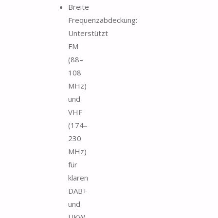
Breite
Frequenzabdeckung:
Unterstützt
FM
(88–
108
MHz)
und
VHF
(174–
230
MHz)
für
klaren
DAB+
und
UKW-