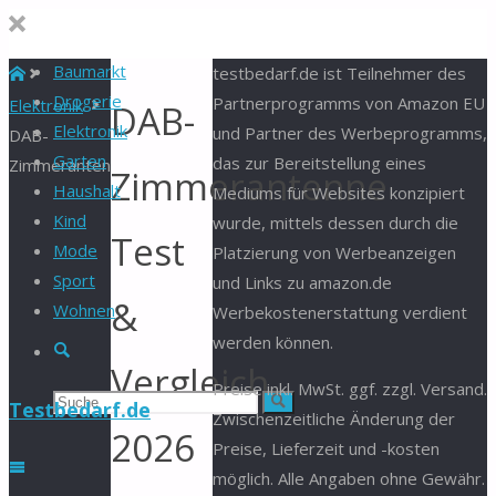
Baumarkt
Start
testbedarf.de ist Teilnehmer des
Drogerie
Partnerprogramms von Amazon EU
Elektronik
DAB-
Elektronik
und Partner des Werbeprogramms,
DAB-
Garten
das zur Bereitstellung eines
Zimmerantenne
Zimmerantenne
Haushalt
Mediums für Websites konzipiert
Kind
wurde, mittels dessen durch die
Test
Mode
Platzierung von Werbeanzeigen
Sport
und Links zu amazon.de
&
Wohnen
Werbekostenerstattung verdient
werden können.
Suche
Vergleich
Preise inkl. MwSt. ggf. zzgl. Versand.
Suchen
Suche
Testbedarf.de
Zwischenzeitliche Änderung der
2026
Preise, Lieferzeit und -kosten
nach:
möglich. Alle Angaben ohne Gewähr.