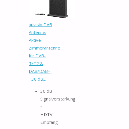
auvisio DAB
Antenne:
Aktive
Zimmerantenne
für DVB-
T/T2 &
DAB/DAB+,
+30 dB...
30 dB
Signalverstärkung
•
HDTV-
Empfang