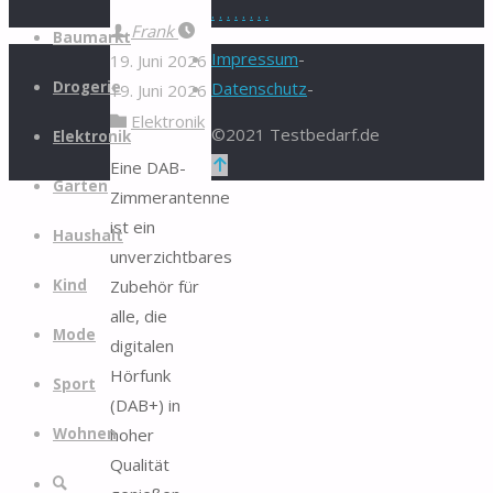
.
.
.
.
.
.
.
.
Zum
Frank
Baumarkt
Inhalt
Impressum
-
19. Juni 2026
springen
Drogerie
Datenschutz
-
19. Juni 2026
Elektronik
©2021 Testbedarf.de
Elektronik
Zurück
Eine DAB-
Garten
nach
Zimmerantenne
oben
ist ein
Haushalt
unverzichtbares
Zubehör für
Kind
alle, die
Mode
digitalen
Hörfunk
Sport
(DAB+) in
hoher
Wohnen
Qualität
Suche