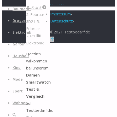
.
.
.
.
.
.
.
.
Zum
Frank
Baumarkt
Inhalt
Impressum
-
5. Februar
springen
Drogerie
Datenschutz
-
2021
5.
Februar
©2021 Testbedarf.de
Elektronik
2021
Zurück
Elektronik
Garten
nach
oben
Herzlich
Haushalt
willkommen
bei unserem
Kind
Damen
Mode
Smartwatch
Test &
Sport
Vergleich
auf
Wohnen
Testbedarf.de.
Suche