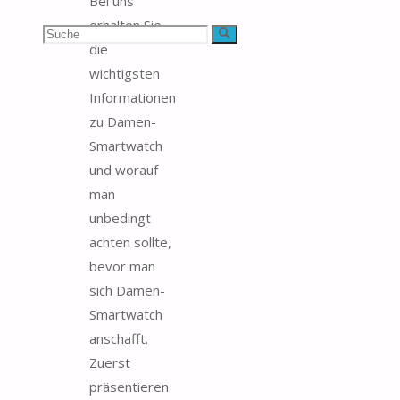
Bei uns
erhalten Sie
Suchen
Suche
die
nach:
wichtigsten
Informationen
zu Damen-
Smartwatch
und worauf
man
unbedingt
achten sollte,
bevor man
sich Damen-
Smartwatch
anschafft.
Zuerst
präsentieren