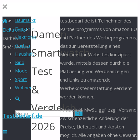
Baumarkt
Start
testbedarf.de ist Teilnehmer des
Drogerie
Partnerprogramms von Amazon EU
Elektronik
Damen
Elektronik
und Partner des Werbeprogramms,
Damen
Garten
das zur Bereitstellung eines
Smartwatch
Smartwatch
Haushalt
Mediums für Websites konzipiert
Kind
wurde, mittels dessen durch die
Test
Mode
Platzierung von Werbeanzeigen
Sport
und Links zu amazon.de
&
Wohnen
Werbekostenerstattung verdient
werden können.
Suche
Vergleich
Preise inkl. MwSt. ggf. zzgl. Versand.
Suchen
Suche
Testbedarf.de
Zwischenzeitliche Änderung der
2026
Preise, Lieferzeit und -kosten
nach:
möglich. Alle Angaben ohne Gewähr.