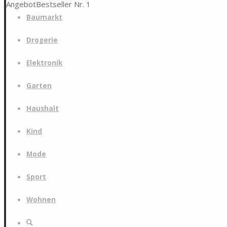
Angebot
Bestseller Nr. 1
Zum
Baumarkt
Inhalt
springen
Drogerie
Elektronik
Garten
Haushalt
Kind
Mode
Sport
Wohnen
Suche