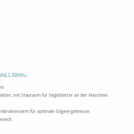
ng | 50mm...
es
tter, mit Stauraum für Sägeblätter an der Maschine.
vibrationsarm für optimale Sägeergebnisse.
ereich.