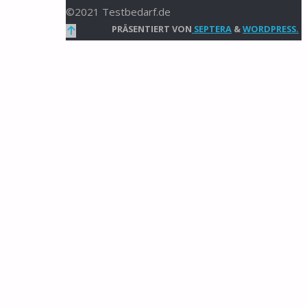
©2021 Testbedarf.de
Zurück
PRÄSENTIERT VON
SEPTERA
&
WORDPRESS.
nach
oben