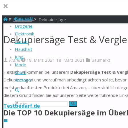
Baumarkt
Start
Baumarkt
Dekupiersäge
Drogerie
Elektronik
Dekupiersäge Test & Vergle
Garten
Haushalt
Kind
Frank
18. März 2021
18. März 2021
Baumarkt
Mode
Herzlich willkommen bei unserem
Dekupiersäge Test & Vergl
Sport
Dekupiersägen und worauf man unbedingt achten sollte, bevor 
Wohnen
meistverkauftesten Produkte bei Amazon, – übersichtlich darg
Suche
diesem Grund finden Sie auf unserer Seite weiterführende Link
Suchen
Suche
Testbedarf.de
Die TOP 10 Dekupiersäge im Über
nach: