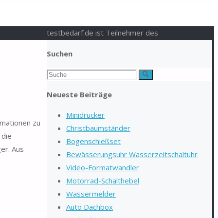
testbedarf.de ist Teilnehmer des
Suchen
Suchen
Suche
nach:
Neueste Beiträge
Minidrucker
rmationen zu
Christbaumständer
 die
Bogenschießset
er. Aus
Bewässerungsuhr Wasserzeitschaltuhr
Video-Formatwandler
Motorrad-Schalthebel
Wassermelder
Auto Dachbox