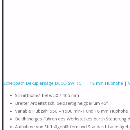
Scheppach Dekupiersäge DECO SWITCH | 18 mm Hubhöhe | Var
Schnitthöhe/-tiefe: 50 / 405 mm
Breiter Arbeitstisch, beidseitig neigbar um 45°
Variable Hubzahl 550 – 1500 min-1 und 18 mm Hubhöhe
Beidhändiges Führen des Werkstückes durch Steuerung d
Aufnahme von Stiftsägeblättern und Standard-Laubsägebl