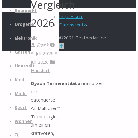
Vergleich
.
.
.
.
.
.
.
.
Zum
Baumarkt
Inhalt
Impressum
-
2026
springen
Drogerie
Datenschutz
-
©2021 Testbedarf.de
Elektronik
Frank
Zurück
Garten
8. Juli 2026
8.
nach
Juli 2026
oben
Haushalt
Haushalt
Kind
Dyson Turmventilatoren
nutzen
die
Mode
patentierte
Sport
Air Multiplier™-
Technologie,
Wohnen
um einen
kraftvollen,
Suche