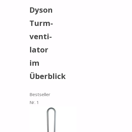
Dyson
Turm­
ven­ti­
la­to­r
im
Überblick
Bestseller
Nr. 1