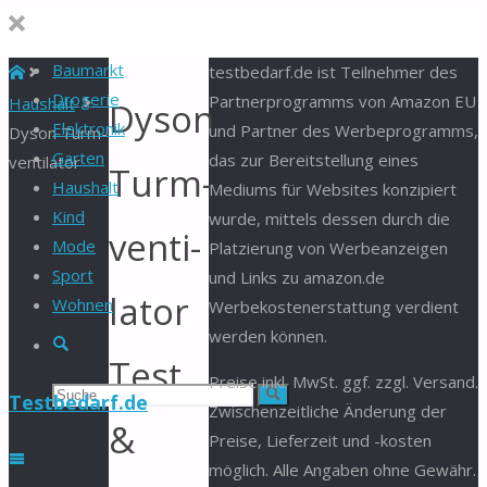
Baumarkt
Start
testbedarf.de ist Teilnehmer des
Drogerie
Partnerprogramms von Amazon EU
Haushalt
Dyson
Elektronik
und Partner des Werbeprogramms,
Dyson Turm­
Garten
das zur Bereitstellung eines
ven­ti­la­to­r
Turm­
Haushalt
Mediums für Websites konzipiert
Kind
wurde, mittels dessen durch die
ven­ti­
Mode
Platzierung von Werbeanzeigen
Sport
und Links zu amazon.de
la­to­r
Wohnen
Werbekostenerstattung verdient
werden können.
Suche
Test
Preise inkl. MwSt. ggf. zzgl. Versand.
Suchen
Suche
Testbedarf.de
Zwischenzeitliche Änderung der
&
Preise, Lieferzeit und -kosten
nach:
möglich. Alle Angaben ohne Gewähr.