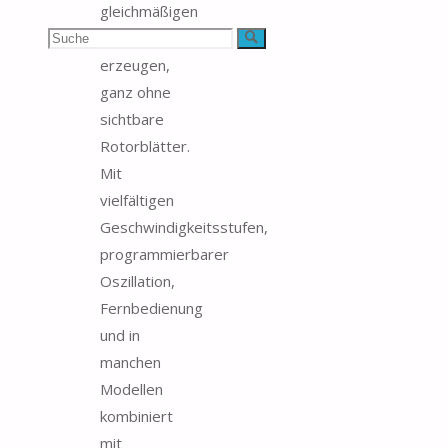
gleichmäßigen
Suchen
Luftstrom zu
Suche
erzeugen,
nach:
ganz ohne
sichtbare
Rotorblätter.
Mit
vielfältigen
Geschwindigkeitsstufen,
programmierbarer
Oszillation,
Fernbedienung
und in
manchen
Modellen
kombiniert
mit