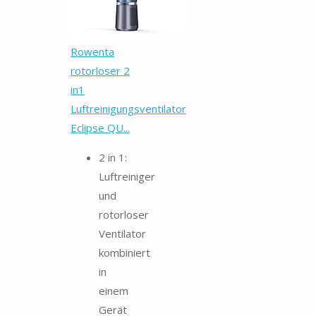
Rowenta
rotorloser 2
in1
Luftreinigungsventilator
Eclipse QU...
2 in 1:
Luftreiniger
und
rotorloser
Ventilator
kombiniert
in
einem
Gerät