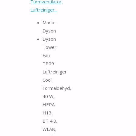
Turmventilator,
Luftreiniger...
Marke:
Dyson
Dyson
Tower
Fan
TP09
Luftreiniger
Cool
Formaldehyd,
40 W,
HEPA
H13,
BT 4.0,
WLAN,