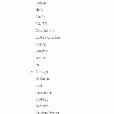
von 48
dBA,
Stufe
10, 75-
Oszillation,
Luftzirkulation
4 m/s,
Räume
bis 35
m...
Design:
einfache
und
moderne
Optik, ,
breiter
Boden/fester