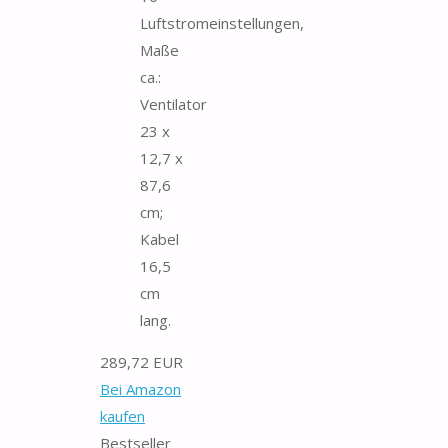
Luftstromeinstellungen,
Maße
ca.:
Ventilator
23 x
12,7 x
87,6
cm;
Kabel
16,5
cm
lang.
289,72 EUR
Bei Amazon
kaufen
Bestseller