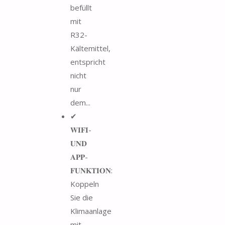
befüllt
mit
R32-
Kältemittel,
entspricht
nicht
nur
dem...
✔
𝐖𝐈𝐅𝐈-
𝐔𝐍𝐃
𝐀𝐏𝐏-
𝐅𝐔𝐍𝐊𝐓𝐈𝐎𝐍:
Koppeln
Sie die
Klimaanlage
mit