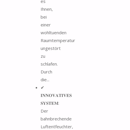
es
Ihnen,
bei
einer
wohltuenden
Raumtemperatur
ungestört
zu
schlafen.
Durch
die...
✔
𝐈𝐍𝐍𝐎𝐕𝐀𝐓𝐈𝐕𝐄𝐒
𝐒𝐘𝐒𝐓𝐄𝐌:
Der
bahnbrechende
Luftentfeuchter,