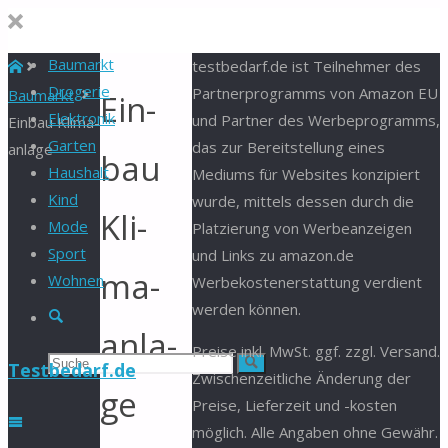
Baumarkt
Start
testbedarf.de ist Teilnehmer des
Drogerie
Partnerprogramms von Amazon EU
Baumarkt
Ein­
Elektronik
und Partner des Werbeprogramms,
Ein­bau ​Kli­ma­
Garten
das zur Bereitstellung eines
an­la­ge
bau ​
Haushalt
Mediums für Websites konzipiert
Kind
wurde, mittels dessen durch die
Kli­
Mode
Platzierung von Werbeanzeigen
Sport
und Links zu amazon.de
ma­
Wohnen
Werbekostenerstattung verdient
werden können.
Suche
an­la­
Preise inkl. MwSt. ggf. zzgl. Versand.
Suchen
Suche
Testbedarf.de
Zwischenzeitliche Änderung der
ge
Preise, Lieferzeit und -kosten
nach:
möglich. Alle Angaben ohne Gewähr.