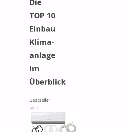
Die
TOP 10
Ein­bau
​Kli­ma­
an­la­ge
im
Überblick
Bestseller
Nr. 1