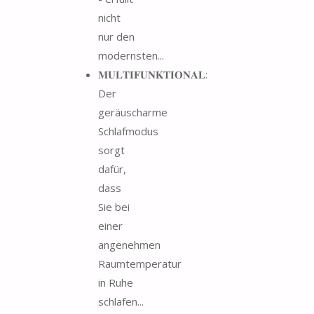
nicht
nur den
modernsten...
𝐌𝐔𝐋𝐓𝐈𝐅𝐔𝐍𝐊𝐓𝐈𝐎𝐍𝐀𝐋:
Der
geräuscharme
Schlafmodus
sorgt
dafür,
dass
Sie bei
einer
angenehmen
Raumtemperatur
in Ruhe
schlafen...