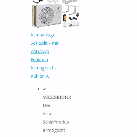
Klimaanlage
Set Split - mit
WiFi/App
Funktion
Klimagerät -
Kühlen A...
✔
𝐕𝐈𝐄𝐋𝐒𝐄𝐈𝐓𝐈𝐆:
Der
leise
Schlafmodus
ermöglicht