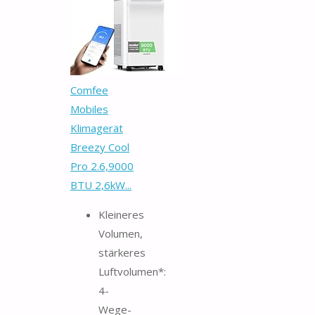
Comfee
Mobiles
Klimagerät
Breezy Cool
Pro 2.6,9000
BTU 2,6kW...
Kleineres
Volumen,
stärkeres
Luftvolumen*:
4-
Wege-