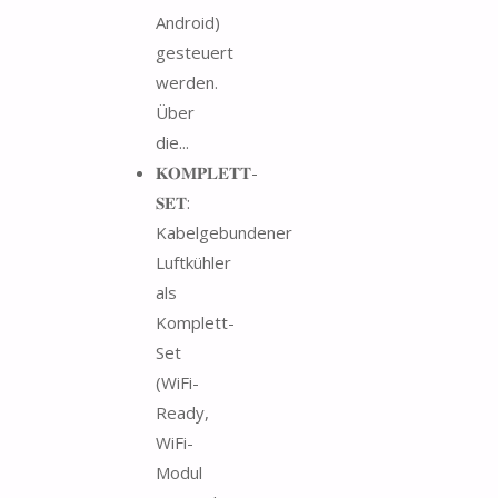
Android)
gesteuert
werden.
Über
die...
𝐊𝐎𝐌𝐏𝐋𝐄𝐓𝐓-
𝐒𝐄𝐓:
Kabelgebundener
Luftkühler
als
Komplett-
Set
(WiFi-
Ready,
WiFi-
Modul