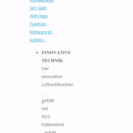
Set Split,
WiFi/App
Funktion
Klimagerät,
Kühlen...
𝐈𝐍𝐍𝐎𝐕𝐀𝐓𝐈𝐕𝐄
𝐓𝐄𝐂𝐇𝐍𝐈𝐊:
Der
innovative
Luftentfeuchter
-
gefüllt
mit
R32-
Kältemittel
- erfüllt