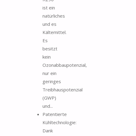
ist ein
natürliches
und es
Kältemittel.
Es
besitzt
kein
Ozonabbaupotenzial,
nur ein
geringes
Treibhauspotenzial
(GWP)
und...
Patentierte
Kühltechnologie:
Dank