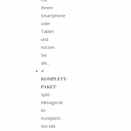
Ihrem
Smartphone
oder
Tablet
und
nutzen
Sie
die...
✔
𝐊𝐎𝐌𝐏𝐋𝐄𝐓𝐓-
𝐏𝐀𝐊𝐄𝐓:
Split-
Klimagerät
im
Komplett-
Set inkl.