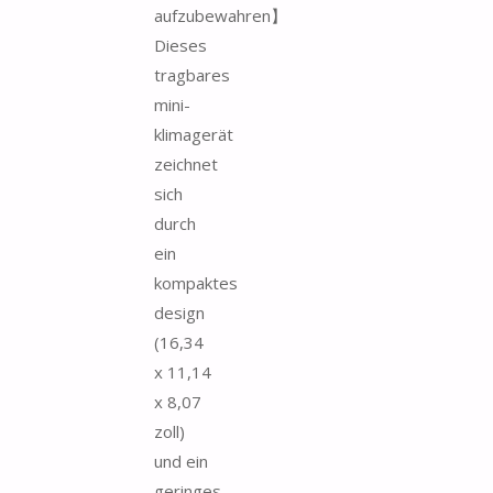
aufzubewahren】
Dieses
tragbares
mini-
klimagerät
zeichnet
sich
durch
ein
kompaktes
design
(16,34
x 11,14
x 8,07
zoll)
und ein
geringes