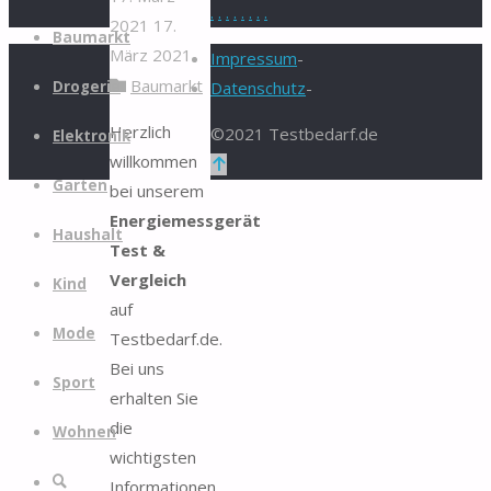
.
.
.
.
.
.
.
.
2021
17.
Zum
Baumarkt
März 2021
Inhalt
Impressum
-
Baumarkt
springen
Drogerie
Datenschutz
-
Herzlich
©2021 Testbedarf.de
Elektronik
willkommen
Zurück
Garten
bei unserem
nach
Energiemessgerät
oben
Haushalt
Test &
Vergleich
Kind
auf
Mode
Testbedarf.de.
Bei uns
Sport
erhalten Sie
die
Wohnen
wichtigsten
Suche
Informationen