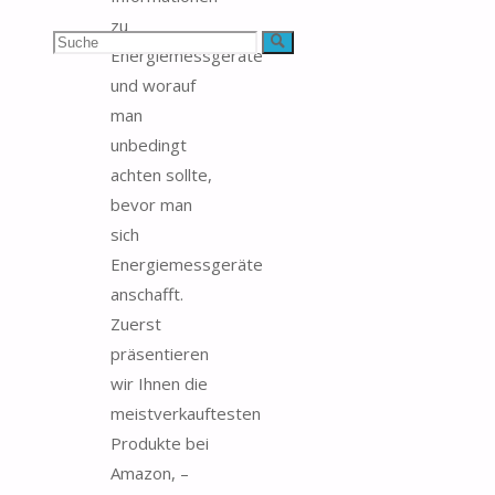
zu
Suchen
Suche
Energiemessgeräte
und worauf
nach:
man
unbedingt
achten sollte,
bevor man
sich
Energiemessgeräte
anschafft.
Zuerst
präsentieren
wir Ihnen die
meistverkauftesten
Produkte bei
Amazon, –