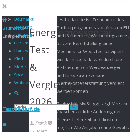
Baumarkt
Start
testbedarf.de ist Teilnehmer des
Drogerie
Partnerprogramms von Amazon EU
Baumarkt
Energiemessgerät
Elektronik
und Partner des Werbeprogramms,
Energiemessgerät
Garten
das zur Bereitstellung eines
Test
Haushalt
Mediums für Websites konzipiert
Kind
wurde, mittels dessen durch die
&
Mode
Platzierung von Werbeanzeigen
Sport
und Links zu amazon.de
Vergleich
Wohnen
Werbekostenerstattung verdient
werden können.
Suche
2026
Preise inkl. MwSt. ggf. zzgl. Versand.
Suchen
Suche
Testbedarf.de
Zwischenzeitliche Änderung der
Preise, Lieferzeit und -kosten
nach:
Frank
möglich. Alle Angaben ohne Gewähr.
17. März