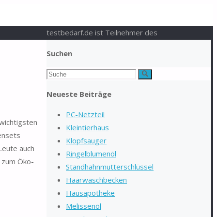
testbedarf.de ist Teilnehmer des
Suchen
Suchen
Suche
nach:
Neueste Beiträge
PC-Netzteil
 wichtigsten
Kleintierhaus
ensets
Klopfsauger
 Leute auch
Ringelblumenöl
. zum Öko-
Standhahnmutterschlüssel
Haarwaschbecken
Hausapotheke
Melissenöl