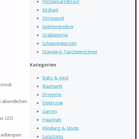
Pistolenarmbrust
Sitzbad
Zitronenöl
Splintentreiber
Grablaterne
Schwimmkerzen
Standard-Taschenrechner
Kategorien
Baby & Kind
htmodi
Baumarkt
Drogerie
i abendlichen
Elektronik
Garten
das LED
Haushalt
Kleidung & Mode
rradlampen
Sonstiges