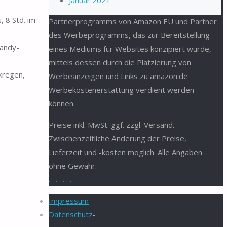
Januar 2021
 8 Std. im
Partnerprogramms von Amazon EU und Partner
des Werbeprogramms, das zur Bereitstellung
Handy-
eines Mediums für Websites konzipiert wurde,
mittels dessen durch die Platzierung von
kregen,
Werbeanzeigen und Links zu amazon.de
Werbekostenerstattung verdient werden
können.
Preise inkl. MwSt. ggf. zzgl. Versand.
Zwischenzeitliche Änderung der Preise,
Lieferzeit und -kosten möglich. Alle Angaben
ohne Gewähr.
.
.
.
.
.
.
.
.
Impressum
-
Datenschutz
-