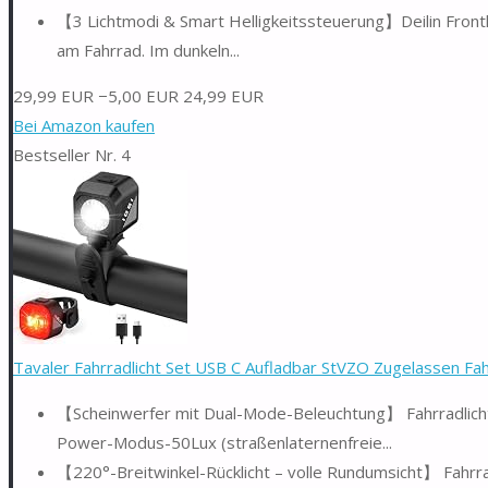
【3 Lichtmodi & Smart Helligkeitssteuerung】Deilin Frontlic
am Fahrrad. Im dunkeln...
29,99 EUR
−5,00 EUR
24,99 EUR
Bei Amazon kaufen
Bestseller Nr. 4
Tavaler Fahrradlicht Set USB C Aufladbar StVZO Zugelassen Fah
【Scheinwerfer mit Dual-Mode-Beleuchtung】 Fahrradlicht V
Power-Modus-50Lux (straßenlaternenfreie...
【220°-Breitwinkel-Rücklicht – volle Rundumsicht】 Fahrrad