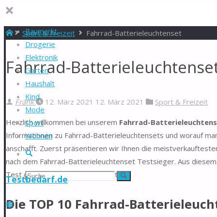
Baumarkt
Start
Sport & Freizeit
Fahrrad-Batterieleuchtenset
Drogerie
Elektronik
Fahrrad-Batterieleuchtenset
Garten
Haushalt
Kind
Frank
12. März 2021
12. März 2021
Sport & Freizeit
Mode
Herzlich willkommen bei unserem
Fahrrad-Batterieleuchtens
Sport
Informationen zu Fahrrad-Batterieleuchtensets und worauf man
Wohnen
anschafft. Zuerst präsentieren wir Ihnen die meistverkaufteste
Suche
nach dem Fahrrad-Batterieleuchtenset Testsieger. Aus diesem G
Test oder zur Stiftung Warentest.
Suchen
Suche
Testbedarf.de
nach:
Die TOP 10 Fahrrad-Batterieleuch