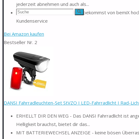
jederzeit abnehmen und auch als...
Suchen
Kundenorientierter Service: Du bekommst von bemiX hoc
Suche
Kundenservice
nach:
Bei Amazon kaufen
Bestseller Nr. 2
DANSI Fahrradleuchten-Set StVZO I LED-Fahrradlicht I Rad-Licht 
ERHELLT DIR DEN WEG - Das DANSI Fahrradlicht ist angen
Helligkeit brauchst, bietet dir das...
MIT BATTERIEWECHSEL ANZEIGE - keine bösen Überraschung