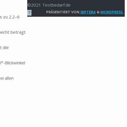
©2021 Testbedarf.de
Zurück
PRÄSENTIERT VON
SEPTERA
&
WORDPRESS.
s zu 2.2–6
nach
oben
ewicht beträgt
t die
°-Blickwinkel
i allen