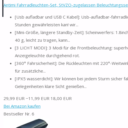
Antimi Fahrradleuchten-Set, StVZO-zugelassen Beleuchtungsset
[Usb aufladbar und USB C Kabel]: Usb-aufladbar-fahrradli
Stunden gewährleisten kan! wir...
[Mini-Größe, längere Standby-Zeit]: Scheinwerfers: 1.8inc
40 g, leicht zu tragen, kann...
[3 LICHT MODI]: 3 Modi für die Frontbeleuchtung: superhell
Anzeigeleuchte durchgehend rot.
[360° Fahrsicherheit]: Die Rückleuchten mit 220°-Weitwin
für zusätzliche...
[IPX5 wasserdicht]: Wir können bei jedem Sturm sicher fa
Gelegenheiten klare Sicht genießen...
29,99 EUR
−11,99 EUR
18,00 EUR
Bei Amazon kaufen
Bestseller Nr. 6