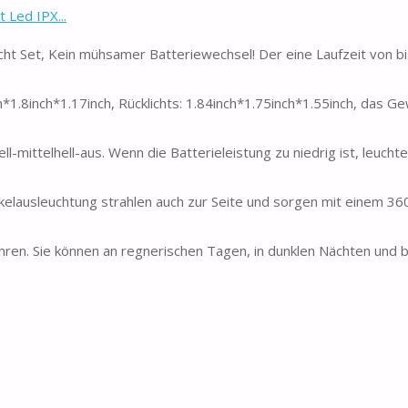
 Led IPX...
cht Set, Kein mühsamer Batteriewechsel! Der eine Laufzeit von bi
h*1.8inch*1.17inch, Rücklichts: 1.84inch*1.75inch*1.55inch, das G
-mittelhell-aus. Wenn die Batterieleistung zu niedrig ist, leuchte
kelausleuchtung strahlen auch zur Seite und sorgen mit einem 360
hren. Sie können an regnerischen Tagen, in dunklen Nächten und be