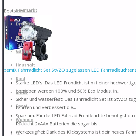
Zum
Bestseller Nr. 1
Baumarkt
Inhalt
springen
Drogerie
Elektronik
Garten
Haushalt
bemiX Fahrradlicht Set StVZO zugelassen LED Fahrradleuchtense
Kind
Starke LED´s: Das LED Frontlicht ist mit einer hochwert
betrieben werden 100% und 50% Eco Modus. In...
Mode
Sicher und wasserfest: Das Fahrradlicht Set ist StVZO zug
Sport
Fahrten und verbessert die...
Sparsam: Für die LED Fahrrad Frontleuchte benötigst du 
Wohnen
Rücklicht 2xAAA Batterien die sogar bis...
Werkzeugfrei: Dank des Klicksystems ist dein neues Fahr
Suche