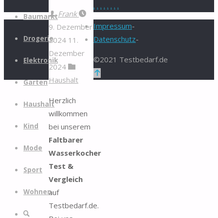
.
.
.
.
.
.
.
.
Zum
Frank
Baumarkt
Inhalt
Impressum
-
9. Dezember
springen
Drogerie
Datenschutz
-
2024
11.
Dezember
©2021 Testbedarf.de
Elektronik
2024
Zurück
Haushalt
Garten
nach
oben
Herzlich
Haushalt
willkommen
bei unserem
Kind
Faltbarer
Mode
Wasserkocher
Test &
Sport
Vergleich
auf
Wohnen
Testbedarf.de.
Suche