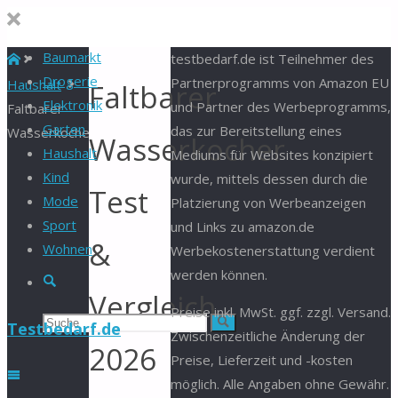
Baumarkt
Start
testbedarf.de ist Teilnehmer des
Drogerie
Partnerprogramms von Amazon EU
Haushalt
Faltbarer
Elektronik
und Partner des Werbeprogramms,
Faltbarer
Garten
das zur Bereitstellung eines
Wasserkocher
Wasserkocher
Haushalt
Mediums für Websites konzipiert
Kind
wurde, mittels dessen durch die
Test
Mode
Platzierung von Werbeanzeigen
Sport
und Links zu amazon.de
&
Wohnen
Werbekostenerstattung verdient
werden können.
Suche
Vergleich
Preise inkl. MwSt. ggf. zzgl. Versand.
Suchen
Suche
Testbedarf.de
Zwischenzeitliche Änderung der
2026
Preise, Lieferzeit und -kosten
nach:
möglich. Alle Angaben ohne Gewähr.