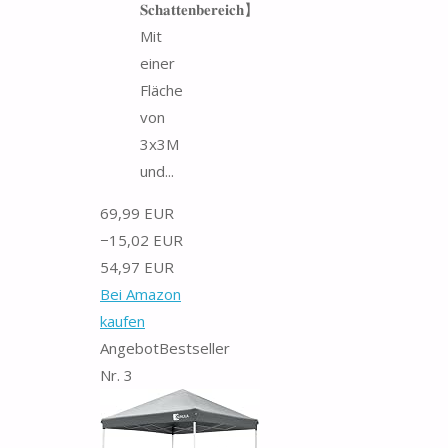
𝐒𝐜𝐡𝐚𝐭𝐭𝐞𝐧𝐛𝐞𝐫𝐞𝐢𝐜𝐡】
Mit
einer
Fläche
von
3x3M
und...
69,99 EUR
−15,02 EUR
54,97 EUR
Bei Amazon
kaufen
Angebot
Bestseller
Nr. 3