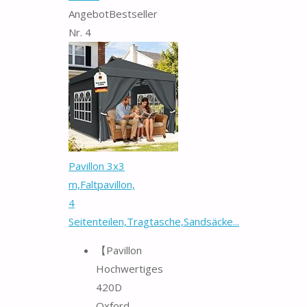
Angebot
Bestseller
Nr. 4
Pavillon 3x3
m,Faltpavillon,
4
Seitenteilen,Tragtasche,Sandsäcke...
【Pavillon
Hochwertiges
420D
Oxford-