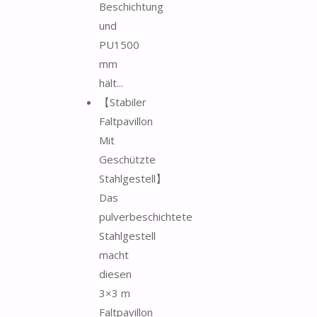
Beschichtung
und
PU1500
mm
hält...
【Stabiler
Faltpavillon
Mit
Geschützte
Stahlgestell】
Das
pulverbeschichtete
Stahlgestell
macht
diesen
3×3 m
Faltpavillon