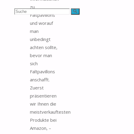
zu
Suchen
Suche
Faltpavillons
und worauf
nach:
man
unbedingt
achten sollte,
bevor man
sich
Faltpavillons
anschafft.
Zuerst
präsentieren
wir Ihnen die
meistverkauftesten
Produkte bei
Amazon, –