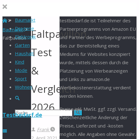
Baumarkt
Start
testbedarf.de ist Teilnehmer des
Drogerie
Partnerprogramms von Amazon EU
Baumarkt
Faltpavillon
Elektronik
und Partner des Werbeprogramms,
Faltpavillon
Garten
das zur Bereitstellung eines
Test
Haushalt
Mediums für Websites konzipiert
Kind
wurde, mittels dessen durch die
&
Mode
Platzierung von Werbeanzeigen
Sport
und Links zu amazon.de
Vergleich
Wohnen
Werbekostenerstattung verdient
werden können.
Suche
2026
Preise inkl. MwSt. ggf. zzgl. Versand.
Suchen
Suche
Testbedarf.de
Zwischenzeitliche Änderung der
Preise, Lieferzeit und -kosten
nach:
Frank
möglich. Alle Angaben ohne Gewähr.
2. April 2021