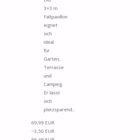
3×3 m
Faltpavillon
eignet
sich
ideal
für
Garten,
Terrasse
und
Camping.
Er lässt
sich
platzsparend...
69,99 EUR
−3,50 EUR
66,49 EUR