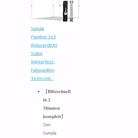
Sunula
Pavillon 3x3
Wasserdicht
Stabil
Winterfest,
Faltpavillon
3x3m mit...
【𝐁𝐥𝐢𝐭𝐳𝐬𝐜𝐡𝐧𝐞𝐥𝐥
𝐢𝐧 𝟐
𝐌𝐢𝐧𝐮𝐭𝐞𝐧
𝐤𝐨𝐦𝐩𝐥𝐞𝐭𝐭】
Der
Sunula