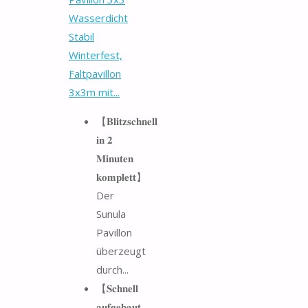
Wasserdicht
Stabil
Winterfest,
Faltpavillon
3x3m mit...
【𝐁𝐥𝐢𝐭𝐳𝐬𝐜𝐡𝐧𝐞𝐥𝐥
𝐢𝐧 𝟐
𝐌𝐢𝐧𝐮𝐭𝐞𝐧
𝐤𝐨𝐦𝐩𝐥𝐞𝐭𝐭】
Der
Sunula
Pavillon
überzeugt
durch...
【𝐒𝐜𝐡𝐧𝐞𝐥𝐥
𝐚𝐮𝐟𝐠𝐞𝐛𝐚𝐮𝐭