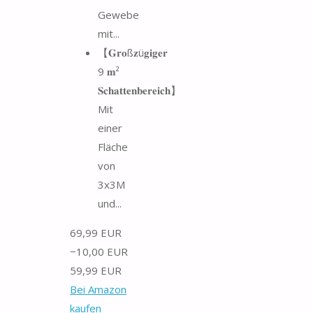
Gewebe
mit...
【𝐆𝐫𝐨ß𝐳ü𝐠𝐢𝐠𝐞𝐫
9 𝐦²
𝐒𝐜𝐡𝐚𝐭𝐭𝐞𝐧𝐛𝐞𝐫𝐞𝐢𝐜𝐡】
Mit
einer
Fläche
von
3x3M
und...
69,99 EUR
−10,00 EUR
59,99 EUR
Bei Amazon
kaufen