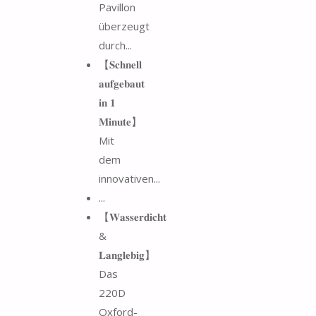
Pavillon
überzeugt
durch...
【𝐒𝐜𝐡𝐧𝐞𝐥𝐥
𝐚𝐮𝐟𝐠𝐞𝐛𝐚𝐮𝐭
𝐢𝐧 𝟏
𝐌𝐢𝐧𝐮𝐭𝐞】
Mit
dem
innovativen...
...
【𝐖𝐚𝐬𝐬𝐞𝐫𝐝𝐢𝐜𝐡𝐭
&
𝐋𝐚𝐧𝐠𝐥𝐞𝐛𝐢𝐠】
Das
220D
Oxford-