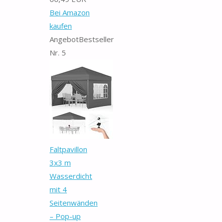
Bei Amazon
kaufen
Angebot
Bestseller
Nr. 5
Faltpavillon
3x3 m
Wasserdicht
mit 4
Seitenwänden
– Pop-up