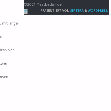
©2021 Testbedarf.de
Zurück
PRÄSENTIERT VON
SEPTERA
&
WORDPRESS.
nach
, mit langer
oben
in
lzahl von
zwei
emsen