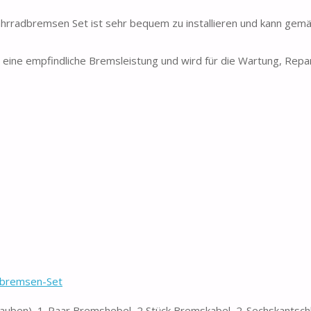
hrradbremsen Set ist sehr bequem zu installieren und kann gem
ne empfindliche Bremsleistung und wird für die Wartung, Repar
dbremsen-Set
rauben), 1-Paar Bremshebel, 2 Stück Bremskabel, 2-Sechskantschlü