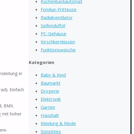
Kuchenbackautomat
Fondue-Fritteuse
Radialventilator
Seifenduftöl
PC-Gehäuse
Kirschkernkissen
Funktionswäsche
Kategorien
sleitung in
Baby & Kind
Baumarkt
ad). Einfach
Drogerie
Elektronik
d, BMX.
Garten
g mit hoher
Haushalt
Kleidung & Mode
mmi-
Sonstiges