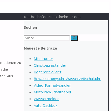
testbedarf.de ist Teilnehmer des
Suchen
Suchen
Suche
nach:
Neueste Beiträge
Minidrucker
ormationen zu
Christbaumständer
n die
Bogenschießset
ger. Aus
Bewässerungsuhr Wasserzeitschaltuhr
Video-Formatwandler
Motorrad-Schalthebel
Wassermelder
Auto Dachbox