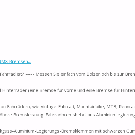
BMX Bremsen...
Fahrrad ist? ----- Messen Sie einfach vom Bolzenloch bis zur Brem
 Hinterräder (eine Bremse für vorne und eine Bremse für Hinterr
 von Fahrrädern, wie Vintage-Fahrrad, Mountainbike, MTB, Rennra
höhere Bremsleistung. Fahrradbremshebel aus Aluminiumlegierun
uckguss-Aluminium-Legierungs-Bremsklemmen mit schwarzen Gu