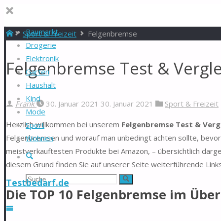
Baumarkt
Start
Sport & Freizeit
Felgenbremse
Drogerie
Elektronik
Felgenbremse Test & Vergle
Garten
Haushalt
Kind
Frank
30. Januar 2021
30. Januar 2021
Sport & Freizeit
Mode
Herzlich willkommen bei unserem
Felgenbremse Test & Verg
Sport
Felgenbremsen und worauf man unbedingt achten sollte, bevor 
Wohnen
meistverkauftesten Produkte bei Amazon, – übersichtlich darg
Suche
diesem Grund finden Sie auf unserer Seite weiterführende Link
Suchen
Suche
Testbedarf.de
Die TOP 10 Felgenbremse im Über
nach: