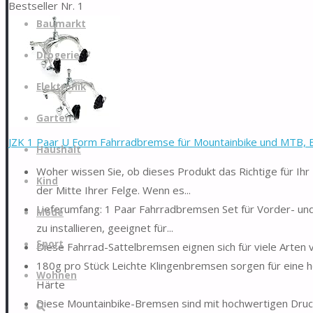
Bestseller Nr. 1
Zum
Baumarkt
Inhalt
springen
Drogerie
Elektronik
Garten
JZK 1 Paar U Form Fahrradbremse für Mountainbike und MTB, 
Haushalt
Woher wissen Sie, ob dieses Produkt das Richtige für Ihr 
Kind
der Mitte Ihrer Felge. Wenn es...
Lieferumfang: 1 Paar Fahrradbremsen Set für Vorder- und
Mode
zu installieren, geeignet für...
Sport
Diese Fahrrad-Sattelbremsen eignen sich für viele Arten
180g pro Stück Leichte Klingenbremsen sorgen für eine 
Wohnen
Härte
Diese Mountainbike-Bremsen sind mit hochwertigen Dr
Suche