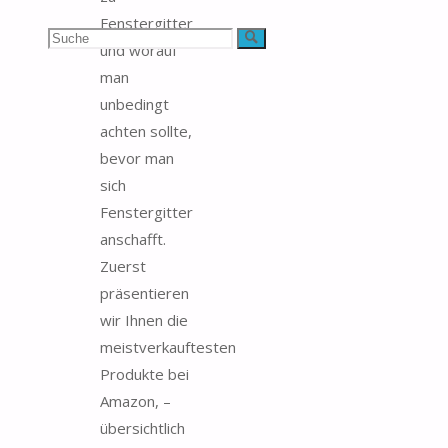
Fenstergitter
Suchen
Suche
und worauf
man
nach:
unbedingt
achten sollte,
bevor man
sich
Fenstergitter
anschafft.
Zuerst
präsentieren
wir Ihnen die
meistverkauftesten
Produkte bei
Amazon, –
übersichtlich