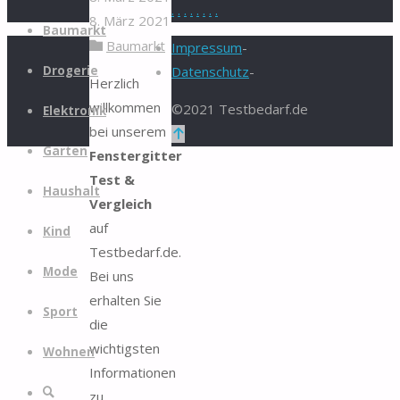
.
.
.
.
.
.
.
.
8. März 2021
Zum
Baumarkt
Baumarkt
Inhalt
Impressum
-
springen
Drogerie
Datenschutz
-
Herzlich
willkommen
©2021 Testbedarf.de
Elektronik
bei unserem
Zurück
Garten
Fenstergitter
nach
Test &
oben
Haushalt
Vergleich
auf
Kind
Testbedarf.de.
Mode
Bei uns
erhalten Sie
Sport
die
wichtigsten
Wohnen
Informationen
Suche
zu