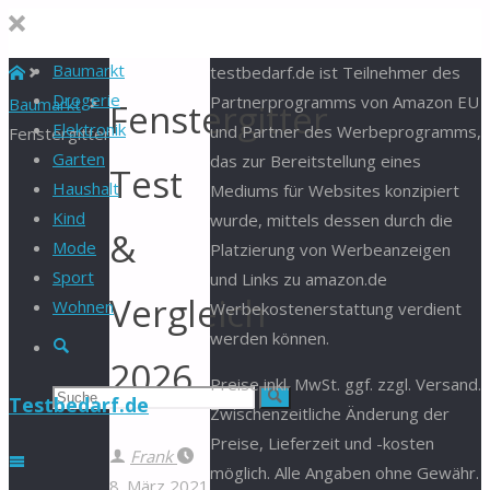
Baumarkt
Start
testbedarf.de ist Teilnehmer des
Drogerie
Partnerprogramms von Amazon EU
Baumarkt
Fenstergitter
Elektronik
und Partner des Werbeprogramms,
Fenstergitter
Garten
das zur Bereitstellung eines
Test
Haushalt
Mediums für Websites konzipiert
Kind
wurde, mittels dessen durch die
&
Mode
Platzierung von Werbeanzeigen
Sport
und Links zu amazon.de
Vergleich
Wohnen
Werbekostenerstattung verdient
werden können.
Suche
2026
Preise inkl. MwSt. ggf. zzgl. Versand.
Suchen
Suche
Testbedarf.de
Zwischenzeitliche Änderung der
Preise, Lieferzeit und -kosten
nach:
Frank
möglich. Alle Angaben ohne Gewähr.
8. März 2021