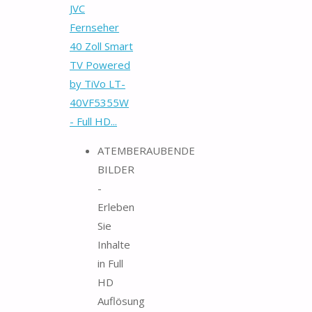
JVC
Fernseher
40 Zoll Smart
TV Powered
by TiVo LT-
40VF5355W
- Full HD...
ATEMBERAUBENDE
BILDER
-
Erleben
Sie
Inhalte
in Full
HD
Auflösung