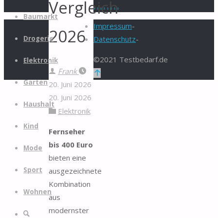
Vergleich
.
.
.
.
.
.
.
.
Zum
Baumarkt
Inhalt
Impressum
-
2026
springen
Drogerie
Datenschutz
-
©2021 Testbedarf.de
Elektronik
Frank
Zurück
Garten
20. Juni 2026
nach
20. Juni 2026
oben
Haushalt
Elektronik
Kind
Fernseher
bis 400 Euro
Mode
bieten eine
Sport
ausgezeichnete
Kombination
Wohnen
aus
modernster
Suche