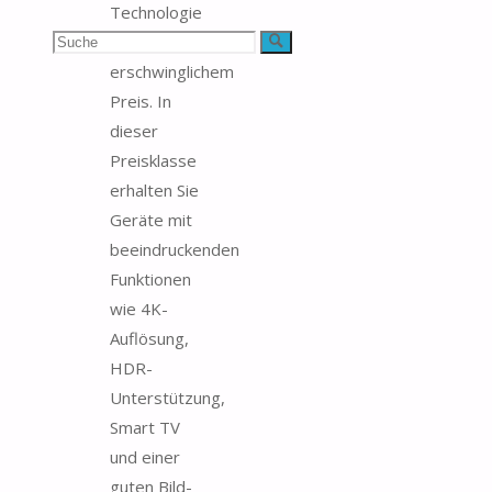
Technologie
Suchen
und
Suche
erschwinglichem
nach:
Preis. In
dieser
Preisklasse
erhalten Sie
Geräte mit
beeindruckenden
Funktionen
wie 4K-
Auflösung,
HDR-
Unterstützung,
Smart TV
und einer
guten Bild-