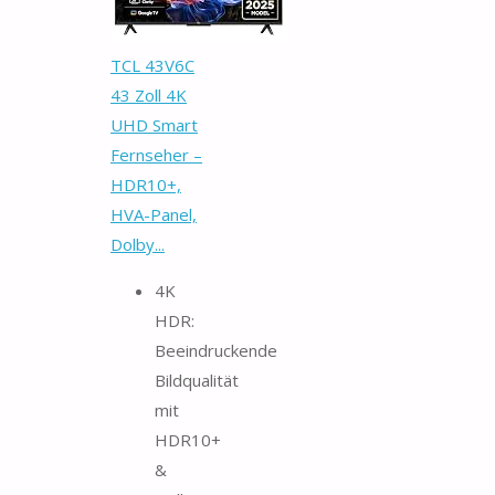
TCL 43V6C
43 Zoll 4K
UHD Smart
Fernseher –
HDR10+,
HVA-Panel,
Dolby...
4K
HDR:
Beeindruckende
Bildqualität
mit
HDR10+
&