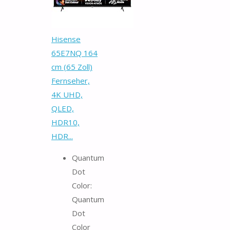
Hisense
65E7NQ 164
cm (65 Zoll)
Fernseher,
4K UHD,
QLED,
HDR10,
HDR...
Quantum
Dot
Color:
Quantum
Dot
Color