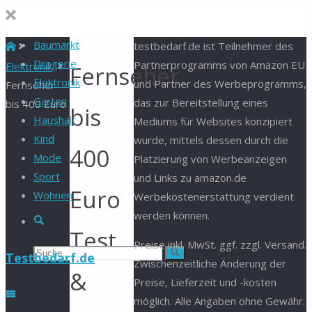
Baumarkt
Start
testbedarf.de ist Teilnehmer des
Drogerie
Partnerprogramms von Amazon EU
Elektronik
Fernseher
Elektronik
und Partner des Werbeprogramms,
Fernseher
Garten
das zur Bereitstellung eines
bis 400 Euro
bis
Haushalt
Mediums für Websites konzipiert
Kind
wurde, mittels dessen durch die
400
Mode
Platzierung von Werbeanzeigen
Sport
und Links zu amazon.de
Euro
Wohnen
Werbekostenerstattung verdient
werden können.
Suche
Test
Preise inkl. MwSt. ggf. zzgl. Versand.
Suchen
Suche
Testbedarf.de
Zwischenzeitliche Änderung der
&
Preise, Lieferzeit und -kosten
nach:
möglich. Alle Angaben ohne Gewähr.