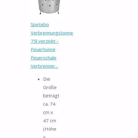
Spetebo
Verbrennungstonne
75l verzinkt -
Feuertonne
Feuerschale
Verbrenner...
Die
Größe
beträgt
ca. 74
cm x
47 cm
(Höhe
x