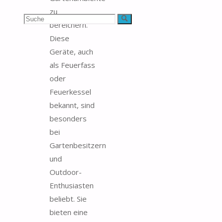
zu
Suchen
Suche
bereichern.
Diese
nach:
Geräte, auch
als Feuerfass
oder
Feuerkessel
bekannt, sind
besonders
bei
Gartenbesitzern
und
Outdoor-
Enthusiasten
beliebt. Sie
bieten eine