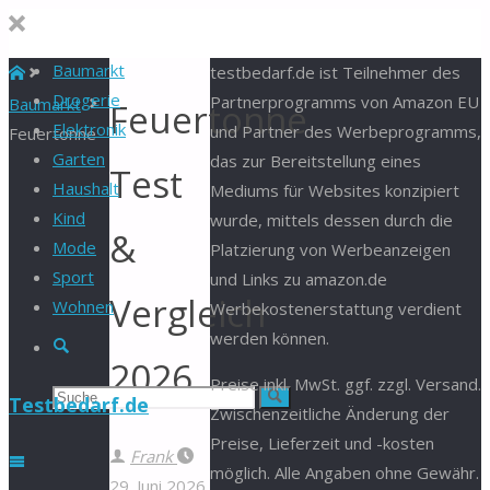
Baumarkt
Start
testbedarf.de ist Teilnehmer des
Drogerie
Partnerprogramms von Amazon EU
Baumarkt
Feuertonne
Elektronik
und Partner des Werbeprogramms,
Feuertonne
Garten
das zur Bereitstellung eines
Test
Haushalt
Mediums für Websites konzipiert
Kind
wurde, mittels dessen durch die
&
Mode
Platzierung von Werbeanzeigen
Sport
und Links zu amazon.de
Vergleich
Wohnen
Werbekostenerstattung verdient
werden können.
Suche
2026
Preise inkl. MwSt. ggf. zzgl. Versand.
Suchen
Suche
Testbedarf.de
Zwischenzeitliche Änderung der
Preise, Lieferzeit und -kosten
nach:
Frank
möglich. Alle Angaben ohne Gewähr.
29. Juni 2026