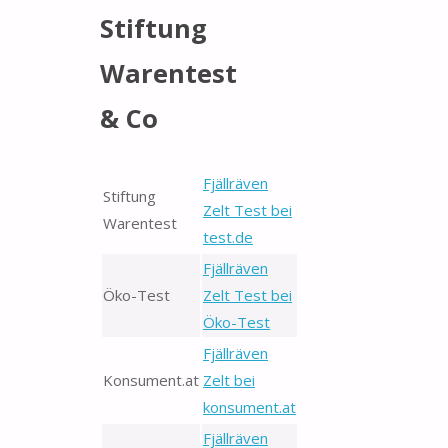
Stiftung
Warentest
& Co
Fjäll­rä­ven
Stiftung
Zelt Test bei
Warentest
test.de
Fjäll­rä­ven
Öko-Test
Zelt Test bei
Öko-Test
Fjäll­rä­ven
Konsument.at
Zelt bei
konsument.at
Fjäll­rä­ven