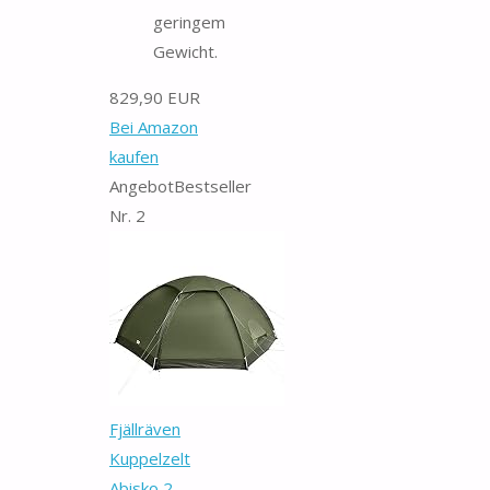
geringem
Gewicht.
829,90 EUR
Bei Amazon
kaufen
Angebot
Bestseller
Nr. 2
Fjällräven
Kuppelzelt
Abisko 2,