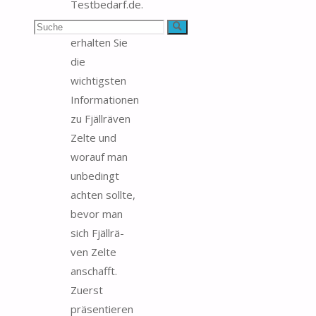
Testbedarf.de.
Bei uns
Suchen
Suche
erhalten Sie
nach:
die
wichtigsten
Informationen
zu Fjäll­rä­ven
Zelte und
worauf man
unbedingt
achten sollte,
bevor man
sich Fjäll­rä­
ven Zelte
anschafft.
Zuerst
präsentieren