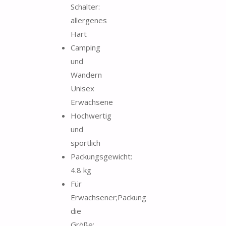
Schalter:
allergenes
Hart
Camping
und
Wandern
Unisex
Erwachsene
Hochwertig
und
sportlich
Packungsgewicht:
4.8 kg
Für
Erwachsener;Packung
die
Größe: