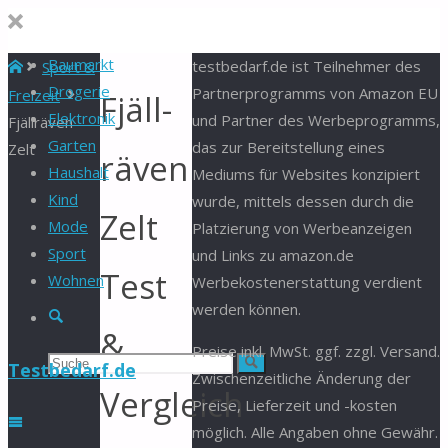
Baumarkt
Start
testbedarf.de ist Teilnehmer des
Sport &
Drogerie
Partnerprogramms von Amazon EU
Freizeit
Fjäll­
Elektronik
und Partner des Werbeprogramms,
Fjäll­rä­ven
Garten
das zur Bereitstellung eines
Zelt
rä­ven
Haushalt
Mediums für Websites konzipiert
Kind
wurde, mittels dessen durch die
Zelt
Mode
Platzierung von Werbeanzeigen
Sport
und Links zu amazon.de
Test
Wohnen
Werbekostenerstattung verdient
werden können.
Suche
&
Preise inkl. MwSt. ggf. zzgl. Versand.
Suchen
Suche
Testbedarf.de
Zwischenzeitliche Änderung der
Vergleich
Preise, Lieferzeit und -kosten
nach:
möglich. Alle Angaben ohne Gewähr.