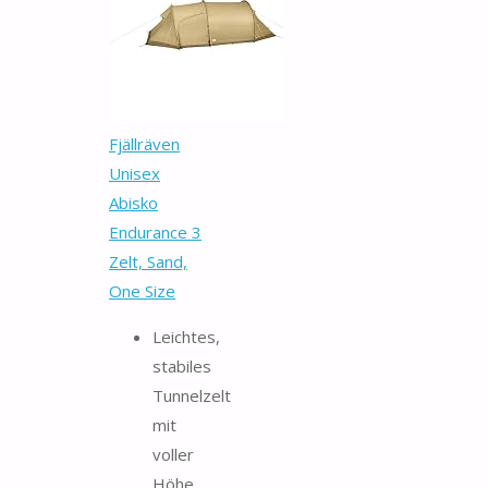
Fjällräven
Unisex
Abisko
Endurance 3
Zelt, Sand,
One Size
Leichtes,
stabiles
Tunnelzelt
mit
voller
Höhe