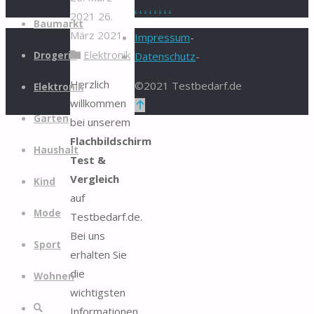
.
.
.
.
.
.
.
.
2021
26.
Zum
Baumarkt
März 2021
Inhalt
Impressum
-
Elektronik
springen
Drogerie
Datenschutz
-
Herzlich
©2021 Testbedarf.de
Elektronik
willkommen
Zurück
Garten
bei unserem
nach
Flachbildschirm
oben
Haushalt
Test &
Vergleich
Kind
auf
Mode
Testbedarf.de.
Bei uns
Sport
erhalten Sie
die
Wohnen
wichtigsten
Suche
Informationen