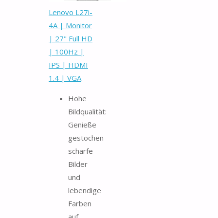
Lenovo L27i-
4A | Monitor
| 27" Full HD
| 100Hz |
IPS | HDMI
1.4 | VGA
Hohe
Bildqualität:
Genieße
gestochen
scharfe
Bilder
und
lebendige
Farben
auf