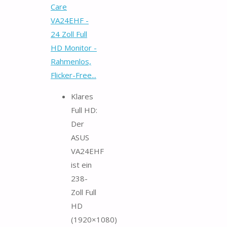
Care
VA24EHF -
24 Zoll Full
HD Monitor -
Rahmenlos,
Flicker-Free...
Klares
Full HD:
Der
ASUS
VA24EHF
ist ein
238-
Zoll Full
HD
(1920×1080)