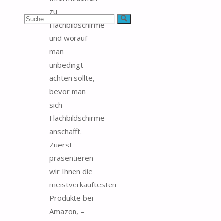
zu
Suchen
Suche
Flachbildschirme
und worauf
nach:
man
unbedingt
achten sollte,
bevor man
sich
Flachbildschirme
anschafft.
Zuerst
präsentieren
wir Ihnen die
meistverkauftesten
Produkte bei
Amazon, –