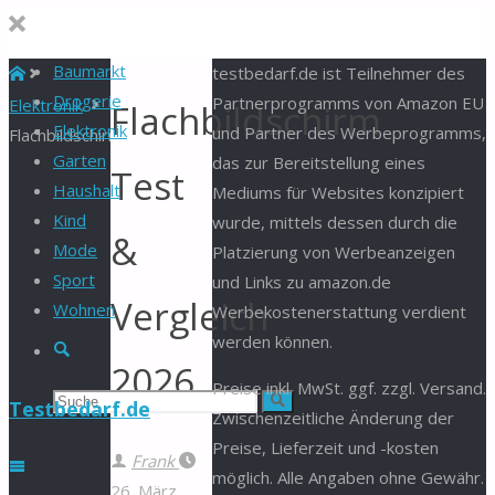
Baumarkt
Start
testbedarf.de ist Teilnehmer des
Drogerie
Partnerprogramms von Amazon EU
Elektronik
Flachbildschirm
Elektronik
und Partner des Werbeprogramms,
Flachbildschirm
Garten
das zur Bereitstellung eines
Test
Haushalt
Mediums für Websites konzipiert
Kind
wurde, mittels dessen durch die
&
Mode
Platzierung von Werbeanzeigen
Sport
und Links zu amazon.de
Vergleich
Wohnen
Werbekostenerstattung verdient
werden können.
Suche
2026
Preise inkl. MwSt. ggf. zzgl. Versand.
Suchen
Suche
Testbedarf.de
Zwischenzeitliche Änderung der
Preise, Lieferzeit und -kosten
nach:
Frank
möglich. Alle Angaben ohne Gewähr.
26. März