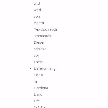
und
wird
von
einem
Textilschlauch
ummantelt.
Dieser
schützt
vor
Frost...
Lieferumfang:
1x 10
m
Gardena
Liano
Life
1/2 Zoll