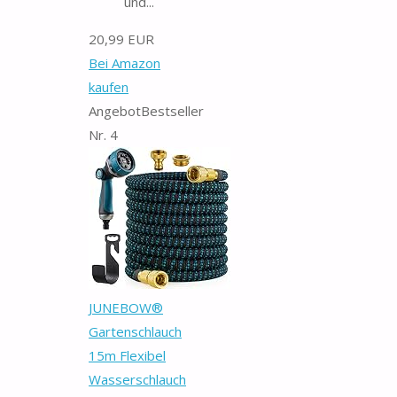
und...
20,99 EUR
Bei Amazon
kaufen
Angebot
Bestseller
Nr. 4
JUNEBOW®
Gartenschlauch
15m Flexibel
Wasserschlauch