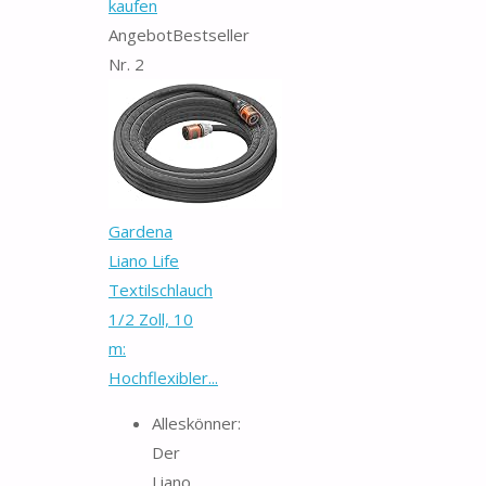
kaufen
Angebot
Bestseller
Nr. 2
Gardena
Liano Life
Textilschlauch
1/2 Zoll, 10
m:
Hochflexibler...
Alleskönner:
Der
Liano