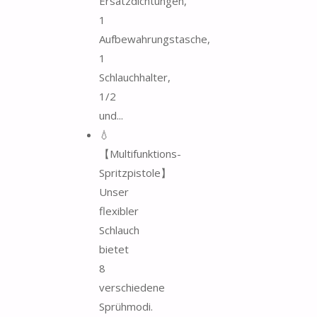
Ersatzdichtungen,
1
Aufbewahrungstasche,
1
Schlauchhalter,
1/2
und...
💧
【Multifunktions-
Spritzpistole】
Unser
flexibler
Schlauch
bietet
8
verschiedene
Sprühmodi.