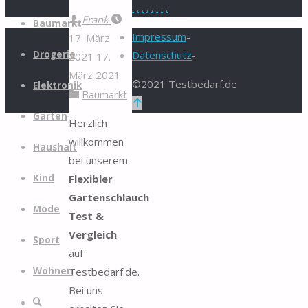
.
.
.
.
.
.
.
.
Zum
Frank
Baumarkt
Inhalt
Impressum
-
17. März
springen
Drogerie
Datenschutz
-
2021
17.
März 2021
©2021 Testbedarf.de
Elektronik
Baumarkt
Zurück
Garten
nach
Herzlich
oben
willkommen
Haushalt
bei unserem
Flexibler
Kind
Gartenschlauch
Mode
Test &
Vergleich
Sport
auf
Testbedarf.de.
Wohnen
Bei uns
Suche