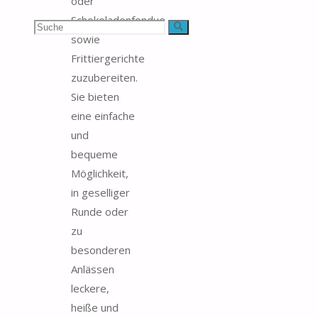
oder
Schokoladenfondue
Suchen
Suche
sowie
nach:
Frittiergerichte
zuzubereiten.
Sie bieten
eine einfache
und
bequeme
Möglichkeit,
in geselliger
Runde oder
zu
besonderen
Anlässen
leckere,
heiße und