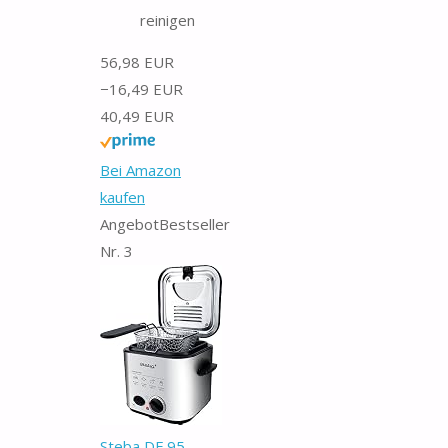
reinigen
56,98 EUR
−16,49 EUR
40,49 EUR
Bei Amazon
kaufen
Angebot
Bestseller
Nr. 3
Steba DF 95