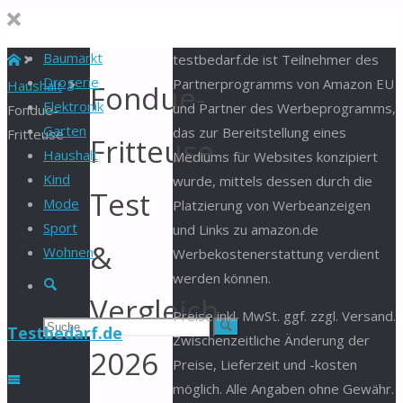
Baumarkt
Start
testbedarf.de ist Teilnehmer des
Drogerie
Partnerprogramms von Amazon EU
Haushalt
Fondue-
Elektronik
und Partner des Werbeprogramms,
Fondue-
Garten
das zur Bereitstellung eines
Fritteuse
Fritteuse
Haushalt
Mediums für Websites konzipiert
Kind
wurde, mittels dessen durch die
Test
Mode
Platzierung von Werbeanzeigen
Sport
und Links zu amazon.de
&
Wohnen
Werbekostenerstattung verdient
werden können.
Suche
Vergleich
Preise inkl. MwSt. ggf. zzgl. Versand.
Suchen
Suche
Testbedarf.de
Zwischenzeitliche Änderung der
2026
Preise, Lieferzeit und -kosten
nach:
möglich. Alle Angaben ohne Gewähr.