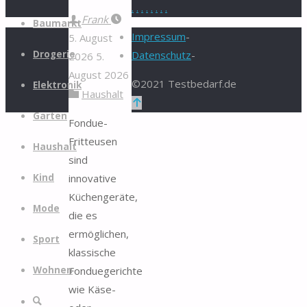
.
.
.
.
.
.
.
.
Zum
Frank
Baumarkt
Inhalt
Impressum
-
5. August
springen
Drogerie
Datenschutz
-
2026
5.
August 2026
©2021 Testbedarf.de
Elektronik
Haushalt
Zurück
Garten
nach
Fondue-
oben
Fritteusen
Haushalt
sind
innovative
Kind
Küchengeräte,
Mode
die es
ermöglichen,
Sport
klassische
Fonduegerichte
Wohnen
wie Käse-
Suche