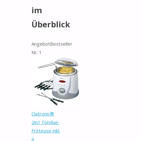
im
Überblick
Angebot
Bestseller
Nr. 1
Clatronic®
2in1 Fondue-
Fritteuse inkl.
6