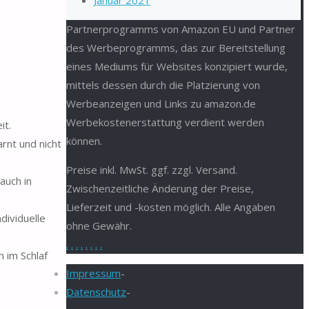
Januar 2021
Partnerprogramms von Amazon EU und Partner
des Werbeprogramms, das zur Bereitstellung
eines Mediums für Websites konzipiert wurde,
mittels dessen durch die Platzierung von
Werbeanzeigen und Links zu amazon.de
Werbekostenerstattung verdient werden
it.
können.
nt und nicht
Preise inkl. MwSt. ggf. zzgl. Versand.
auch in
Zwischenzeitliche Änderung der Preise,
Lieferzeit und -kosten möglich. Alle Angaben
dividuelle
ohne Gewähr.
.
.
.
.
.
.
.
.
 im Schlaf
Impressum
-
Datenschutz
-