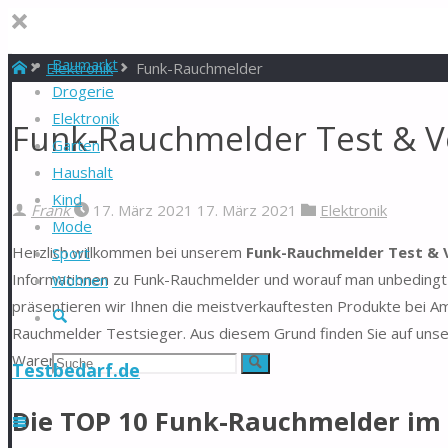
Baumarkt
Start
Elektronik
Funk-Rauchmelder
Drogerie
Elektronik
Funk-Rauchmelder Test & V
Garten
Haushalt
Kind
Frank
17. März 2021
17. März 2021
Elektronik
Mode
Herzlich willkommen bei unserem
Funk-Rauchmelder Test & 
Sport
Informationen zu Funk-Rauchmelder und worauf man unbedingt a
Wohnen
präsentieren wir Ihnen die meistverkauftesten Produkte bei Am
Suche
Rauchmelder Testsieger. Aus diesem Grund finden Sie auf unser
Warentest.
Suchen
Suche
Testbedarf.de
nach:
Die TOP 10 Funk-Rauchmelder im 