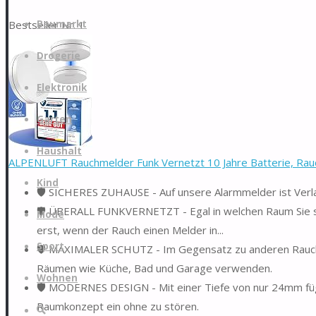
Zum
Bestseller Nr. 1
Baumarkt
Inhalt
springen
Drogerie
Elektronik
Garten
Haushalt
ALPENLUFT Rauchmelder Funk Vernetzt 10 Jahre Batterie, Rau
Kind
🛡️ SICHERES ZUHAUSE - Auf unsere Alarmmelder ist Verl
🛡️ ÜBERALL FUNKVERNETZT - Egal in welchen Raum Sie s
Mode
erst, wenn der Rauch einen Melder in...
Sport
🛡️ MAXIMALER SCHUTZ - Im Gegensatz zu anderen Rauchw
Räumen wie Küche, Bad und Garage verwenden.
Wohnen
🛡️ MODERNES DESIGN - Mit einer Tiefe von nur 24mm fügt
Raumkonzept ein ohne zu stören.
Suche