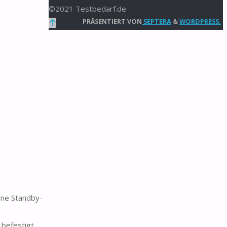
©2021 Testbedarf.de
Zurück
PRÄSENTIERT VON
SEPTERA
&
WORDPRESS.
nach
oben
üne Standby-
 befestigt,