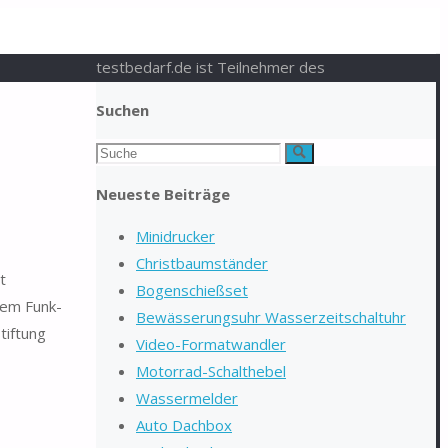
testbedarf.de ist Teilnehmer des
Suchen
Suchen
Suche
nach:
Neueste Beiträge
Minidrucker
Christbaumständer
t
Bogenschießset
dem Funk-
Bewässerungsuhr Wasserzeitschaltuhr
tiftung
Video-Formatwandler
Motorrad-Schalthebel
Wassermelder
Auto Dachbox