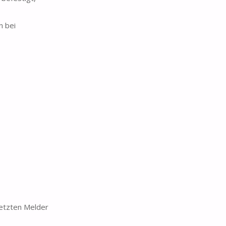
n bei
netzten Melder