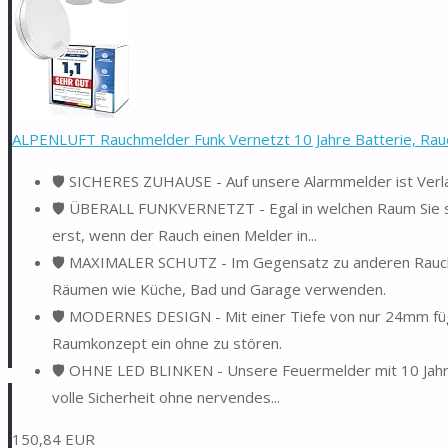
ALPENLUFT Rauchmelder Funk Vernetzt 10 Jahre Batterie, Rau
🛡️ SICHERES ZUHAUSE - Auf unsere Alarmmelder ist Verl
🛡️ ÜBERALL FUNKVERNETZT - Egal in welchen Raum Sie s
erst, wenn der Rauch einen Melder in...
🛡️ MAXIMALER SCHUTZ - Im Gegensatz zu anderen Rauchw
Räumen wie Küche, Bad und Garage verwenden.
🛡️ MODERNES DESIGN - Mit einer Tiefe von nur 24mm fügt
Raumkonzept ein ohne zu stören.
🛡️ OHNE LED BLINKEN - Unsere Feuermelder mit 10 Jahre 
volle Sicherheit ohne nervendes...
150,84 EUR