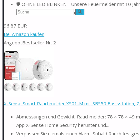
🛡️ OHNE LED BLINKEN - Unsere Feuermelder mit 10 Jahre 
Suchen
volle Sicherheit ohne nervendes...
Suche
nach:
96,87 EUR
Bei Amazon kaufen
Angebot
Bestseller Nr. 2
X-Sense Smart Rauchmelder XS01-M mit SBS50 Basisstation, Zert
Abmessungen und Gewicht: Rauchmelder: 78 × 78 × 49 mm,
App X-Sense Home Security herunter und...
Verpassen Sie niemals einen Alarm: Sobald Rauch festgest