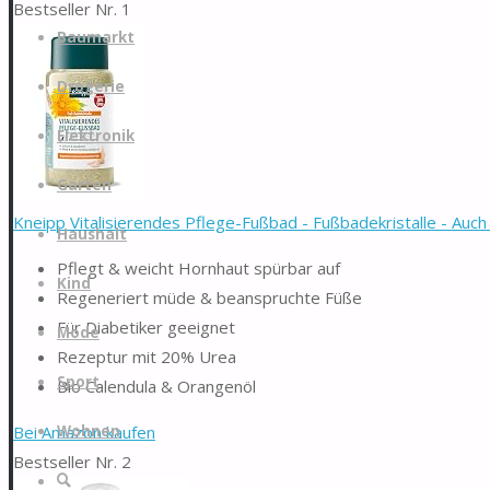
Bestseller Nr. 1
Zum
Baumarkt
Inhalt
springen
Drogerie
Elektronik
Garten
Kneipp Vitalisierendes Pflege-Fußbad - Fußbadekristalle - Auch f
Haushalt
Pflegt & weicht Hornhaut spürbar auf
Kind
Regeneriert müde & beanspruchte Füße
Für Diabetiker geeignet
Mode
Rezeptur mit 20% Urea
Sport
Bio Calendula & Orangenöl
Bei Amazon kaufen
Wohnen
Bestseller Nr. 2
Suche