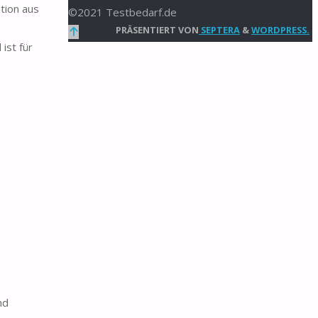
tion aus
©2021 Testbedarf.de
Zurück
PRÄSENTIERT VON
SEPTERA
&
WORDPRESS.
ist für
nach
oben
nd