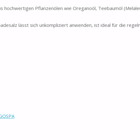
aus hochwertigen Pflanzenölen wie Oreganoöl, Teebaumöl (Melale
esalz lässt sich unkompliziert anwenden, ist ideal für die rege
INGOSPA
n