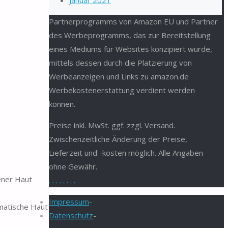
Januar 2021
Partnerprogramms von Amazon EU und Partner
des Werbeprogramms, das zur Bereitstellung
eines Mediums für Websites konzipiert wurde,
mittels dessen durch die Platzierung von
Werbeanzeigen und Links zu amazon.de
Werbekostenerstattung verdient werden
können.
Preise inkl. MwSt. ggf. zzgl. Versand.
Zwischenzeitliche Änderung der Preise,
Lieferzeit und -kosten möglich. Alle Angaben
ohne Gewähr.
ener Haut
.
.
.
.
.
.
.
.
Impressum
-
matische Haut
Datenschutz
-