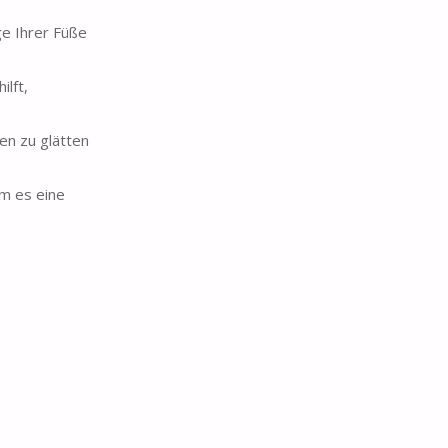
e Ihrer Füße
ilft,
en zu glätten
em es eine