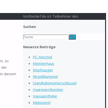
testbedarf.de ist Teilnehmer des
Suchen
Suchen
Suche
nach:
Neueste Beiträge
PC-Netzteil
n, zu
Kleintierhaus
i der
Klopfsauger
 In diesem
Ringelblumenöl
Standhahnmutterschlüssel
Haarwaschbecken
Hausapotheke
Melissenöl