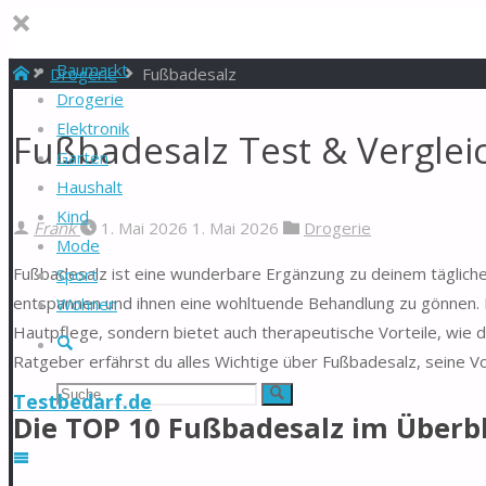
Baumarkt
Start
Drogerie
Fußbadesalz
Drogerie
Elektronik
Fußbadesalz Test & Verglei
Garten
Haushalt
Kind
Frank
1. Mai 2026
1. Mai 2026
Drogerie
Mode
Fußbadesalz ist eine wunderbare Ergänzung zu deinem täglichen
Sport
entspannen und ihnen eine wohltuende Behandlung zu gönnen. Da
Wohnen
Hautpflege, sondern bietet auch therapeutische Vorteile, wie
Suche
Ratgeber erfährst du alles Wichtige über Fußbadesalz, seine Vo
Suchen
Suche
Testbedarf.de
Die TOP 10 Fußbadesalz im Überbl
nach: