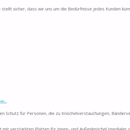
ellt sicher, dass wir uns um die Bedürfnisse jedes Kunden kü
i...
en Schutz für Personen, die zu Knöchelverstauchungen, Bänderv
verstärkten Platten für Innen- und Außenknöchel (medialer un