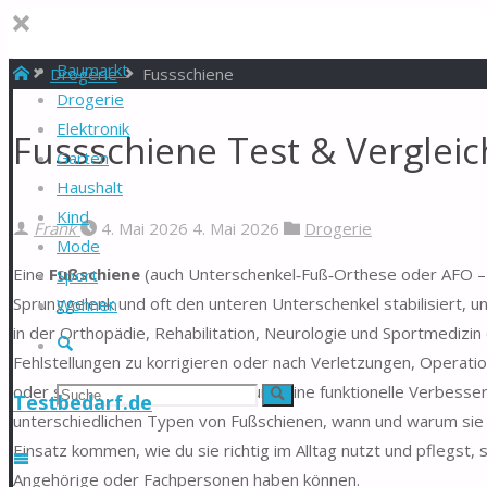
Baumarkt
Start
Drogerie
Fussschiene
Drogerie
Elektronik
Fussschiene Test & Verglei
Garten
Haushalt
Kind
Frank
4. Mai 2026
4. Mai 2026
Drogerie
Mode
Eine
Fußschiene
(auch Unterschenkel‑Fuß‑Orthese oder AFO – An
Sport
Sprunggelenk und oft den unteren Unterschenkel stabilisiert, un
Wohnen
in der Orthopädie, Rehabilitation, Neurologie und Sportmediz
Suche
Fehlstellungen zu korrigieren oder nach Verletzungen, Operati
oder spastischer Muskelbeteiligung eine funktionelle Verbesseru
Suchen
Suche
Testbedarf.de
unterschiedlichen Typen von Fußschienen, wann und warum sie
nach:
Einsatz kommen, wie du sie richtig im Alltag nutzt und pflegst,
Angehörige oder Fachpersonen haben können.