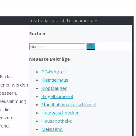
testbedarf.de ist Teilnehmer des
Suchen
Suchen
Suche
nach:
Neueste Beiträge
PC-Netzteil
ß, das
Kleintierhaus
chienen werden
Klopfsauger
bessern,
Ringelblumenöl
roneuslähmung
Standhahnmutterschlüssel
r die
Haarwaschbecken
ien zum
Hausapotheke
fene,
Melissenöl