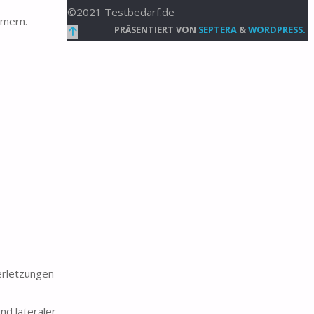
©2021 Testbedarf.de
mmern.
Zurück
PRÄSENTIERT VON
SEPTERA
&
WORDPRESS.
nach
oben
erletzungen
d lateraler