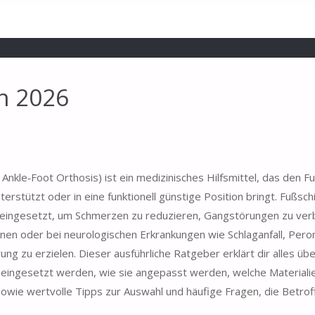
ch 2026
kle‑Foot Orthosis) ist ein medizinisches Hilfsmittel, das den Fu
terstützt oder in eine funktionell günstige Position bringt. Fußs
in eingesetzt, um Schmerzen zu reduzieren, Gangstörungen zu ver
onen oder bei neurologischen Erkrankungen wie Schlaganfall, Pe
ng zu erzielen. Dieser ausführliche Ratgeber erklärt dir alles übe
 eingesetzt werden, wie sie angepasst werden, welche Material
 sowie wertvolle Tipps zur Auswahl und häufige Fragen, die Betrof