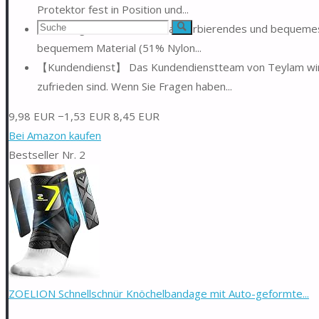
Protektor fest in Position und...
Suchen
【Atmungsaktives schweißabsorbierendes und bequemes 
Suche
bequemem Material (51% Nylon...
nach:
【Kundendienst】 Das Kundendienstteam von Teylam wird 
zufrieden sind. Wenn Sie Fragen haben...
9,98 EUR
−1,53 EUR
8,45 EUR
Bei Amazon kaufen
Bestseller Nr. 2
ZOELION Schnellschnür Knöchelbandage mit Auto-geformte...