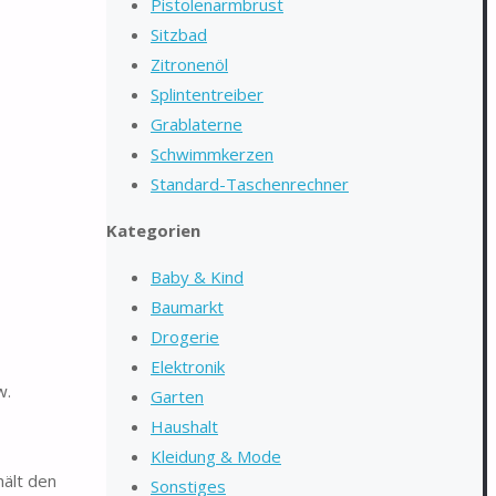
Pistolenarmbrust
Sitzbad
Zitronenöl
Splintentreiber
Grablaterne
Schwimmkerzen
Standard-Taschenrechner
Kategorien
Baby & Kind
Baumarkt
Drogerie
Elektronik
w.
Garten
Haushalt
Kleidung & Mode
hält den
Sonstiges