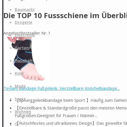
Zum
Baumarkt
Die TOP 10 Fussschiene im Überbl
Inhalt
springen
Drogerie
Angebot
Bestseller Nr. 1
Elektronik
Garten
Haushalt
Kind
Mode
Teylam Bandage Fußgelenk, Verstellbare Knöchelbandage...
Sport
【Sprunggelenkbandage beim Sport 】Häufig zum Gehen, La
【Einstellbare & Standardgröße passt den meisten Mensc
Wohnen
Fußgrößen.Geeignet für Frauen / Männer...
【Rutschfestes und ultradünnes Design】Das gewellte Silik
Suche