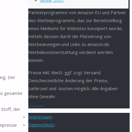
Januar 2021
Partnerprogramms von Amazon EU und Partner
des Werbeprogramms, das zur Bereitstellung
eines Mediums für Websites konzipiert wurde,
mittels dessen durch die Platzierung von
Werbeanzeigen und Links zu amazon.de
Werbekostenerstattung verdient werden
können.
Preise inkl. MwSt. ggf. zzgl. Versand.
ng. Der
Zwischenzeitliche Änderung der Preise,
Lieferzeit und -kosten möglich. Alle Angaben
das gesamte
ohne Gewähr.
.
.
.
.
.
.
.
.
toff, der
Impressum
-
Datenschutz
-
ompresse