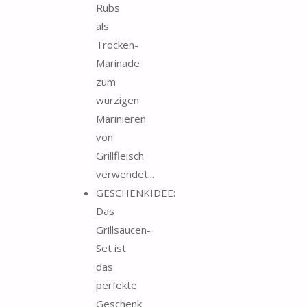
Rubs
als
Trocken-
Marinade
zum
würzigen
Marinieren
von
Grillfleisch
verwendet...
GESCHENKIDEE:
Das
Grillsaucen-
Set ist
das
perfekte
Geschenk