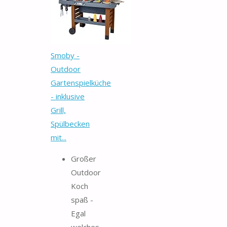
Smoby -
Outdoor
Gartenspielküche
- inklusive
Grill,
Spülbecken
mit...
Großer
Outdoor
Koch
spaß -
Egal
welches