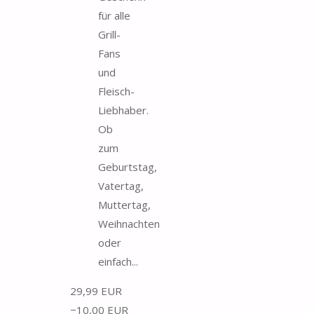
für alle
Grill-
Fans
und
Fleisch-
Liebhaber.
Ob
zum
Geburtstag,
Vatertag,
Muttertag,
Weihnachten
oder
einfach...
29,99 EUR
−10,00 EUR