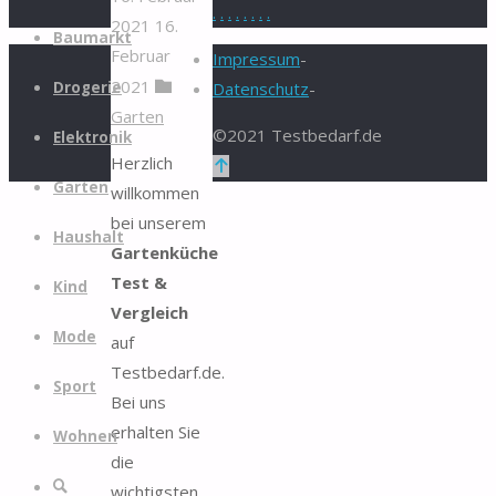
.
.
.
.
.
.
.
.
2021
16.
Zum
Baumarkt
Februar
Inhalt
Impressum
-
2021
springen
Drogerie
Datenschutz
-
Garten
©2021 Testbedarf.de
Elektronik
Herzlich
Zurück
Garten
willkommen
nach
bei unserem
oben
Haushalt
Gartenküche
Test &
Kind
Vergleich
Mode
auf
Testbedarf.de.
Sport
Bei uns
erhalten Sie
Wohnen
die
Suche
wichtigsten