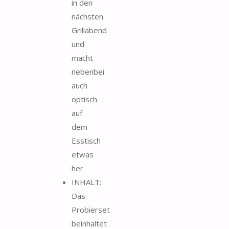
in den
nächsten
Grillabend
und
macht
nebenbei
auch
optisch
auf
dem
Esstisch
etwas
her
INHALT:
Das
Probierset
beinhaltet