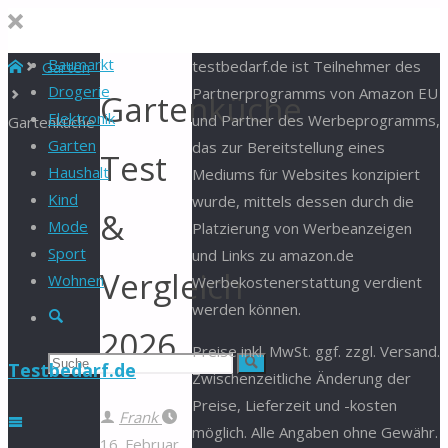
Baumarkt
Start
testbedarf.de ist Teilnehmer des
Garten
Drogerie
Partnerprogramms von Amazon EU
Gartenküche
Elektronik
und Partner des Werbeprogramms,
Gartenküche
Garten
das zur Bereitstellung eines
Test
Haushalt
Mediums für Websites konzipiert
Kind
wurde, mittels dessen durch die
&
Mode
Platzierung von Werbeanzeigen
Sport
und Links zu amazon.de
Vergleich
Wohnen
Werbekostenerstattung verdient
werden können.
Suche
2026
Preise inkl. MwSt. ggf. zzgl. Versand.
Suchen
Suche
Testbedarf.de
Zwischenzeitliche Änderung der
Preise, Lieferzeit und -kosten
nach:
Frank
möglich. Alle Angaben ohne Gewähr.
16. Februar