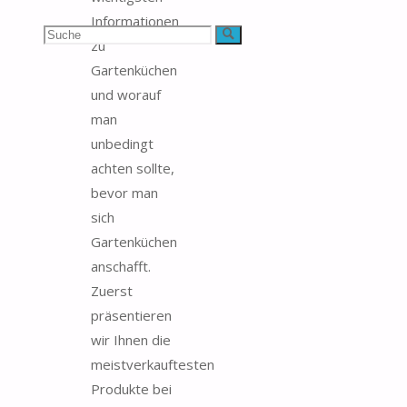
Informationen
Suchen
Suche
zu
Gartenküchen
nach:
und worauf
man
unbedingt
achten sollte,
bevor man
sich
Gartenküchen
anschafft.
Zuerst
präsentieren
wir Ihnen die
meistverkauftesten
Produkte bei