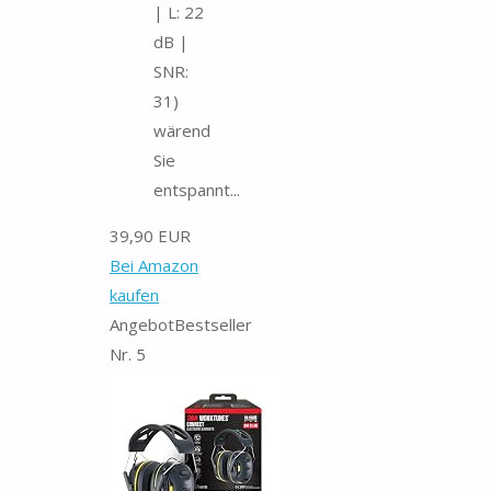
| L: 22
dB |
SNR:
31)
wärend
Sie
entspannt...
39,90 EUR
Bei Amazon
kaufen
Angebot
Bestseller
Nr. 5