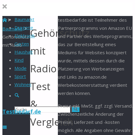
Baumarkt
Start
testbedarf.de ist Teilnehmer des
Drogerie
Partnerprogramms von Amazon EU
Baumarkt
Gehörschutz
Elektronik
und Partner des Werbeprogramms,
Gehörschutz
Garten
das zur Bereitstellung eines
mit Radio
mit
Haushalt
Mediums für Websites konzipiert
Kind
wurde, mittels dessen durch die
Radio
Mode
Platzierung von Werbeanzeigen
Sport
und Links zu amazon.de
Test
Wohnen
Werbekostenerstattung verdient
werden können.
Suche
&
Preise inkl. MwSt. ggf. zzgl. Versand.
Suchen
Suche
Testbedarf.de
Zwischenzeitliche Änderung der
Vergleich
Preise, Lieferzeit und -kosten
nach:
möglich. Alle Angaben ohne Gewähr.