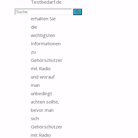
Testbedarf.de.
Bei uns
Suchen
Suche
erhalten Sie
nach:
die
wichtigsten
Informationen
zu
Gehörschützer
mit Radio
und worauf
man
unbedingt
achten sollte,
bevor man
sich
Gehörschützer
mit Radio