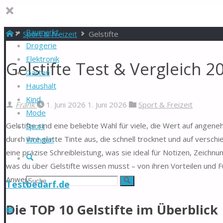
Baumarkt
Start
Sport & Freizeit
Gelstifte
Drogerie
Elektronik
Gelstifte Test & Vergleich 2
Garten
Haushalt
Kind
Frank
1. Juni 2026
1. Juni 2026
Sport & Freizeit
Mode
Gelstifte sind eine beliebte Wahl für viele, die Wert auf ange
Sport
durch ihre glatte Tinte aus, die schnell trocknet und auf versch
Wohnen
eine präzise Schreibleistung, was sie ideal für Notizen, Zeich
Suche
was du über Gelstifte wissen musst – von ihren Vorteilen und F
Anwendung.
Suchen
Suche
Testbedarf.de
nach:
Die TOP 10 Gelstifte im Überblick