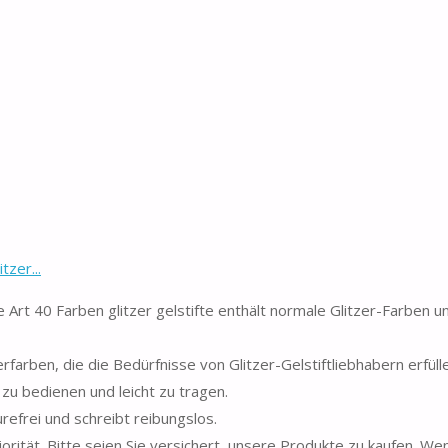
tzer...
 Art 40 Farben glitzer gelstifte enthält normale Glitzer-Farben 
zerfarben, die die Bedürfnisse von Glitzer-Gelstiftliebhabern erfül
u bedienen und leicht zu tragen.
äurefrei und schreibt reibungslos.
iorität. Bitte seien Sie versichert, unsere Produkte zu kaufen. We