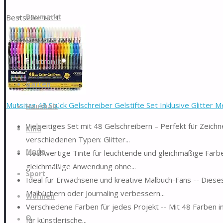
Zum
Bestseller Nr. 1
Baumarkt
Inhalt
springen
Drogerie
Elektronik
Garten
Mutsitaz 48 Stück Gelschreiber Gelstifte Set Inklusive Glitter Met
Haushalt
Vielseitiges Set mit 48 Gelschreibern – Perfekt für Zeich
Kind
verschiedenen Typen: Glitter...
Mode
Hochwertige Tinte für leuchtende und gleichmäßige Farben-
gleichmäßige Anwendung ohne...
Sport
Ideal für Erwachsene und kreative Malbuch-Fans -- Dieses
Malbüchern oder Journaling verbessern...
Wohnen
Verschiedene Farben für jedes Projekt -- Mit 48 Farben in
Suche
für künstlerische...