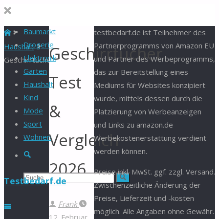
Baumarkt
Start
testbedarf.de ist Teilnehmer des
Drogerie
Partnerprogramms von Amazon EU
Haushalt
Geschirrtücher
Elektronik
und Partner des Werbeprogramms,
Geschirrtücher
Garten
das zur Bereitstellung eines
Test
Haushalt
Mediums für Websites konzipiert
Kind
wurde, mittels dessen durch die
&
Mode
Platzierung von Werbeanzeigen
Sport
und Links zu amazon.de
Vergleich
Wohnen
Werbekostenerstattung verdient
werden können.
Suche
2026
Preise inkl. MwSt. ggf. zzgl. Versand.
Suchen
Suche
Testbedarf.de
Zwischenzeitliche Änderung der
Preise, Lieferzeit und -kosten
nach:
Frank
möglich. Alle Angaben ohne Gewähr.
12. Februar