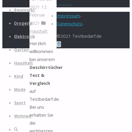
.
.
.
.
.
.
.
.
2021
12.
Zum
Baumarkt
Februar
Inhalt
Impressum
-
2021
springen
Drogerie
Datenschutz
-
Haushalt
©2021 Testbedarf.de
Elektronik
Herzlich
Zurück
Garten
willkommen
nach
bei unserem
oben
Haushalt
Geschirrtücher
Test &
Kind
Vergleich
Mode
auf
Testbedarf.de.
Sport
Bei uns
erhalten Sie
Wohnen
die
Suche
wichtigsten