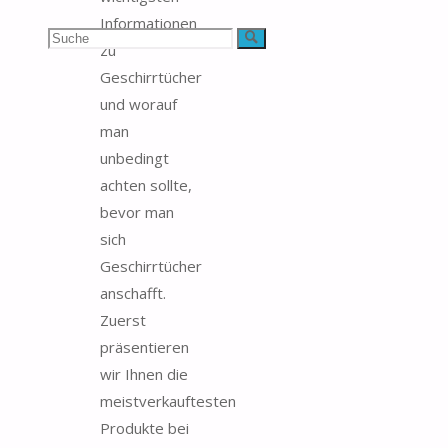
Informationen
Suchen
Suche
zu
Geschirrtücher
nach:
und worauf
man
unbedingt
achten sollte,
bevor man
sich
Geschirrtücher
anschafft.
Zuerst
präsentieren
wir Ihnen die
meistverkauftesten
Produkte bei