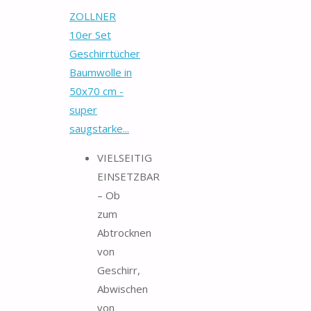
ZOLLNER
10er Set
Geschirrtücher
Baumwolle in
50x70 cm -
super
saugstarke...
VIELSEITIG
EINSETZBAR
– Ob
zum
Abtrocknen
von
Geschirr,
Abwischen
von