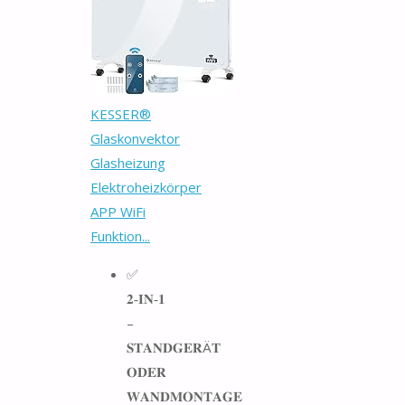
KESSER®
Glaskonvektor
Glasheizung
Elektroheizkörper
APP WiFi
Funktion...
✅
𝟐‑𝐈𝐍‑𝟏
–
𝐒𝐓𝐀𝐍𝐃𝐆𝐄𝐑Ä𝐓
𝐎𝐃𝐄𝐑
𝐖𝐀𝐍𝐃𝐌𝐎𝐍𝐓𝐀𝐆𝐄