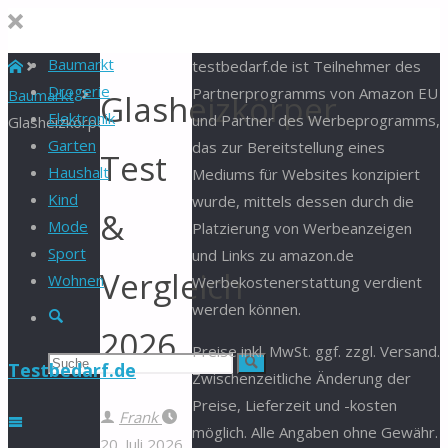
Baumarkt
Start
testbedarf.de ist Teilnehmer des
Drogerie
Partnerprogramms von Amazon EU
Baumarkt
Glasheizkörper
Elektronik
und Partner des Werbeprogramms,
Glasheizkörper
Garten
das zur Bereitstellung eines
Test
Haushalt
Mediums für Websites konzipiert
Kind
wurde, mittels dessen durch die
&
Mode
Platzierung von Werbeanzeigen
Sport
und Links zu amazon.de
Vergleich
Wohnen
Werbekostenerstattung verdient
werden können.
Suche
2026
Preise inkl. MwSt. ggf. zzgl. Versand.
Suchen
Suche
Testbedarf.de
Zwischenzeitliche Änderung der
Preise, Lieferzeit und -kosten
nach:
Frank
möglich. Alle Angaben ohne Gewähr.
20. Juli 2026