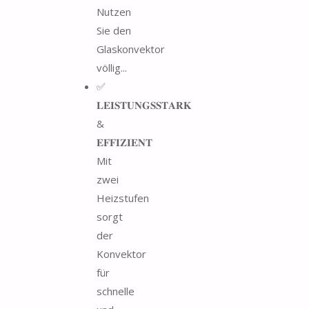
Nutzen
Sie den
Glaskonvektor
völlig...
✅
𝐋𝐄𝐈𝐒𝐓𝐔𝐍𝐆𝐒𝐒𝐓𝐀𝐑𝐊
&
𝐄𝐅𝐅𝐈𝐙𝐈𝐄𝐍𝐓
Mit
zwei
Heizstufen
sorgt
der
Konvektor
für
schnelle