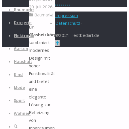
.
.
.
.
.
.
.
.
20. Juli 2026
Zum
Baumarkt
Baumarkt
Inhalt
Impressum
-
springen
Drogerie
Datenschutz
-
Ein
Glasheizkörper
©2021 Testbedarf.de
Elektronik
kombiniert
Zurück
Garten
modernes
nach
Design mit
oben
Haushalt
hoher
Funktionalität
Kind
und bietet
Mode
eine
elegante
Sport
Lösung zur
Beheizung
Wohnen
von
Suche
Innenräumen.