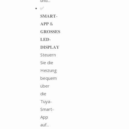
und...
✅
𝐒𝐌𝐀𝐑𝐓-
𝐀𝐏𝐏 &
𝐆𝐑𝐎𝐒𝐒𝐄𝐒
𝐋𝐄𝐃-
𝐃𝐈𝐒𝐏𝐋𝐀𝐘
Steuern
Sie die
Heizung
bequem
über
die
Tuya-
Smart-
App
auf...