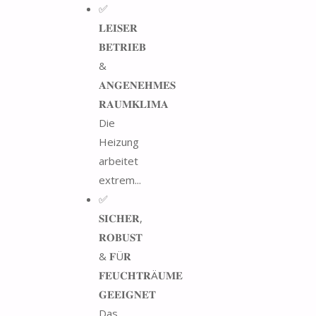
✅
𝐋𝐄𝐈𝐒𝐄𝐑
𝐁𝐄𝐓𝐑𝐈𝐄𝐁
&
𝐀𝐍𝐆𝐄𝐍𝐄𝐇𝐌𝐄𝐒
𝐑𝐀𝐔𝐌𝐊𝐋𝐈𝐌𝐀
Die
Heizung
arbeitet
extrem...
✅
𝐒𝐈𝐂𝐇𝐄𝐑,
𝐑𝐎𝐁𝐔𝐒𝐓
& 𝐅Ü𝐑
𝐅𝐄𝐔𝐂𝐇𝐓𝐑Ä𝐔𝐌𝐄
𝐆𝐄𝐄𝐈𝐆𝐍𝐄𝐓
Das