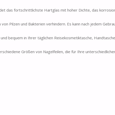
et das fortschrittlichste Hartglas mit hoher Dichte, das korrosi
 von Pilzen und Bakterien verhindern. Es kann nach jedem Gebra
t und bequem in Ihrer täglichen Reisekosmetiktasche, Handtasch
schiedene Größen von Nagelfeilen, die für Ihre unterschiedliche