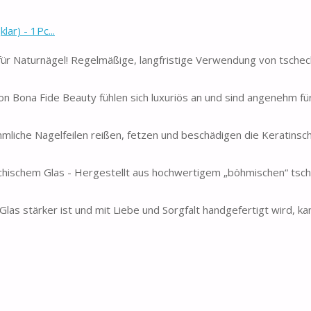
ar) - 1Pc...
le für Naturnägel! Regelmäßige, langfristige Verwendung von tsche
von Bona Fide Beauty fühlen sich luxuriös an und sind angenehm für
liche Nagelfeilen reißen, fetzen und beschädigen die Keratinsch
chischem Glas - Hergestellt aus hochwertigem „böhmischen“ tsc
las stärker ist und mit Liebe und Sorgfalt handgefertigt wird, k