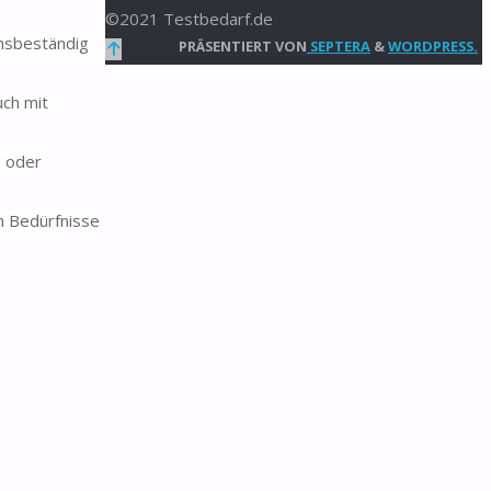
©2021 Testbedarf.de
onsbeständig
Zurück
PRÄSENTIERT VON
SEPTERA
&
WORDPRESS.
nach
uch mit
oben
e oder
n Bedürfnisse