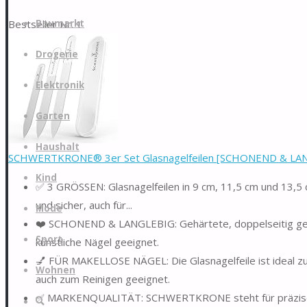
Zum
Bestseller Nr. 1
Baumarkt
Inhalt
springen
Drogerie
Elektronik
Garten
Haushalt
SCHWERTKRONE® 3er Set Glasnagelfeilen [SCHONEND & LANGLE
Kind
✅ 3 GRÖSSEN: Glasnagelfeilen in 9 cm, 11,5 cm und 13,5 c
und sicher, auch für...
Mode
❤️ SCHONEND & LANGLEBIG: Gehärtete, doppelseitig geschl
Sport
künstliche Nägel geeignet.
💅 FÜR MAKELLOSE NÄGEL: Die Glasnagelfeile ist ideal z
Wohnen
auch zum Reinigen geeignet.
✅ MARKENQUALITÄT: SCHWERTKRONE steht für präzise, ge
Suche