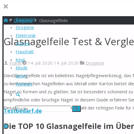
Baumarkt
Start
Drogerie
Glasnagelfeile
Drogerie
Elektronik
Glasnagelfeile Test & Vergl
Garten
Haushalt
Kind
Frank
14. Juli 2026
14. Juli 2026
Drogerie
Mode
Die Glasnagelfeile ist ein beliebtes Nagelpflegewerkzeug, das 
Sport
zu herkömmlichen Nagelfeilen aus Metall oder Karton bietet di
Wohnen
Nägel zu formen und zu glätten. Sie ist besonders schonend zu 
Suche
empfindliche oder brüchige Nägel. In diesem Guide erfahren Sie
Einsatzmöglichkeiten bis hin zur Auswahl der richtigen Feile für 
Suchen
Suche
Testbedarf.de
nach:
Die TOP 10 Glasnagelfeile im Über