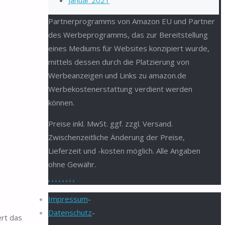
Januar 2021
Partnerprogramms von Amazon EU und Partner
des Werbeprogramms, das zur Bereitstellung
eines Mediums für Websites konzipiert wurde,
mittels dessen durch die Platzierung von
Werbeanzeigen und Links zu amazon.de
Werbekostenerstattung verdient werden
können.
Preise inkl. MwSt. ggf. zzgl. Versand.
Zwischenzeitliche Änderung der Preise,
Lieferzeit und -kosten möglich. Alle Angaben
ohne Gewähr.
.
.
.
.
.
.
.
.
Impressum
-
Datenschutz
-
ert das