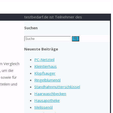
testbedarf.de ist Teilnehmer des
Suchen
Suchen
Suche
nach:
Neueste Beiträge
PC-Netzteil
m Vergleich
Kleintierhaus
, um die
Klopfsauger
 sowie für
Ringelblumenöl
teilen und
Standhahnmutterschlüssel
Haarwaschbecken
Hausapotheke
Melissenöl