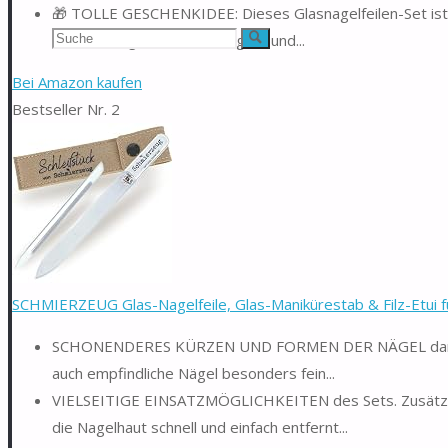
🎁 TOLLE GESCHENKIDEE: Dieses Glasnagelfeilen-Set ist 
Suchen
Valentinstag. Praktisch, elegant und...
Suche
nach:
Bei Amazon kaufen
Bestseller Nr. 2
SCHMIERZEUG Glas-Nagelfeile, Glas-Manikürestab & Filz-Etui für
SCHONENDERES KÜRZEN UND FORMEN DER NÄGEL dank der
auch empfindliche Nägel besonders fein...
VIELSEITIGE EINSATZMÖGLICHKEITEN des Sets. Zusätzlic
die Nagelhaut schnell und einfach entfernt...